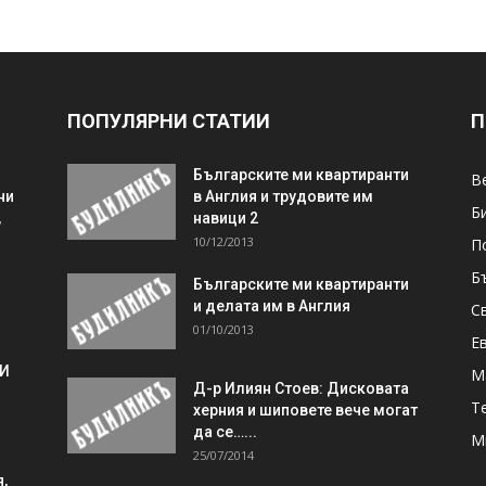
ПОПУЛЯРНИ СТАТИИ
П
Българските ми квартиранти
В
ни
в Англия и трудовите им
Б
,
навици 2
10/12/2013
П
Б
Българските ми квартиранти
и делата им в Англия
С
01/10/2013
Е
 И
М
Д-р Илиян Стоев: Дисковата
Т
херния и шиповете вече могат
да се…...
М
25/07/2014
,