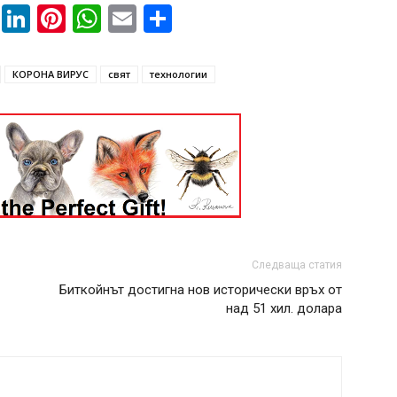
book
ssenger
Twitter
LinkedIn
Pinterest
WhatsApp
Email
Share
КОРОНА ВИРУС
свят
технологии
Следваща статия
Биткойнът достигна нов исторически връх от
над 51 хил. долара