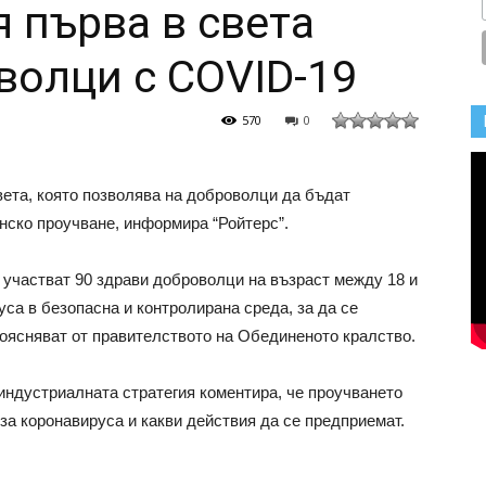
 първа в света
волци с COVID-19
570
0
ета, която позволява на доброволци да бъдат
нско проучване, информира “Ройтерс”.
участват 90 здрави доброволци на възраст между 18 и
уса в безопасна и контролирана среда, за да се
поясняват от правителството на Обединеното кралство.
 индустриалната стратегия коментира, че проучването
за коронавируса и какви действия да се предприемат.