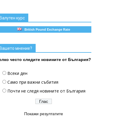
Валутен курс
British Pound Exchange Rate
Вашето мнение?
олко често следите новините от България?
Всеки ден
Само при важни събития
Почти не следя новините от България
Покажи резултатите