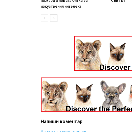
пожари и новата битка за
СВЕТЪТ
изкуствения интелект
Напиши коментар
Влез за да коментираш