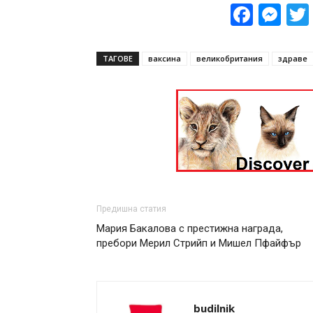
Face
Me
ТАГОВЕ
ваксина
великобритания
здраве
Предишна статия
Мария Бакалова с престижна награда,
пребори Мерил Стрийп и Мишел Пфайфър
budilnik