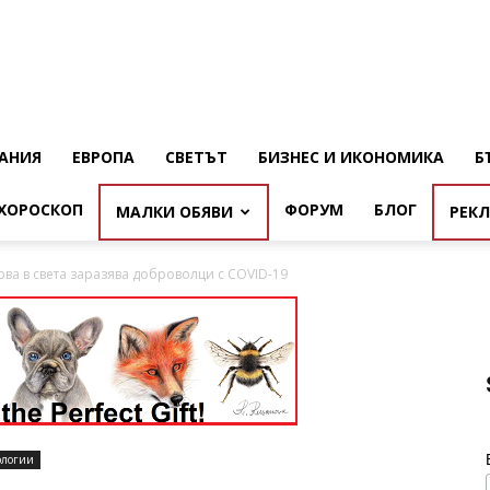
АНИЯ
ЕВРОПА
СВЕТЪТ
БИЗНЕС И ИКОНОМИКА
Б
ХОРОСКОП
ФОРУМ
БЛОГ
МАЛКИ ОБЯВИ
РЕК
ва в света заразява доброволци с COVID-19
ологии