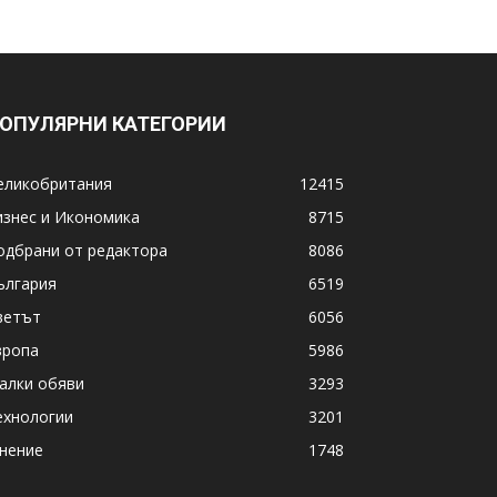
ОПУЛЯРНИ КАТЕГОРИИ
еликобритания
12415
изнес и Икономика
8715
одбрани от редактора
8086
ългария
6519
ветът
6056
вропа
5986
алки обяви
3293
ехнологии
3201
нение
1748