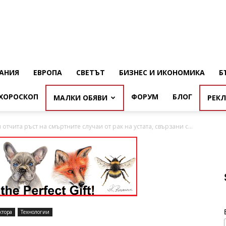
АНИЯ
ЕВРОПА
СВЕТЪТ
БИЗНЕС И ИКОНОМИКА
Б
ХОРОСКОП
ФОРУМ
БЛОГ
МАЛКИ ОБЯВИ
РЕК
тчита ръст на смъртните случаи от рак на устата, свързани с...
ктора
Технологии