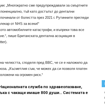
дии: „Многократно сме предупреждавали за смъртните
кспоненциално, тъй като достъпът до дентални
починали от болестта през 2021 г. Рутинните прегледи
лекар от NHS за всеки!“
кото автомобилните катастрофи, и въпреки това все
не.“, пише Британската дентална асоциация в
ter).
 на челюстта, споделя пред BBC, че се е наложило да
ноза. „Късметлия съм, че можех да си позволя платен
изложени на огромен риск.“
Националната служба по здравеопазване,
съка с чакащи имаше 800 души… Системата е