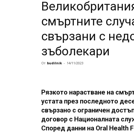
Великобритания
смъртните случа
свързани с нед
зъболекари
От
budilnik
-
14/11/2023
Рязкото нарастване на смърт
устата през последното дес
свързано с ограничен достъ
договор с Националната слу
Според данни на Oral Health F