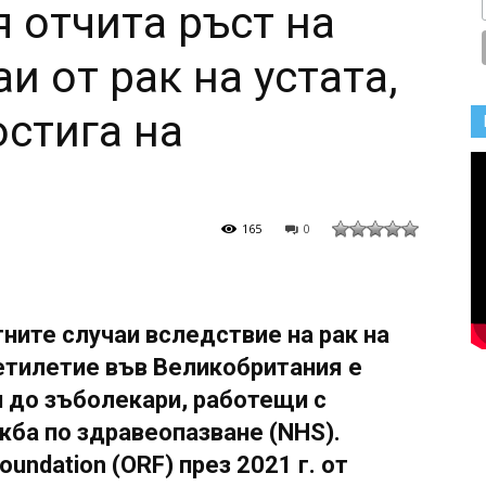
 отчита ръст на
и от рак на устата,
остига на
165
0
ните случаи вследствие на рак на
етилетие във Великобритания е
п до зъболекари, работещи с
жба по здравеопазване (NHS).
oundation (ORF) през 2021 г. от