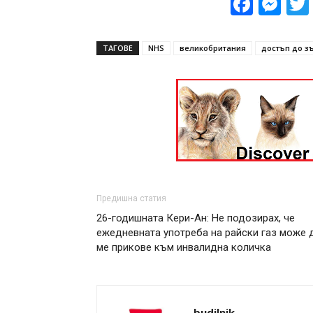
Face
Me
ТАГОВЕ
NHS
великобритания
достъп до з
Предишна статия
26-годишната Кери-Ан: Не подозирах, че
ежедневната употреба на райски газ може 
ме прикове към инвалидна количка
budilnik