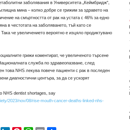
етаболитни заболявания в Университета „Кеймбридж“,
ъглищна мина – колко добре се грижим за здравето на
чение на смъртността от рак на устата с 46% за едно
на в честотата на заболяването, тъй като се
Така че увеличението вероятно е изцяло продиктувано
оциалните грижи коментират, че увеличеното търсене
 Националната служба по здравеопазване, след
ен това NHS лекува повече пациенти с рак в последен
вени диагностични центъра, за да се ускорят
to NHS dentist shortages, say
iety/2023/nov/08/rise-mouth-cancer-deaths-linked-nhs-