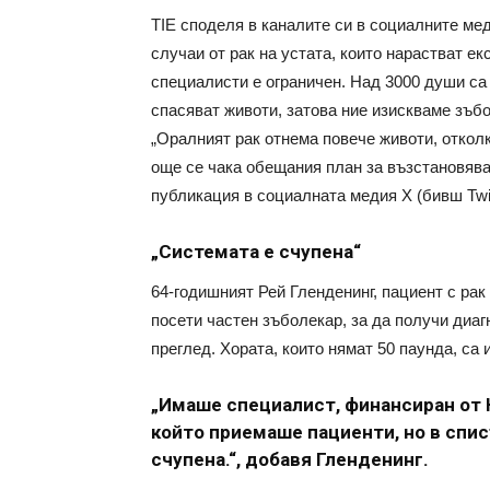
TIE споделя в каналите си в социалните ме
случаи от рак на устата, които нарастват е
специалисти е ограничен. Над 3000 души са 
спасяват животи, затова ние изискваме зъбо
„Оралният рак отнема повече животи, откол
още се чака обещания план за възстановява
публикация в социалната медия Х (бивш Twit
„Системата е счупена“
64-годишният Рей Гленденинг, пациент с рак
посети частен зъболекар, за да получи диаг
преглед. Хората, които нямат 50 паунда, са 
„Имаше специалист, финансиран от 
който приемаше пациенти, но в спи
счупена.“, добавя Гленденинг.