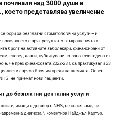
а починали над 3000 души в
г., което представлява увеличение
то се бори за безплатни стоматологични услуги – и
е покачването е пряк резултат от съкращенията в
нта броят на активните зъболекари, финансирани от
сам, според данни, публикувани по-рано тази година от
 е, че през финансовата 2022-23 г. са практикували 23
пециалисти спрямо броя им преди пандемията. Освен
 NHS, не приемат нови пациенти.
ъп до безплатни дентални услуги
алисти, имащи с договор с NHS, се опасяваме, че
 навременна диагноза.“, коментира Найджъл Картър,