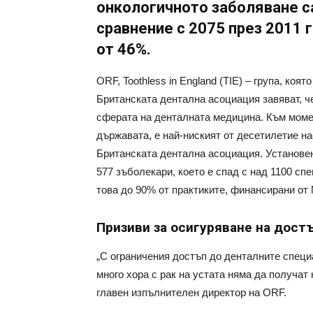
онкологичното заболяване с
сравнение с 2075 през 2011 
от 46%.
ORF, Toothless in England (TIE) – група, коя
Британската дентална асоциация завяват, ч
сферата на денталната медицина. Към моме
държавата, е най-ниският от десетилетие на
Британската дентална асоциация. Установено
577 зъболекари, което е спад с над 1100 с
това до 90% от практиките, финансирани от
Призиви за осигуряване на дост
„С ограничения достъп до денталните специ
много хора с рак на устата няма да получат
главен изпълнителен директор на ORF.