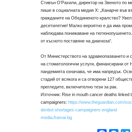
Стивън О’Рахили, директор на Звеното по м
пише в социалната медия Х: „Канарче във в
гражданите на Обединеното кралство? Увели
десетилетие! Малко вероятно е да има промя
наблюдава понижаване на тютюнопушенето. 
от късното поставяне на диагноза“.
От Министерството на здравеопазването и с
на стоматологични услуги, финансирани от
пандемията означава, че има напредък. Осв
стадий от всякога и са отворени 127 общест
прегледите, включително тези за рак.
Източник: Rise in mouth cancer deaths linked 
campaigners:
https://www.theguardian.com/soc
dentist-shortages-campaigners-england
media.framar.bg