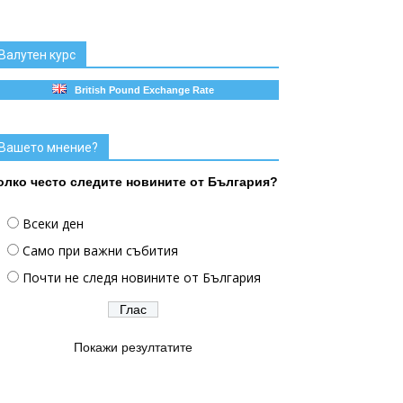
Валутен курс
British Pound Exchange Rate
Вашето мнение?
олко често следите новините от България?
Всеки ден
Само при важни събития
Почти не следя новините от България
Покажи резултатите