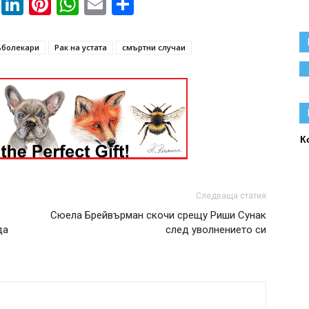
book
ssenger
Twitter
LinkedIn
Pinterest
WhatsApp
Email
Share
ъболекари
Рак на устата
смъртни случаи
К
Следваща статия
Сюела Брейвърман скочи срещу Риши Сунак
да
след уволнението си