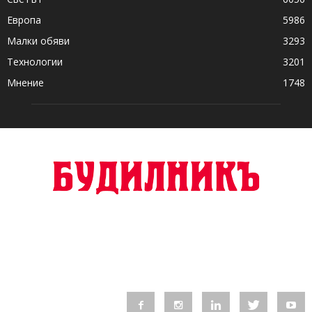
Европа
5986
Малки обяви
3293
Технологии
3201
Мнение
1748