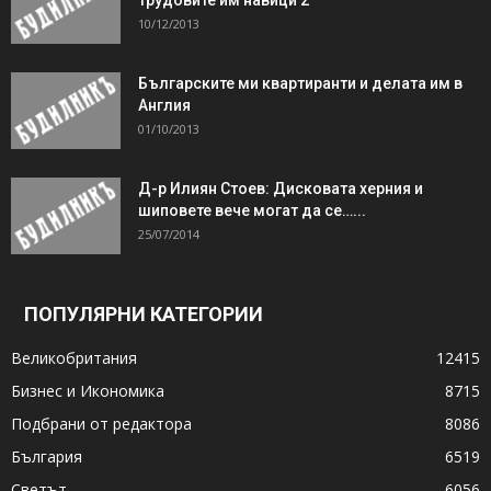
10/12/2013
Българските ми квартиранти и делата им в
Англия
01/10/2013
Д-р Илиян Стоев: Дисковата херния и
шиповете вече могат да се…...
25/07/2014
ПОПУЛЯРНИ КАТЕГОРИИ
Великобритания
12415
Бизнес и Икономика
8715
Подбрани от редактора
8086
България
6519
Светът
6056