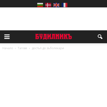
Начало
Тагове
достъп до зъболекари