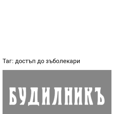
Таг: достъп до зъболекари