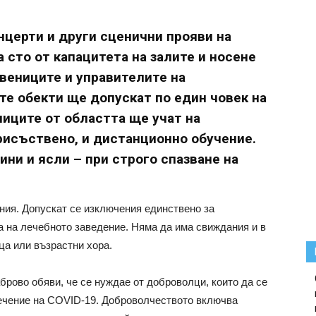
нцерти и други сценични прояви на
а сто от капацитета на залите и носене
твениците и управителите на
е обекти ще допускат по един човек на
ниците от областта ще учат на
рисъствено, и дистанционно обучение.
ни и ясли – при строго спазване на
ния. Допускат се изключения единствено за
а на лечебното заведение. Няма да има свиждания и в
ца или възрастни хора.
брово обяви, че се нуждае от доброволци, които да се
лечение на COVID-19. Доброволчеството включва