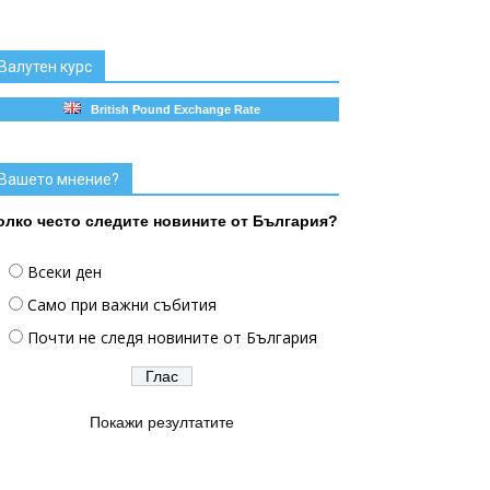
Валутен курс
British Pound Exchange Rate
Вашето мнение?
олко често следите новините от България?
Всеки ден
Само при важни събития
Почти не следя новините от България
Покажи резултатите