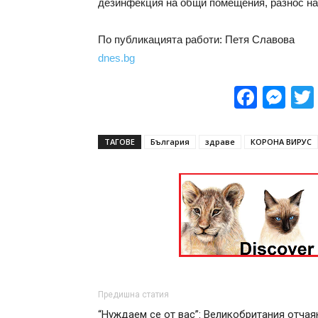
дезинфекция на общи помещения, разнос на
По публикацията работи: Петя Славова
dnes.bg
Face
Me
ТАГОВЕ
България
здраве
КОРОНА ВИРУС
Предишна статия
“Нуждаем се от вас”: Великобритания отчая