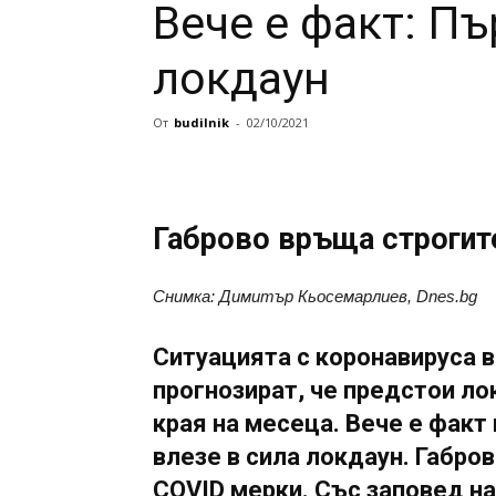
Вече е факт: Пъ
локдаун
От
budilnik
-
02/10/2021
Габрово връща строгит
Снимка: Димитър Кьосемарлиев, Dnes.bg
Ситуацията с коронавируса 
прогнозират, че предстои ло
края на месеца. Вече е факт 
влезе в сила локдаун. Габро
COVID мерки. Със заповед н