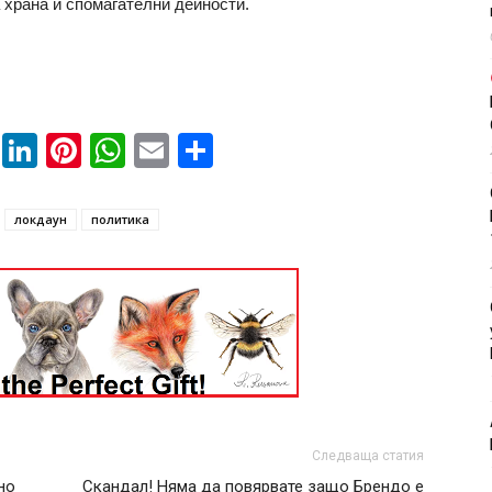
 храна и спомагателни дейности.
book
ssenger
Twitter
LinkedIn
Pinterest
WhatsApp
Email
Share
локдаун
политика
Следваща статия
но
Скандал! Няма да повярвате защо Брендо е