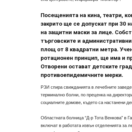
Посещенията на кина, театри, ко
закрито ще се допускат при 30 н
на защитни маски за лице. Собс
търговските и административнит
площ от 8 квадратни метра. Уче
ротационен принцип, ще има и п
Отворени остават детските гради
противоепидемичните мерки.
РЗИ спира свижданията в лечебните заведе
терминално болни, по преценка на директор
социалните домове, където са настанени де
Областната болница “Д-р Тота Венкова” в Га
включат в работата извън отделенията за 