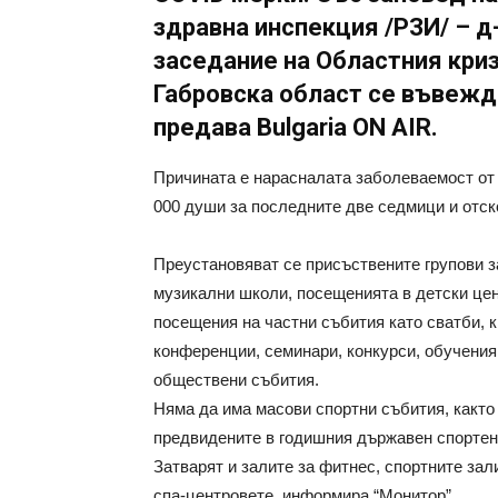
здравна инспекция /РЗИ/ – д
заседание на Областния криз
Габровска област се въвежд
предава Bulgaria ON AIR.
Причината е нарасналата заболеваемост от 
000 души за последните две седмици и отск
Преустановяват се присъствените групови з
музикални школи, посещенията в детски цен
посещения на частни събития като сватби, к
конференции, семинари, конкурси, обучения
обществени събития.
Няма да има масови спортни събития, както н
предвидените в годишния държавен спортен 
Затварят и залите за фитнес, спортните зал
спа-центровете, информира “Монитор”.