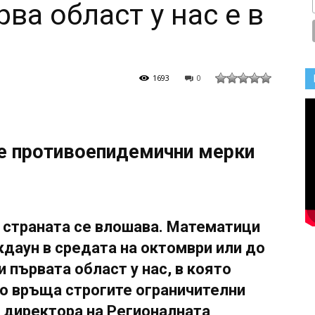
рва област у нас е в
1693
0
е противоепидемични мерки
в страната се влошава. Математици
кдаун в средата на октомври или до
и първата област у нас, в която
во връща строгите ограничителни
а директора на Регионалната