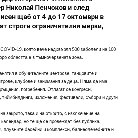
-р Николай Пенчоков и след
исен щаб от 4 до 17 октомври в
ат строги ограничителни мерки,
COVID-19, която вече надхвърля 500 заболели на 100
оро областта е в тъмночервената зона.
анятия в обучителните центрове, танцовите и
трове, клубове и занимания за деца. Няма да има
ръщения, погребения. Отлагат се конгреси,
, тиймбилдинги, изложения, фестивали, събори и други
а закрито, така и на открито, с изключение на
календар, но те ще се провеждат без публика.
и, плувните басейни и комплекси, балнеолечебните и