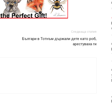
Следваща статия
Българи в Тотнъм държали дете като роб,
арестуваха ги