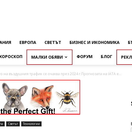
АНИЯ
ЕВРОПА
СВЕТЪТ
БИЗНЕС И ИКОНОМИКА
Б
ХОРОСКОП
ФОРУМ
БЛОГ
МАЛКИ ОБЯВИ
РЕК
 на въздушния трафик се очаква през 2024 г.Прогнозата на IATA е...
па
Светът
Технологии