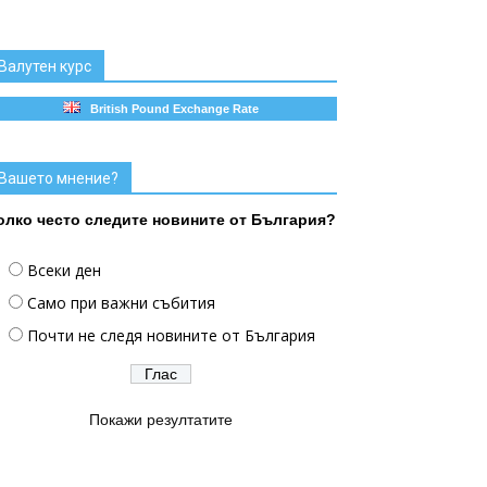
Валутен курс
British Pound Exchange Rate
Вашето мнение?
олко често следите новините от България?
Всеки ден
Само при важни събития
Почти не следя новините от България
Покажи резултатите