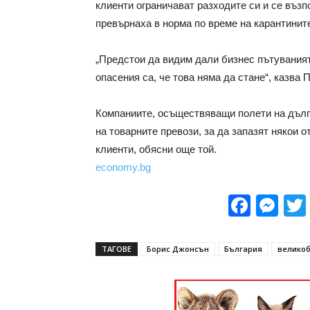
клиенти ограничават разходите си и се възп
превърнаха в норма по време на карантинит
„Предстои да видим дали бизнес пътуваният
опасения са, че това няма да стане“, казва 
Компаниите, осъществяващи полети на дълг
на товарните превози, за да запазят някои 
клиенти, обясни още той.
economy.bg
Face
Me
ТАГОВЕ
Борис Джонсън
България
велико