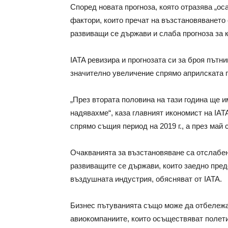
Според новата прогноза, която отразява „ос
фактори, които пречат на възстановяването
развиващи се държави и слаба прогноза за 
IATA ревизира и прогнозата си за броя пътни
значително увеличение спрямо априлската п
„През втората половина на тази година ще и
надявахме“, каза главният икономист на IA
спрямо същия период на 2019 г., а през май 
Очакванията за възстановяване са отслабен
развиващите се държави, които заедно пред
въздушната индустрия, обясняват от IATA.
Бизнес пътуванията също може да отбележа
авиокомпаниите, които осъществяват полети