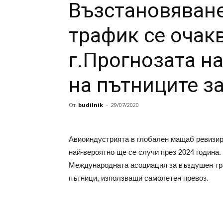
Възстановяван
трафик се очак
г.Прогнозата на
на пътниците з
От
budilnik
-
29/07/2020
Авиоиндустрията в глобален мащаб ревизира 
най-вероятно ще се случи през 2024 година.
Международната асоциация за въздушен тран
пътници, използващи самолетен превоз.