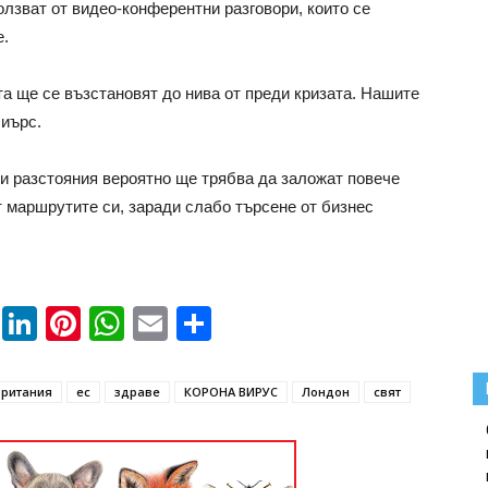
олзват от видео-конферентни разговори, които се
е.
а ще се възстановят до нива от преди кризата. Нашите
Пиърс.
и разстояния вероятно ще трябва да заложат повече
от маршрутите си, заради слабо търсене от бизнес
book
ssenger
Twitter
LinkedIn
Pinterest
WhatsApp
Email
Share
британия
ес
здраве
КОРОНА ВИРУС
Лондон
свят