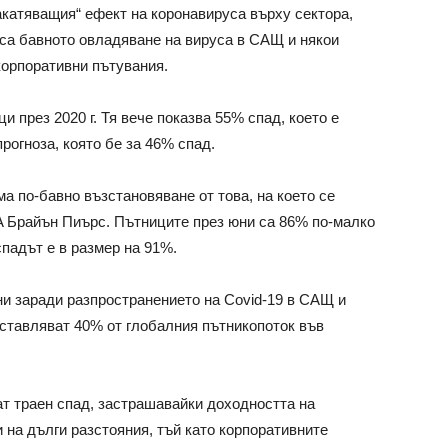
акатяващия“ ефект на коронавируса върху сектора,
 са бавното овладяване на вируса в САЩ и някои
корпоративни пътувания.
ци през 2020 г. Тя вече показва 55% спад, което е
рогноза, която бе за 46% спад.
ма по-бавно възстановяване от това, на което се
TA Брайън Пиърс. Пътниците през юни са 86% по-малко
спадът е в размер на 91%.
и заради разпространението на Covid-19 в САЩ и
ставляват 40% от глобалния пътникопоток във
т траен спад, застрашавайки доходността на
 на дълги разстояния, тъй като корпоративните