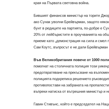
края на Първата световна война.
Бившият финансов министър на торите Джор
ако Сунак уволни Брейвърман, защото някои 
бунт в редиците на партията, по-добре е Су
20% от лейбъристите в проучванията на об
приеме като „демонстрация на сила и смел 
Сам Коутс, въпросът е не дали Брейвърман 
Във Великобритания повече от 1000 поли
помогнат на столичната полиция този уикен
предотвратяване на прекъсване на възпоме
полицията подкрепиха решението ръководит
противопостави на забраната на пропалести
въпреки натиска от вътрешния министър и н
Гавин Стивънс, който е председател на Нац