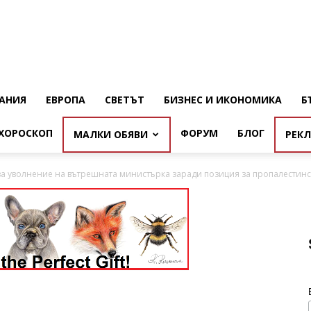
АНИЯ
ЕВРОПА
СВЕТЪТ
БИЗНЕС И ИКОНОМИКА
Б
ХОРОСКОП
ФОРУМ
БЛОГ
МАЛКИ ОБЯВИ
РЕК
за уволнение на вътрешната министърка заради позиция за пропалестинск