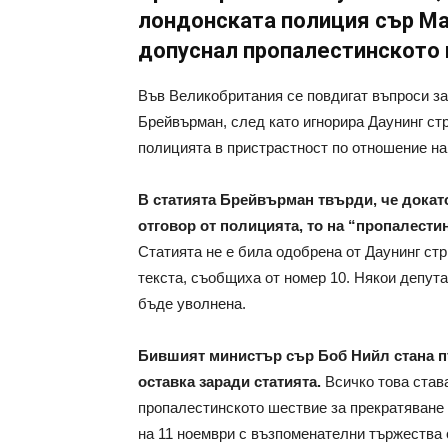
лондонската полиция сър Мар
допуснал пропалестинското 
Във Великобритания се повдигат въпроси з
Брейвърман, след като игнорира Даунинг ст
полицията в пристрастност по отношение на
В статията Брейвърман твърди, че докат
отговор от полицията, то на “пропалест
Статията не е била одобрена от Даунинг ст
текста, съобщиха от номер 10. Някои депут
бъде уволнена.
Бившият министър сър Боб Нийл стана пъ
оставка заради статията.
Всичко това став
пропалестинското шествие за прекратяване н
на 11 ноември с възпоменателни тържества