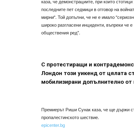
каза, че демонстрациите, при които стотици
последните пет седмици в отговор на войнат
мирни“. Той допълни, че не е имало “сериоз
широко разгласени инциденти, въпреки че е
обществения ред”.
С протестиращи и контрадемонст
Лондон този уикенд от цялата с
мобилизирани допълнително от в
Премиерът Риши Сунак каза, че ще държи съ
пропалестинското шествие.
epicenter.bg