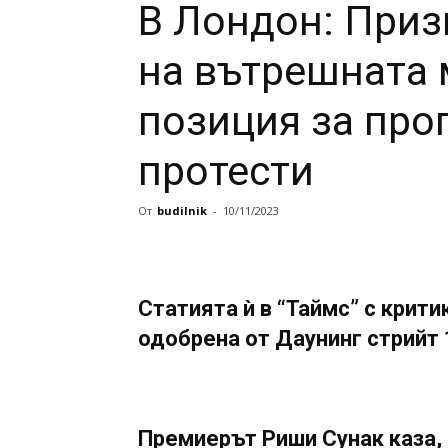
В Лондон: Приз
на вътрешната 
позиция за про
протести
От
budilnik
-
10/11/2023
Статията ѝ в “Таймс” с крити
одобрена от Даунинг стрийт 
Премиерът Риши Сунак каза,