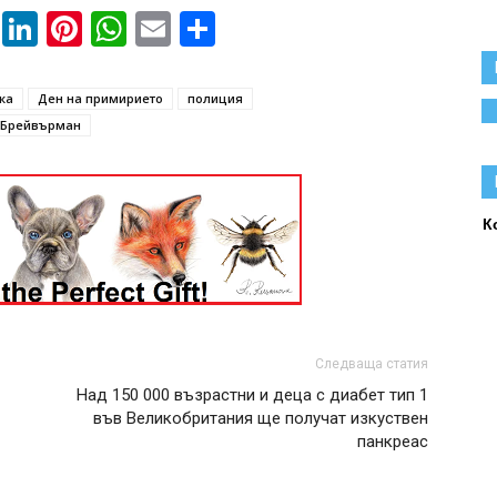
book
ssenger
Twitter
LinkedIn
Pinterest
WhatsApp
Email
Share
ка
Ден на примирието
полиция
 Брейвърман
К
Следваща статия
Над 150 000 възрастни и деца с диабет тип 1
във Великобритания ще получат изкуствен
панкреас