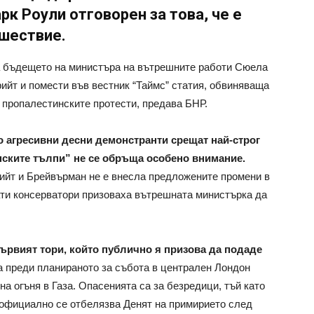
к Роули отговорен за това, че е
шествие.
а бъдещето на министъра на вътрешните работи Сюела
рийт и помести във вестник “Таймс” статия, обвиняваща
 пропалестинските протести, предава БНР.
о агресивни десни демонстранти срещат най-строг
инските тълпи” не се обръща особено внимание.
рийт и Брейвърман не е внесла предложените промени в
ати консерватори призоваха вътрешната министърка да
рвият тори, който публично я призова да подаде
а преди планираното за събота в централен Лондон
а огъня в Газа. Опасенията са за безредици, тъй като
 официално се отбелязва Денят на примирието след