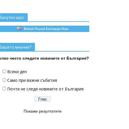
Валутен курс
British Pound Exchange Rate
Вашето мнение?
олко често следите новините от България?
Всеки ден
Само при важни събития
Почти не следя новините от България
Покажи резултатите