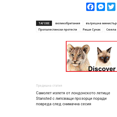
Face
Me
ТАГОВЕ
великобритания
вътрешна министър
Пропалестински протести
Риши Сунак
Сюела
Предишна статия
Самолет излетя от лондонското летище
Stansted с липсващи прозорци поради
повреда след снимачна сесия