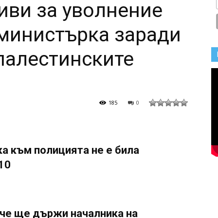
иви за уволнение
министърка заради
палестинските
185
0
ка към полицията не е била
10
 че ще държи началника на