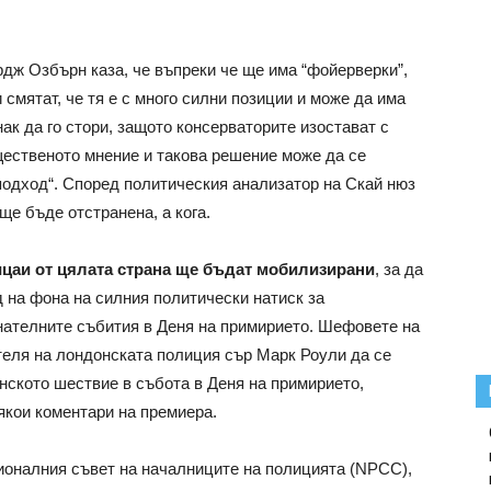
дж Озбърн каза, че въпреки че ще има “фойерверки”,
смятат, че тя е с много силни позиции и може да има
нак да го стори, защото консерваторите изостават с
щественото мнение и такова решение може да се
подход“. Според политическия анализатор на Скай нюз
ще бъде отстранена, а кога.
цаи от цялата страна ще бъдат мобилизирани
, за да
д на фона на силния политически натиск за
нателните събития в Деня на примирието. Шефовете на
еля на лондонската полиция сър Марк Роули да се
нското шествие в събота в Деня на примирието,
якои коментари на премиера.
ионалния съвет на началниците на полицията (NPCC),