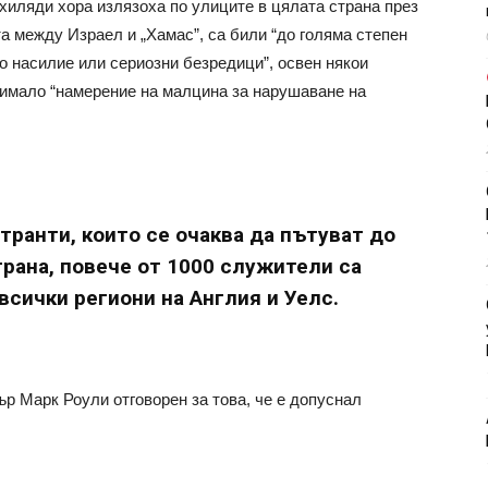
 хиляди хора излязоха по улиците в цялата страна през
а между Израел и „Хамас”, са били “до голяма степен
но насилие или сериозни безредици”, освен някои
 имало “намерение на малцина за нарушаване на
ранти, които се очаква да пътуват до
трана, повече от 1000 служители са
сички региони на Англия и Уелс.
р Марк Роули отговорен за това, че е допуснал