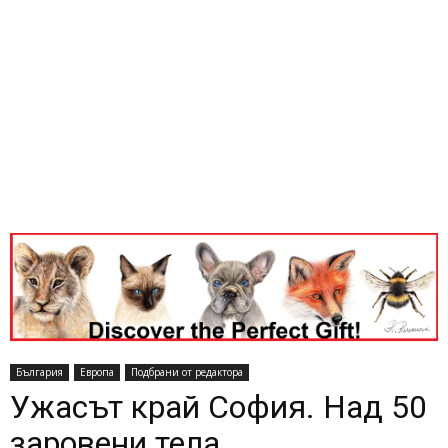
България
Европа
Подбрани от редактора
Ужасът край София. Над 50
заровени тела