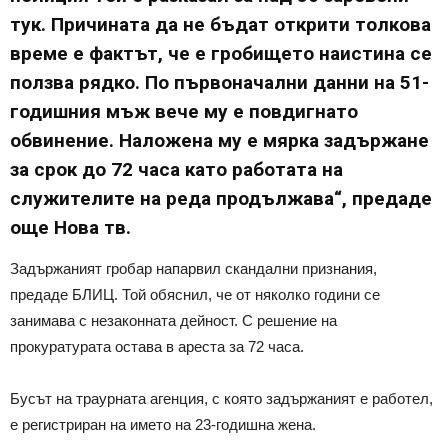
тук. Причината да не бъдат открити толкова
време е фактът, че е гробището наистина се
ползва рядко. По първоначални данни на 51-
годишния мъж вече му е повдигнато
обвинение. Наложена му е мярка задържане
за срок до 72 часа като работата на
служителите на реда продължава“, предаде
още Нова тв.
Задържаният гробар напарвил скандални признания,
предаде БЛИЦ. Той обяснил, че от няколко години се
занимава с незаконната дейност. С решение на
прокуратурата остава в ареста за 72 часа.
Бусът на траурната агенция, с която задържаният е работел,
е регистриран на името на 23-годишна жена.