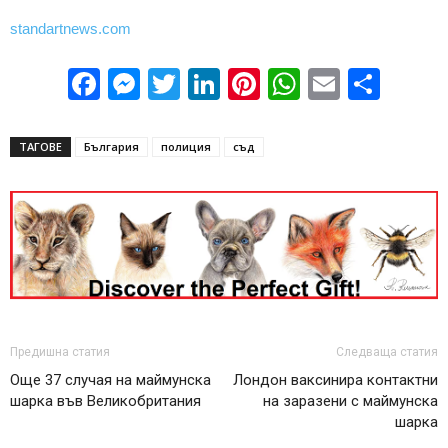
standartnews.com
Facebook
Messenger
Twitter
LinkedIn
Pinterest
WhatsApp
Email
Sha
ТАГОВЕ
България
полиция
съд
Предишна статия
Следваща статия
Още 37 случая на маймунска
Лондон ваксинира контактни
шарка във Великобритания
на заразени с маймунска
шарка