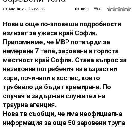
От
budilnik
-
25/05/2022
1053
0
Нови и още по-зловещи подробности
излизат за ужаса край София.
Припомняме, че МВР потвърди за
намерени 7 тела, заровени в гориста
местност край София. Става въпрос за
незаконни погребения на възрастни
хора, починали в хоспис, които
трябвало да бъдат кремирани. По
случая е задържан служител на
траурна агенция.
Нова тв съобщи, че има неофициална
информация за още 50 заровени трупа