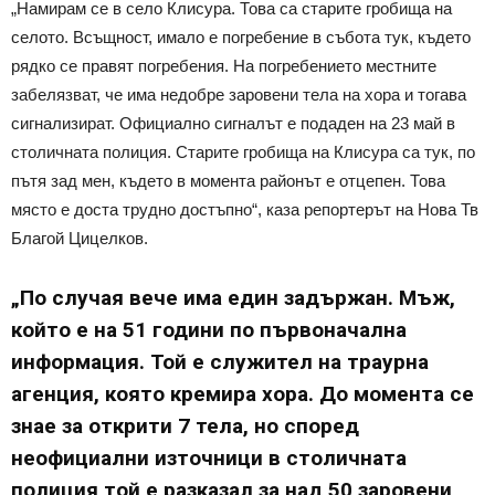
„Намирам се в село Клисура. Това са старите гробища на
селото. Всъщност, имало е погребение в събота тук, където
рядко се правят погребения. На погребението местните
забелязват, че има недобре заровени тела на хора и тогава
сигнализират. Официално сигналът е подаден на 23 май в
столичната полиция. Старите гробища на Клисура са тук, по
пътя зад мен, където в момента районът е отцепен. Това
място е доста трудно достъпно“, каза репортерът на Нова Тв
Благой Цицелков.
„По случая вече има един задържан. Мъж,
който е на 51 години по първоначална
информация. Той е служител на траурна
агенция, която кремира хора. До момента се
знае за открити 7 тела, но според
неофициални източници в столичната
полиция той е разказал за над 50 заровени