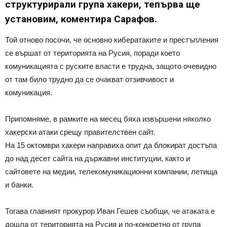
структурирали група хакери, тепърва ще
установим, коментира Сарафов.
Той отново посочи, че основно кибератаките и престъпления
се вършат от територията на Русия, поради което
комуникацията с руските власти е трудна, защото очевидно
от там било трудно да се очакват отзивчивост и
комуникация.
Припомняме, в рамките на месец бяха извършени няколко
хакерски атаки срещу правителствен сайт.
На 15 октомври хакери направиха опит да блокират достъпа
до над десет сайта на държавни институции, както и
сайтовете на медии, телекомуникационни компании, летища
и банки.
Тогава главният прокурор Иван Гешев съобщи, че атаката е
дошла от територията на Русия и по-конкретно от група