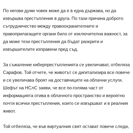
По негови думи човек може да е в една държава, но да
извършва престъпления в друга. По тази причина доброто
сътрудничество между правоохранителните и
правоприлагащите органи било от изключителна важност, за
да може тези престъпления да бъдат разкрити и
извършителите изправени пред съд.
За съжаление киберпрестъпленията се увеличават, отбеляза
Сарафов. Той отчете, че животът се дигитализира все повече
и се увеличава броят на доставчиците на облачни услуги.
Шефът на НСлС заяви, че все по-голяма част от
информацията отива в облачното пространство и вероятно
почти всички престъпления, които се извършват и в реалния
живот.
Той отбеляза, че във виртуалния свят остават повече следи,