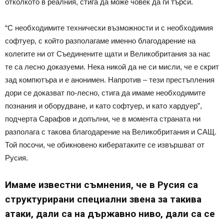
отколкото в реалния, стига да може човек да ги търси.
“С необходимите технически възможности и с необходимия
софтуер, с който разполагаме именно благодарение на
колегите ни от Съединените щати и Великобритания за нас
те са лесно доказуеми. Нека никой да не си мисли, че е скрит
зад компютъра и е анонимен. Напротив – тези престъпления
дори се доказват по-лесно, стига да имаме необходимите
познания и оборудване, и като софтуер, и като хардуер”,
подчерта Сарафов и допълни, че в момента страната ни
разполага с такова благодарение на Великобритания и САЩ.
Той посочи, че обикновено кибератаките се извършват от
Русия.
Имаме известни съмнения, че в Русия са
структурирани специални звена за такива
атаки, дали са на държавно ниво, дали са се