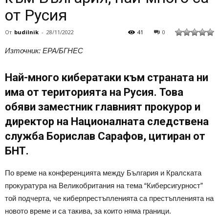
от Русия
От
budilnik
-
28/11/2022
41
0
Източник: EPA/БГНЕС
Най-много кибератаки към страната ни
има от територията на Русия. Това
обяви заместник главният прокурор и
директор на Националната следствена
служба Борислав Сарафов, цитиран от
БНТ.
По време на конференцията между България и Кралската
прокуратура на Великобритания на тема “Киберсигурност”
той подчерта, че киберпрестъпленията са престъпленията на
новото време и са такива, за които няма граници.