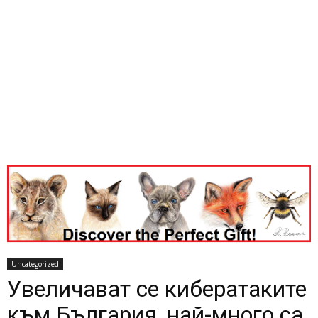
Uncategorized
Увеличават се кибератаките
към България, най-много са