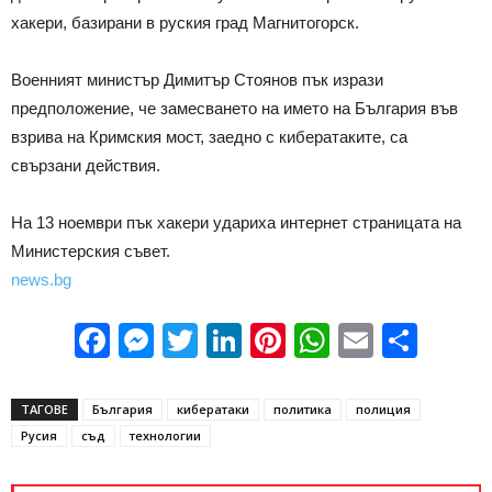
хакери, базирани в руския град Магнитогорск.
Военният министър Димитър Стоянов пък изрази
предположение, че замесването на името на България във
взрива на Кримския мост, заедно с кибератаките, са
свързани действия.
На 13 ноември пък хакери удариха интернет страницата на
Министерския съвет.
news.bg
Facebook
Messenger
Twitter
LinkedIn
Pinterest
WhatsApp
Email
Sha
ТАГОВЕ
България
кибератаки
политика
полиция
Русия
съд
технологии