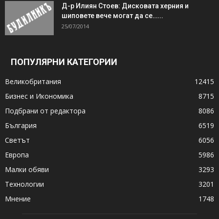
Д-р Илиян Стоев: Дисковата херния и
шиповете вече могат да се…...
25/07/2014
ПОПУЛЯРНИ КАТЕГОРИИ
Великобритания
12415
Бизнес и Икономика
8715
Подбрани от редактора
8086
България
6519
Светът
6056
Европа
5986
Малки обяви
3293
Технологии
3201
Мнение
1748