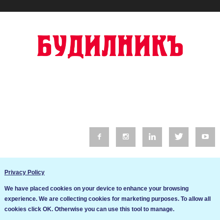
© 2016 Будилник. Всички права запазени.
Privacy Policy
Уебсайт изработка от Go Live UK
We have placed cookies on your device to enhance your browsing
Общи условия
experience. We are collecting cookies for marketing purposes. To allow all
Ние използваме бисквитки за да подобрим услугите си. Ако
cookies click OK. Otherwise you can use this tool to manage.
продължите да посещавате този сайт, ние приемаме, че се
Политика за сигурност и поверителност