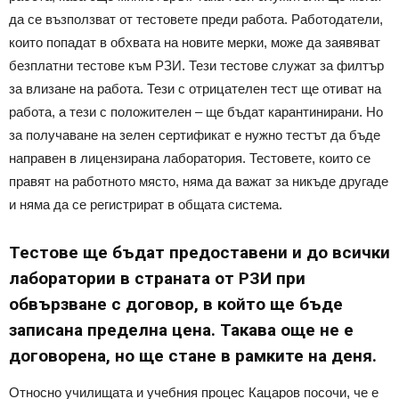
да се възползват от тестовете преди работа. Работодатели,
които попадат в обхвата на новите мерки, може да заявяват
безплатни тестове към РЗИ. Тези тестове служат за филтър
за влизане на работа. Тези с отрицателен тест ще отиват на
работа, а тези с положителен – ще бъдат карантинирани. Но
за получаване на зелен сертификат е нужно тестът да бъде
направен в лицензирана лаборатория. Тестовете, които се
правят на работното място, няма да важат за никъде другаде
и няма да се регистрират в общата система.
Тестове ще бъдат предоставени и до всички
лаборатории в страната от РЗИ при
обвързване с договор, в който ще бъде
записана пределна цена. Такава още не е
договорена, но ще стане в рамките на деня.
Относно училищата и учебния процес Кацаров посочи, че е