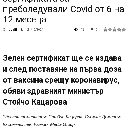
преболедували Covid от 6 на
12 месеца
От
budilnik
-
21/10/2021
116
0
Зелен сертификат ще се издава
и след поставяне на първа доза
от ваксина срещу коронавирус,
обяви здравният министър
Стойчо Кацаровa
Здравният министър Стойчо Кацаров. Снимка: Димитър
Кьосемарлиев, Investor Media Group