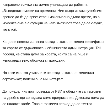
направено всичко възможно училищата да работят.
„Въведените мерки са временни. Ние също искаме учебният
процес да бъде присъствен максимално дълго време, но в
момента сме в ситуация на невъзможност това да се случи“,
каза той.
Кацаров поясни и анонса за задължителен зелен сертификат
за хората от държавната и общинската администрация. Той
посочи, че става дума за хората, които са на гише и
непосредствено обслужват граждани.
На този етап за учителите не е задължителен зеленият
сертификат, поясни още министърът.
До понеделник при проверка от РЗИ в обектите за търговия
на дребно ще се издава само предписание. Дотогава няма да
се налагат глоби. Това е гратисен период да се тества