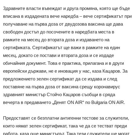
Здравните власти въвеждат и друга промяна, която ще бъде
вписана в издадената вече наредба – вече сертификатът при
получаване на първа доза от двудозова ваксина ще дава
свободен достъп до посочените в наредбата места в
рамките на месец до втората доза и издаването на
сертификата. Сертификатът ще важи в рамките на един
месец, докато се постави и втората доза и се издаде
обичайния документ. Това е практика, прилагана и в други
европейски държави, не е иновация у нас, каза Кацаров. За
предложението зелен сертификат да се издава и след
поставяне на първа доза от ваксина срещу коронавирус
здравният министър Стойчо Кацаров съобщи в сряда
вечерта в предаването „Денят ON AIR“ по Bulgaria ON AIR.
Предоставят се безплатни антигенни тестове за служители,
които нямат зелен сертификат, така че да се тестват преди
работа, каза още министърът. Така тези служители ще могат