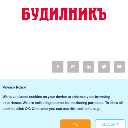
© 2016 Будилник. Всички права запазени.
Privacy Policy
Уебсайт изработка от Go Live UK
We have placed cookies on your device to enhance your browsing
Общи условия
experience. We are collecting cookies for marketing purposes. To allow all
Ние използваме бисквитки за да подобрим услугите си. Ако
cookies click OK. Otherwise you can use this tool to manage.
продължите да посещавате този сайт, ние приемаме, че се
Политика за сигурност и поверителност
съгласявате с използването им.
OK
MANAGE
Ok
Cookie settings