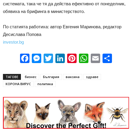
системата, така че тя да действа ефективно от понеделник,
обявиха на брифинга в министерството.
По статията работиха: автор Евгения Маринова, редактор
Десислава Попова
investor.bg
Facebook
Messenger
Twitter
LinkedIn
Pinterest
WhatsApp
Email
Sha
ТАГОВЕ
бизнес
България
ваксина
здраве
КОРОНА ВИРУС
политика