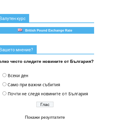
Валутен курс
British Pound Exchange Rate
Вашето мнение?
олко често следите новините от България?
Всеки ден
Само при важни събития
Почти не следя новините от България
Покажи резултатите