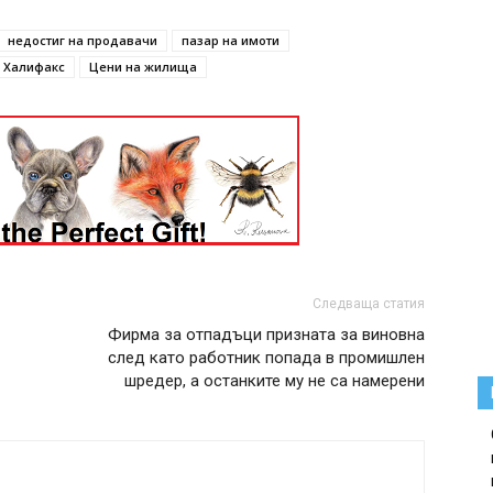
недостиг на продавачи
пазар на имоти
Халифакс
Цени на жилища
Следваща статия
Фирма за отпадъци призната за виновна
след като работник попада в промишлен
шредер, а останките му не са намерени