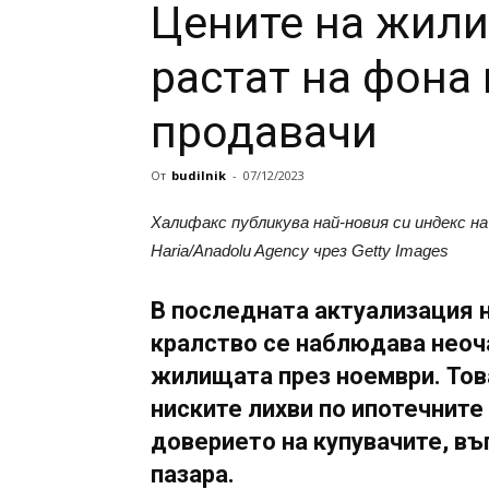
Цените на жили
растат на фона 
продавачи
От
budilnik
-
07/12/2023
Халифакс публикува най-новия си индекс 
Haria/Anadolu Agency чрез Getty Images
В последната актуализация 
кралство се наблюдава неоч
жилищата през ноември. Тов
ниските лихви по ипотечните
доверието на купувачите, въ
пазара.