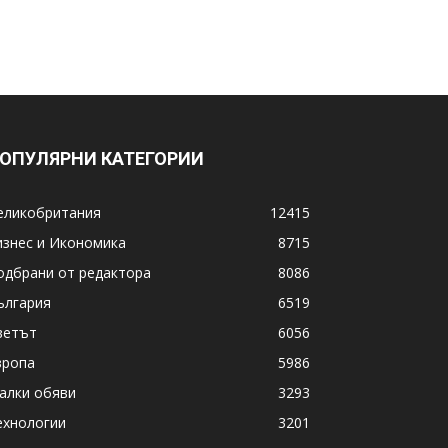
ОПУЛЯРНИ КАТЕГОРИИ
еликобритания
12415
изнес и Икономика
8715
одбрани от редактора
8086
ългария
6519
ветът
6056
вропа
5986
алки обяви
3293
ехнологии
3201