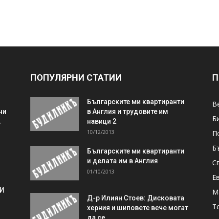
ПОПУЛЯРНИ СТАТИИ
П
Българските ми квартиранти
В
ни
в Англия и трудовите им
Б
,
навици 2
10/12/2013
П
Б
Българските ми квартиранти
и делата им в Англия
С
01/10/2013
Е
 И
М
Д-р Илиян Стоев: Дисковата
Т
херния и шиповете вече могат
да се…...