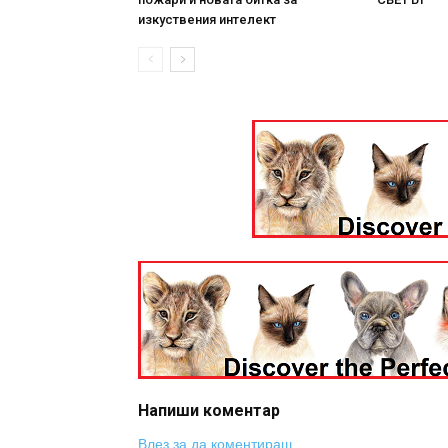
изкуствения интелект
Напиши коментар
Влез за да коментираш