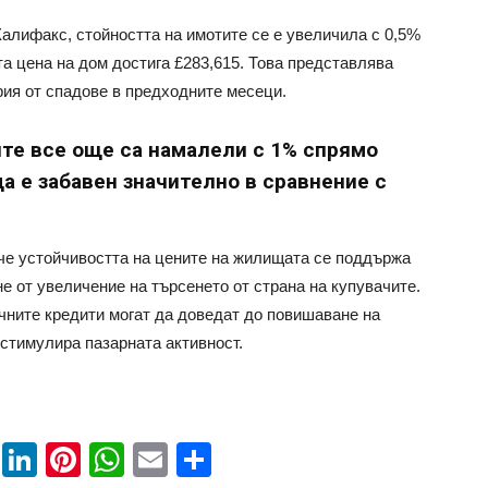
алифакс, стойността на имотите се е увеличила с 0,5%
а цена на дом достига £283,615. Това представлява
ия от спадове в предходните месеци.
ите все още са намалели с 1% спрямо
а е забавен значително в сравнение с
, че устойчивостта на цените на жилищата се поддържа
не от увеличение на търсенето от страна на купувачите.
чните кредити могат да доведат до повишаване на
 стимулира пазарната активност.
book
ssenger
Twitter
LinkedIn
Pinterest
WhatsApp
Email
Share