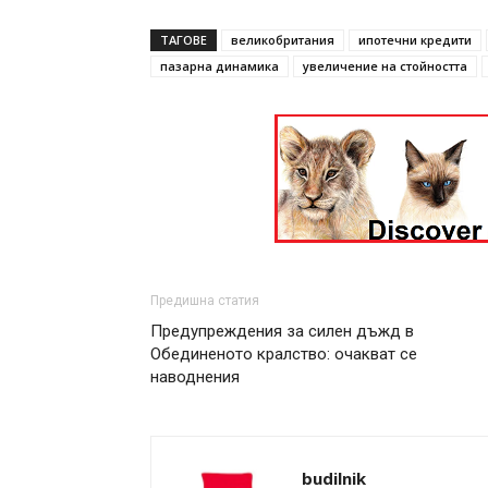
ТАГОВЕ
великобритания
ипотечни кредити
пазарна динамика
увеличение на стойността
Предишна статия
Предупреждения за силен дъжд в
Обединеното кралство: очакват се
наводнения
budilnik