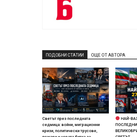
ПОДОБНИ СТАТИИ
ОЩЕ ОТ АВТОРА
Светът през последната
НАЙ-ВА
седмица: войни, миграционни
ПОСЛЕДНИТ
кризи, политически трусове,
ВЕЛИКОБРИ
пожари и новата битка за
СВЕТЪТ