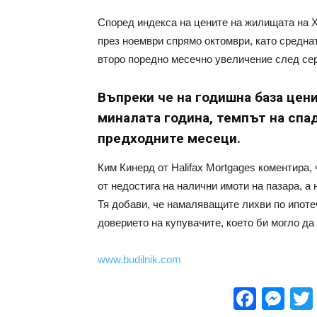
Според индекса на цените на жилищата на Х
през ноември спрямо октомври, като среднат
второ поредно месечно увеличение след сер
Въпреки че на годишна база цен
миналата година, темпът на спад
предходните месеци.
Ким Кинерд от Halifax Mortgages коментира
от недостига на налични имоти на пазара, а 
Тя добави, че намаляващите лихви по ипоте
доверието на купувачите, което би могло да
www.budilnik.com
Face
Me