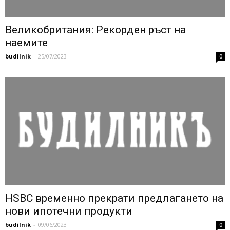
Великобритания: Рекорден ръст на
наемите
budilnik
-
25/07/2023
0
HSBC временно прекрати предлагането на
нови ипотечни продукти
budilnik
-
09/06/2023
0