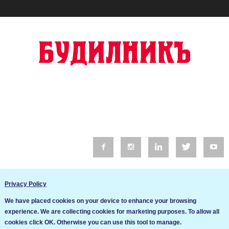
© 2016 Будилник. Всички права запазени.
Privacy Policy
Уебсайт изработка от Go Live UK
We have placed cookies on your device to enhance your browsing
Общи условия
experience. We are collecting cookies for marketing purposes. To allow all
Ние използваме бисквитки за да подобрим услугите си. Ако
cookies click OK. Otherwise you can use this tool to manage.
продължите да посещавате този сайт, ние приемаме, че се