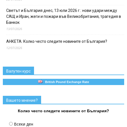
Светът и България днес, 13 юли 2026 г.: нови удари между
САЩ и Иран, жеги и пожари във Великобритания, трагедия в
Банкок
13/07/2026
АНКЕТА: Колко често следите новините от България?
12/07/2026
Валутен курс
British Pound Exchange Rate
Вашето мнение?
Колко често следите новините от България?
Всеки ден