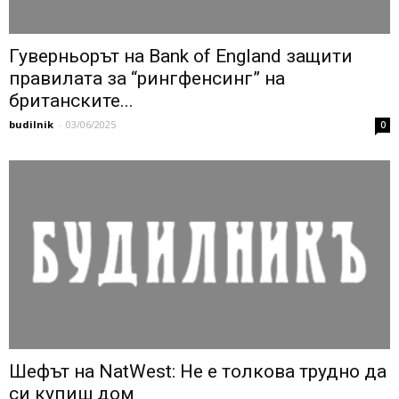
Гуверньорът на Bank of England защити
правилата за “рингфенсинг” на
британските...
budilnik
-
03/06/2025
0
Шефът на NatWest: Не е толкова трудно да
си купиш дом