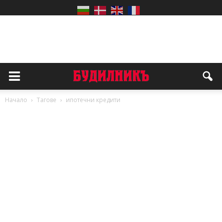
Начало
Тагове
ипотечни кредити