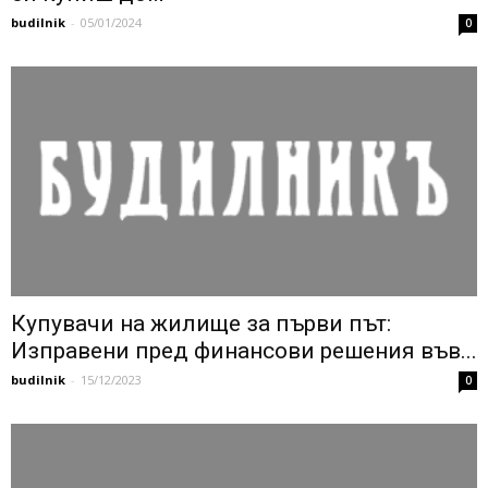
budilnik
-
05/01/2024
0
Купувачи на жилище за първи път:
Изправени пред финансови решения във...
budilnik
-
15/12/2023
0