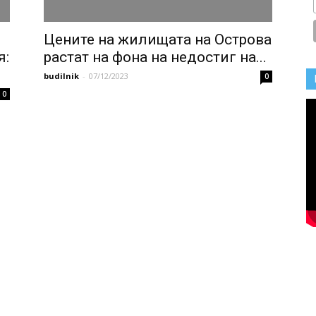
Цените на жилищата на Острова
я:
растат на фона на недостиг на...
budilnik
-
07/12/2023
0
0