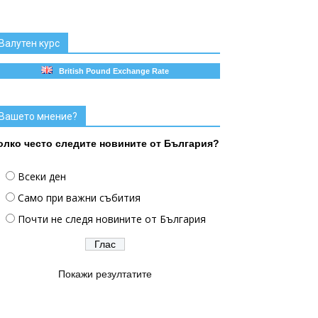
Валутен курс
British Pound Exchange Rate
Вашето мнение?
олко често следите новините от България?
Всеки ден
Само при важни събития
Почти не следя новините от България
Покажи резултатите