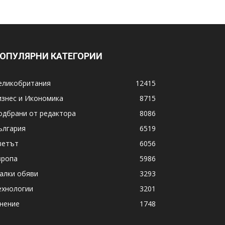
ОПУЛЯРНИ КАТЕГОРИИ
еликобритания
12415
изнес и Икономика
8715
одбрани от редактора
8086
ългария
6519
ветът
6056
вропа
5986
алки обяви
3293
ехнологии
3201
нение
1748