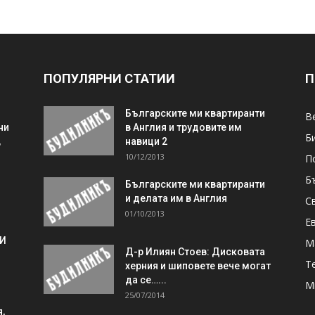
ПОПУЛЯРНИ СТАТИИ
П
Българските ми квартиранти
В
ни
в Англия и трудовите им
Б
,
навици 2
10/12/2013
П
Б
Българските ми квартиранти
и делата им в Англия
С
01/10/2013
Е
 И
М
Д-р Илиян Стоев: Дисковата
Т
херния и шиповете вече могат
да се…...
М
25/07/2014
,