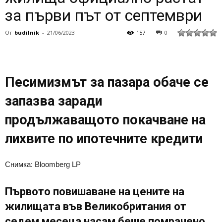
за първи път от септември
От
budilnik
-
21/06/2023
157
0
Песимизмът за пазара обаче се
запазва заради
продължаващото покачване на
лихвите по ипотечните кредити
Снимка: Bloomberg LP
Първото повишаване на цените на
жилищата във Великобритания от
седем месеца насам беше помрачено