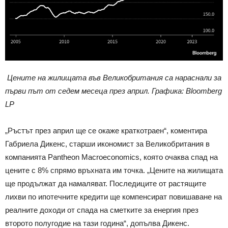
Цените на жилищата във Великобритания са нараснали за
първи път от седем месеца през април. Графика: Bloomberg
LP
„Ръстът през април ще се окаже краткотраен“, коментира
Габриела Дикенс, старши икономист за Великобритания в
компанията Pantheon Macroeconomics, която очаква спад на
цените с 8% спрямо връхната им точка. „Цените на жилищата
ще продължат да намаляват. Последиците от растящите
лихви по ипотечните кредити ще компенсират повишаване на
реалните доходи от спада на сметките за енергия през
второто полугодие на тази година“, допълва Дикенс.