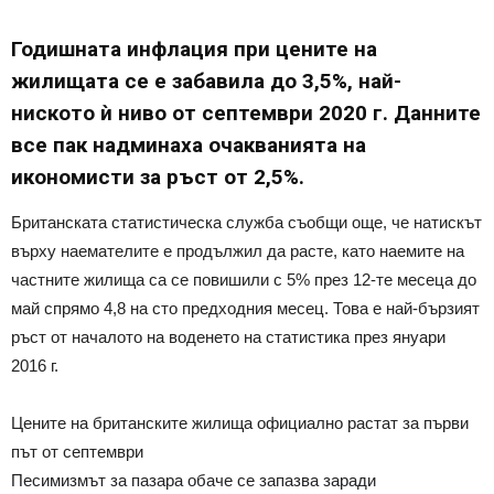
Годишната инфлация при цените на
жилищата се е забавила до 3,5%, най-
ниското ѝ ниво от септември 2020 г. Данните
все пак надминаха очакванията на
икономисти за ръст от 2,5%.
Британската статистическа служба съобщи още, че натискът
върху наемателите е продължил да расте, като наемите на
частните жилища са се повишили с 5% през 12-те месеца до
май спрямо 4,8 на сто предходния месец. Това е най-бързият
ръст от началото на воденето на статистика през януари
2016 г.
Цените на британските жилища официално растат за първи
път от септември
Песимизмът за пазара обаче се запазва заради