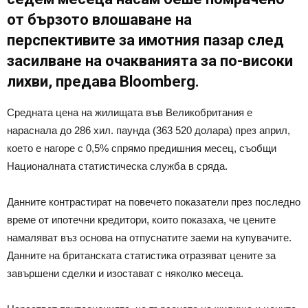
от бързото влошаване на
перспективите за имотния пазар след
засилване на очакванията за по-високи
лихви, предава Bloomberg.
Средната цена на жилищата във Великобритания е
нараснала до 286 хил. паунда (363 520 долара) през април,
което е нагоре с 0,5% спрямо предишния месец, съобщи
Националната статистическа служба в сряда.
Данните контрастират на повечето показатели през последно
време от ипотечни кредитори, които показаха, че цените
намаляват въз основа на отпуснатите заеми на купувачите.
Данните на британската статистика отразяват цените за
завършени сделки и изостават с няколко месеца.