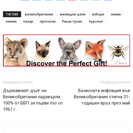
ТАГОВЕ
великобритания
жилищни цени
избори
лихви
наеми
пазар
прогнози
Риши Сунак
търсене
Предишна статия
Следваща статия
Държавният дълг на
Базисната инфлация във
Великобритания надхвърли
Великобритания стигна 31-
100% от БВП за първи път от
годишен връх през май
1961 г.