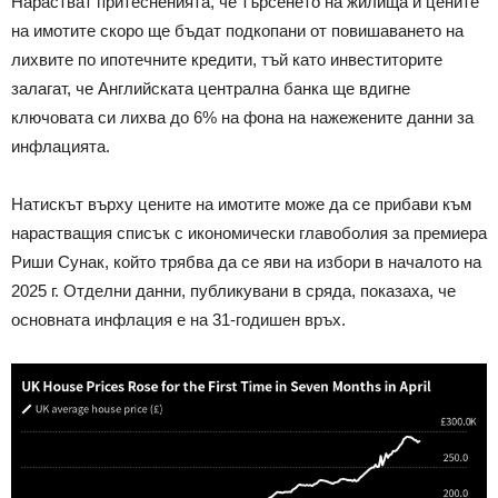
Нарастват притесненията, че търсенето на жилища и цените
на имотите скоро ще бъдат подкопани от повишаването на
лихвите по ипотечните кредити, тъй като инвеститорите
залагат, че Английската централна банка ще вдигне
ключовата си лихва до 6% на фона на нажежените данни за
инфлацията.
Натискът върху цените на имотите може да се прибави към
нарастващия списък с икономически главоболия за премиера
Риши Сунак, който трябва да се яви на избори в началото на
2025 г. Отделни данни, публикувани в сряда, показаха, че
основната инфлация е на 31-годишен връх.