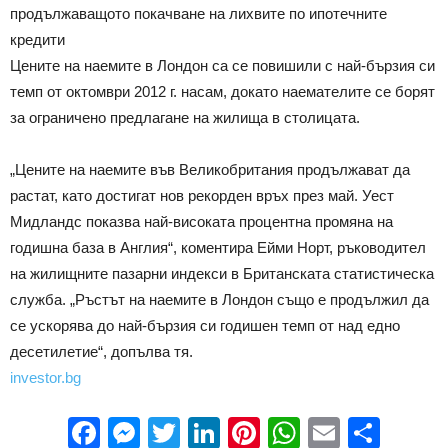
продължаващото покачване на лихвите по ипотечните
кредити
Цените на наемите в Лондон са се повишили с най-бързия си
темп от октомври 2012 г. насам, докато наемателите се борят
за ограничено предлагане на жилища в столицата.
„Цените на наемите във Великобритания продължават да
растат, като достигат нов рекорден връх през май. Уест
Мидландс показва най-високата процентна промяна на
годишна база в Англия“, коментира Ейми Норт, ръководител
на жилищните пазарни индекси в Британската статистическа
служба. „Ръстът на наемите в Лондон също е продължил да
се ускорява до най-бързия си годишен темп от над едно
десетилетие“, допълва тя.
investor.bg
Facebook
Messenger
Twitter
LinkedIn
Pinterest
WhatsApp
Email
Sha