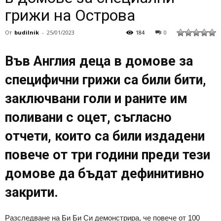
грижи на Острова
От
budilnik
-
25/01/2023
184
0
Във Англия деца в домове за
специфични грижи са били бити,
заключвани голи и раните им
поливани с оцет, съгласно
отчети, които са били издадени
повече от три години преди тези
домове да бъдат дефинитивно
закрити.
Разследване на Би Би Си демонстрира, че повече от 100