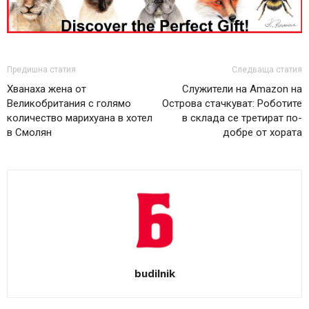
Предишна статия
Следваща статия
Хванаха жена от
Служители на Amazon на
Великобритания с голямо
Острова стачкуват: Роботите
количество марихуана в хотел
в склада се третират по-
в Смолян
добре от хората
budilnik