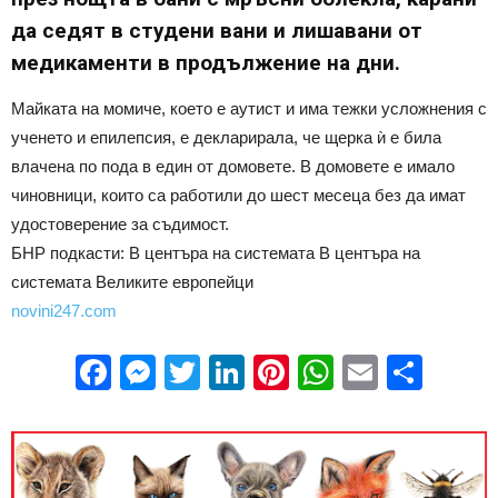
да седят в студени вани и лишавани от
медикаменти в продължение на дни.
Майката на момиче, което е аутист и има тежки усложнения с
ученето и епилепсия, е декларирала, че щерка ѝ е била
влачена по пода в един от домовете. В домовете е имало
чиновници, които са работили до шест месеца без да имат
удостоверение за съдимост.
БНР подкасти: В центъра на системата В центъра на
системата Великите европейци
novini247.com
Facebook
Messenger
Twitter
LinkedIn
Pinterest
WhatsApp
Email
Sha