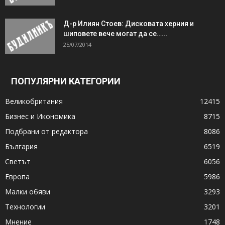
Д-р Илиян Стоев: Дисковата херния и
шиповете вече могат да се…...
25/07/2014
ПОПУЛЯРНИ КАТЕГОРИИ
Великобритания
12415
Бизнес и Икономика
8715
Подбрани от редактора
8086
България
6519
Светът
6056
Европа
5986
Малки обяви
3293
Технологии
3201
Мнение
1748