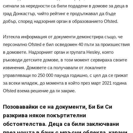
сигнали за нередности са били подадени в домове за деца в
град Донкастър, чийто рейтинг е продължавал да бъде
добър, според надзорния орган в образованието Ofsted.
Изтекла информация от документи демонстрира също, че
персонално Ofsted е бил осведомен 40 пъти за произшествия
в домовете. Надзорният орган и групата Hesley, която
ръководи детските домове, в този момент сервираха своите
извинения. Домовете са получавали от локалните
управляващи по 250 000 паунда годишно, с цел да се грижат
за всеки младеж, до момента в който през март 2021 година
Ofsted взема решение да ги закрие.
Позовавайки се на документи, Би Би Си
разкрива някои покъртителни
обстоятелства. Деца са били заключвани
през нощта в бани с мръсни облекла, карани