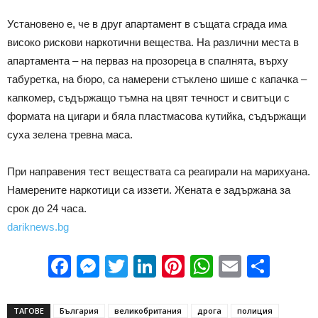
Установено е, че в друг апартамент в същата сграда има
високо рискови наркотични вещества. На различни места в
апартамента – на перваз на прозореца в спалнята, върху
табуретка, на бюро, са намерени стъклено шише с капачка –
капкомер, съдържащо тъмна на цвят течност и свитъци с
формата на цигари и бяла пластмасова кутийка, съдържащи
суха зелена тревна маса.
При направения тест веществата са реагирали на марихуана.
Намерените наркотици са иззети. Жената е задържана за
срок до 24 часа.
dariknews.bg
Facebook
Messenger
Twitter
LinkedIn
Pinterest
WhatsApp
Email
Sha
ТАГОВЕ
България
великобритания
дрога
полиция