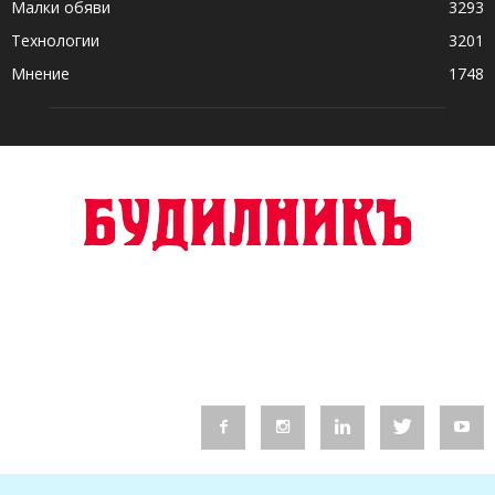
Малки обяви
3293
Технологии
3201
Мнение
1748