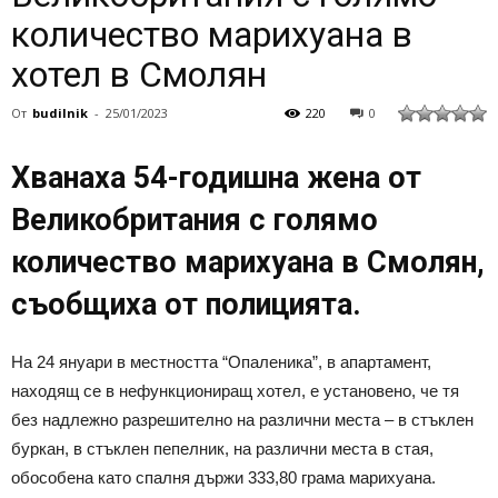
количество марихуана в
хотел в Смолян
От
budilnik
-
25/01/2023
220
0
Хванаха 54-годишна жена от
Великобритания с голямо
количество марихуана в Смолян,
съобщиха от полицията.
На 24 януари в местността “Опаленика”, в апартамент,
находящ се в нефункциониращ хотел, е установено, че тя
без надлежно разрешително на различни места – в стъклен
буркан, в стъклен пепелник, на различни места в стая,
обособена като спалня държи 333,80 грама марихуана.