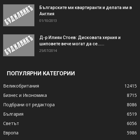
Българските ми квартиранти и делата им в
Англия
01/10/2013
Д-р Илиян Стоев: Дисковата херния и
шиповете вече могат да се…...
25/07/2014
ПОПУЛЯРНИ КАТЕГОРИИ
Великобритания
12415
Бизнес и Икономика
8715
Подбрани от редактора
8086
България
6519
Светът
6056
Европа
5986