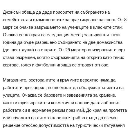
Джонсън обеща да даде приоритет на събирането на
семействата и възможностите за практикуване на спорт. От 8
март се очаква завръщането на учениците в класните стаи.
Очаква се до края на следващия месец за първи път тази
година да бъде разрешено събирането на две домакинства
(до шест души) на открито. От 29 март организираният спорт
става разрешен, когато съоръженията на открито като тенис
кортове, голф и футболни игрища се отворят отново.
Магазините, ресторантите и кръчмите вероятно няма да
работят и през април, но ще могат да обслужват клиенти на
улицата. Очаква се баровете и заведенията за хранене,
както и фризьорските и козметични салони да възобновят
работата си в нормален режим през май. До края на пролетта
или началото на лятото властите трябва също да вземат
решение относно допустимостта на туристически пътувания