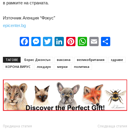
в рамките на страната.
Източник Агенция “Фокус”
epicenter.bg
Facebook
Messenger
Twitter
LinkedIn
Pinterest
WhatsApp
Email
Sha
ТАГОВЕ
Борис Джонсън
ваксина
великобритания
здраве
КОРОНА ВИРУС
локдаун
мерки
политика
Предишна статия
Следваща статия