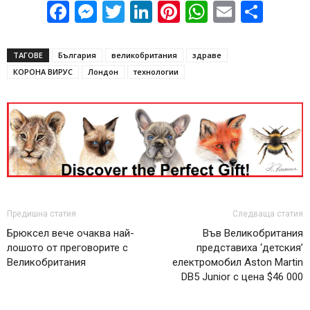
Facebook
Messenger
Twitter
LinkedIn
Pinterest
WhatsApp
Email
Sha
ТАГОВЕ
България
великобритания
здраве
КОРОНА ВИРУС
Лондон
технологии
Предишна статия
Следваща статия
Брюксел вече очаква най-
Във Великобритания
лошото от преговорите с
представиха ‘детския’
Великобритания
електромобил Aston Martin
DB5 Junior с цена $46 000