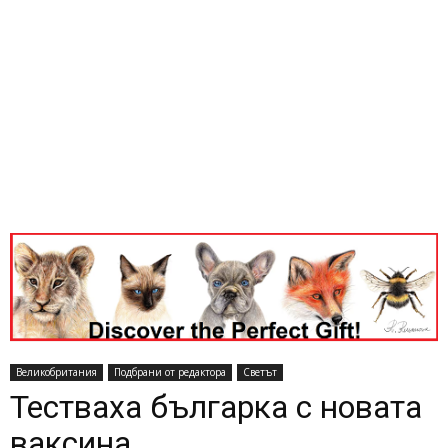
Великобритания
Подбрани от редактора
Светът
Тестваха българка с новата
ваксина