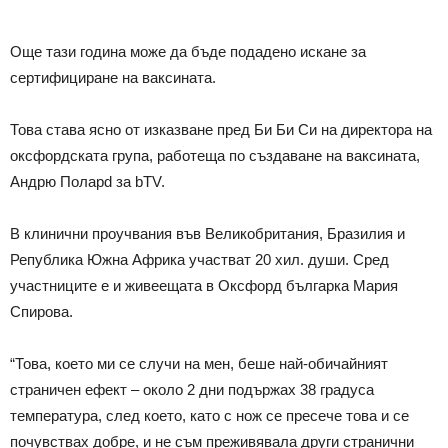
Още тази година може да бъде подадено искане за
сертифициране на ваксината.
Това става ясно от изказване пред Би Би Си на директора на
оксфордската група, работеща по създаване на ваксината,
Андрю Поларd за bTV.
В клинични проучвания във Великобритания, Бразилия и
Република Южна Африка участват 20 хил. души. Сред
участниците е и живеещата в Оксфорд българка Мария
Спирова.
“Това, което ми се случи на мен, беше най-обичайният
страничен ефект – около 2 дни подържах 38 градуса
температура, след което, като с нож се пресече това и се
почувствах добре, и не съм преживявала други странични