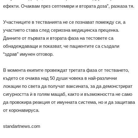
ефекти. Очаквам през септември и втората доза”, разказа тя.
Участниците в тестванията не се познават помежду си, а
участието става след сериозна медицинска преценка.
Данните от първата и втората фаза на тестовете са
обнадеждаващи и показват, че пациентите са създали
“здрав” имунен отговор.
В момента екипите провеждат третата фаза от тестването,
където се очаква над 50 души човека в най-различни
локации по света да получат ваксината, за да демонстрират
сигурността ѝ в голям мащаб, както и възможността не само
да провокира реакция от имунната система, но и да защитава
от коронавируса.
standartnews.com