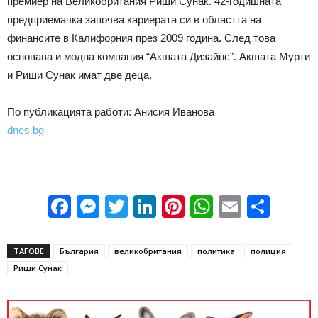
премиер на Великобритания Риши Сунак. 42-годишната
предприемачка започва кариерата си в областта на
финансите в Калифорния през 2009 година. След това
основава и модна компания “Акшата Дизайнс”. Акшата Мурти
и Риши Сунак имат две деца.
По публикацията работи: Анисия Иванова
dnes.bg
Facebook
Messenger
Twitter
LinkedIn
Pinterest
WhatsApp
Email
Sha
ТАГОВЕ
България
великобритания
политика
полиция
Риши Сунак