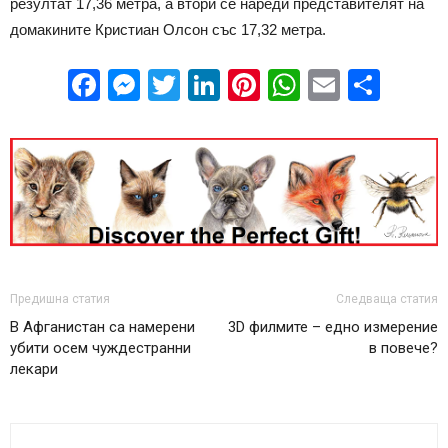
резултат 17,36 метра, а втори се нареди представителят на
домакините Кристиан Олсон със 17,32 метра.
Facebook
Messenger
Twitter
LinkedIn
Pinterest
WhatsApp
Email
Sha
Предишна статия
Следваща статия
В Афганистан са намерени
3D филмите – едно измерение
убити осем чуждестранни
в повече?
лекари