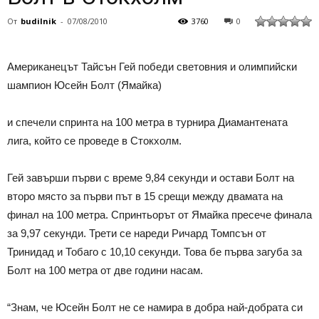
От
budilnik
-
07/08/2010
3760
0
Американецът Тайсън Гей победи световния и олимпийски
шампион Юсейн Болт (Ямайка)
и спечели спринта на 100 метра в турнира Диамантената
лига, който се проведе в Стокхолм.
Гей завърши първи с време 9,84 секунди и остави Болт на
второ място за първи път в 15 срещи между двамата на
финал на 100 метра. Спринтьорът от Ямайка пресече финала
за 9,97 секунди. Трети се нареди Ричард Томпсън от
Тринидад и Тобаго с 10,10 секунди. Това бе първа загуба за
Болт на 100 метра от две години насам.
“Знам, че Юсейн Болт не се намира в добра най-добрата си