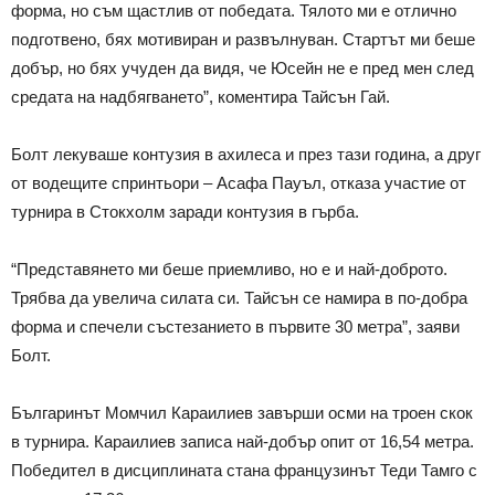
форма, но съм щастлив от победата. Тялото ми е отлично
подготвено, бях мотивиран и развълнуван. Стартът ми беше
добър, но бях учуден да видя, че Юсейн не е пред мен след
средата на надбягването”, коментира Тайсън Гай.
Болт лекуваше контузия в ахилеса и през тази година, а друг
от водещите спринтьори – Асафа Пауъл, отказа участие от
турнира в Стокхолм заради контузия в гърба.
“Представянето ми беше приемливо, но е и най-доброто.
Трябва да увелича силата си. Тайсън се намира в по-добра
форма и спечели състезанието в първите 30 метра”, заяви
Болт.
Българинът Момчил Караилиев завърши осми на троен скок
в турнира. Караилиев записа най-добър опит от 16,54 метра.
Победител в дисциплината стана французинът Теди Тамго с