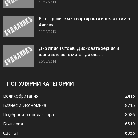
10/12/2013
Българските ми квартиранти и делата им в
Англия
01/10/2013
Д-р Илиян Стоев: Дисковата херния и
шиповете вече могат да се…...
25/07/2014
ПОПУЛЯРНИ КАТЕГОРИИ
Великобритания
12415
Бизнес и Икономика
8715
Подбрани от редактора
8086
България
6519
Светът
6056