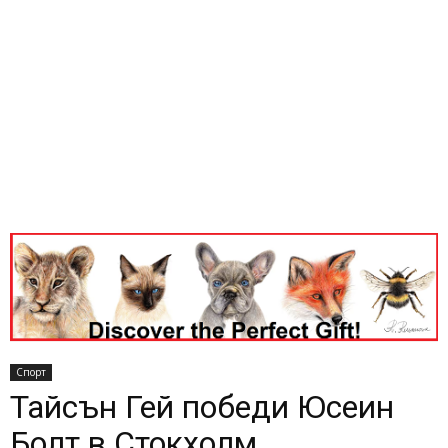
Спорт
Тайсън Гей победи Юсеин
Болт в Стокхолм