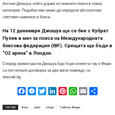
Антъни Джошуа, който държи останалите пояси в тежка
категория. Подобен мач може да определи абсолютния
световен шампион в бокса.
На 12 декември Джошуа ще се бие с Кубрат
Пулев в мач за пояса на Международната
боксова федерация (IBF). Срещата ще бъде в
“О2 арена” в Лондон.
Според промотъра на Джошуа Еди Хърн клиентът му и Фюри
са постигнали договорка за два мача помежду си.
dnevnik.bg
Facebook
Messenger
Twitter
LinkedIn
Pinterest
WhatsApp
Email
Sha
ТАГОВЕ
бокс
свят
спорт
Тайсън Фюри