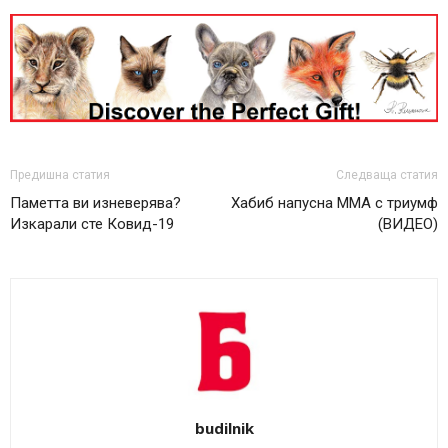
Предишна статия
Следваща статия
Паметта ви изневерява?
Хабиб напусна ММА с триумф
Изкарали сте Ковид-19
(ВИДЕО)
budilnik