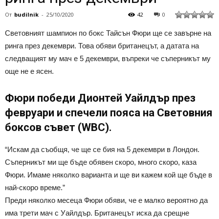
От
budilnik
-
25/10/2020
42
0
Световният шампион по бокс Тайсън Фюри ще се завърне на
ринга през декември. Това обяви британецът, а датата на
следващият му мач е 5 декември, въпреки че съперникът му
още не е ясен.
Фюри победи Дионтей Уайлдър през
февруари и спечели пояса на Световния
боксов съвет (WBC).
“Искам да съобщя, че ще се бия на 5 декември в Лондон.
Съперникът ми ще бъде обявен скоро, много скоро, каза
Фюри. Имаме няколко варианта и ще ви кажем кой ще бъде в
най-скоро време.”
Преди няколко месеца Фюри обяви, че е малко вероятно да
има трети мач с Уайлдър. Британецът иска да срещне