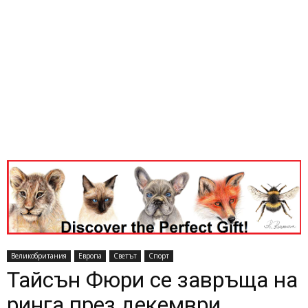
Великобритания
Европа
Светът
Спорт
Тайсън Фюри се завръща на
ринга през декември