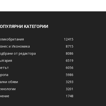
ОПУЛЯРНИ КАТЕГОРИИ
еликобритания
12415
изнес и Икономика
8715
одбрани от редактора
8086
ългария
6519
ветът
6056
вропа
5986
алки обяви
3293
ехнологии
3201
нение
1748