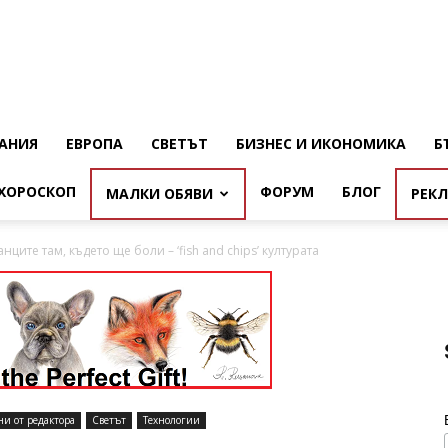
АНИЯ
ЕВРОПА
СВЕТЪТ
БИЗНЕС И ИКОНОМИКА
Б
ХОРОСКОП
ФОРУМ
БЛОГ
МАЛКИ ОБЯВИ
РЕК
нците там, където ще боли – ‘fish and chips’ културата
ни от редактора
Светът
Технологии