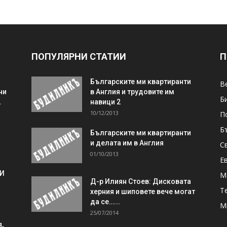
ПОПУЛЯРНИ СТАТИИ
П
Българските ми квартиранти
В
ни
в Англия и трудовите им
Б
,
навици 2
10/12/2013
П
Б
Българските ми квартиранти
и делата им в Англия
С
01/10/2013
Е
 И
М
Д-р Илиян Стоев: Дисковата
Т
херния и шиповете вече могат
да се…...
М
25/07/2014
,