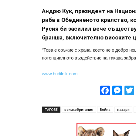
Андрю Кук, президент на Нацио
риба в Обединеното кралство, ко
Русия би засилил вече съществ
бранша, включително високите ц
“Това е оръжие с храна, което не е добро не
потенциалното въздействие на такава забра
www.budilnik.com
Face
Me
ТАГОВЕ
великобритания
Война
пазари