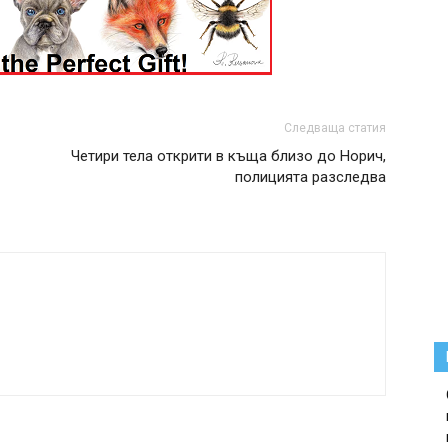
Следваща статия
Четири тела открити в къща близо до Норич,
полицията разследва