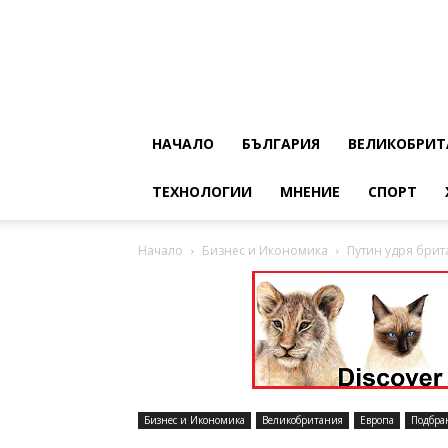
НАЧАЛО
БЪЛГАРИЯ
ВЕЛИКОБРИТ
ТЕХНОЛОГИИ
МНЕНИЕ
СПОРТ
Начало
Бизнес и Икономика
Путин удря брита
Бизнес и Икономика
Великобритания
Европа
Подбра