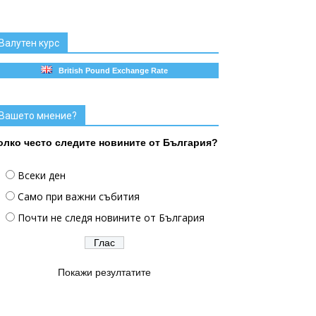
Валутен курс
British Pound Exchange Rate
Вашето мнение?
олко често следите новините от България?
Всеки ден
Само при важни събития
Почти не следя новините от България
Покажи резултатите