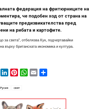
налната федерация на фритюрниците на
ментира, че подобен ход от страна на
уващите предизвикателства пред
ени на рибата и картофите.
що за света”, отбелязва Кук, подчертавайки
на върху британската икономика и култура.
book
ssenger
Twitter
LinkedIn
Pinterest
WhatsApp
Email
Share
Русия
свят