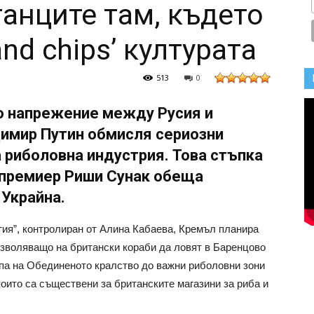
танците там, където
and chips’ културата
513
0
о напрежение между Русия и
имир Путин обмисля сериозни
 риболовна индустрия. Това стъпка
 премиер Риши Сунак обеща
 Украйна.
ия”, контролиран от Алина Кабаева, Кремъл планира
озволяващо на британски кораби да ловят в Баренцово
ъпа на Обединеното кралство до важни риболовни зони
 които са съществени за британските магазини за риба и