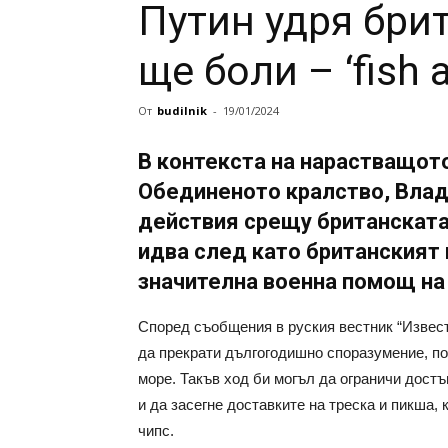
Путин удря бри
ще боли – ‘fish 
От
budilnik
-
19/01/2024
В контекста на нарастващот
Обединеното кралство, Влад
действия срещу британската
идва след като британският
значителна военна помощ на
Според съобщения в руския вестник “Извест
да прекрати дългогодишно споразумение, п
море. Такъв ход би могъл да ограничи дост
и да засегне доставките на треска и пикша,
чипс.