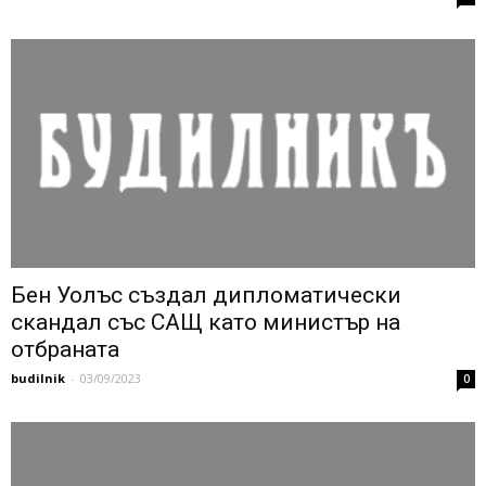
Бен Уолъс създал дипломатически
скандал със САЩ като министър на
отбраната
budilnik
-
03/09/2023
0