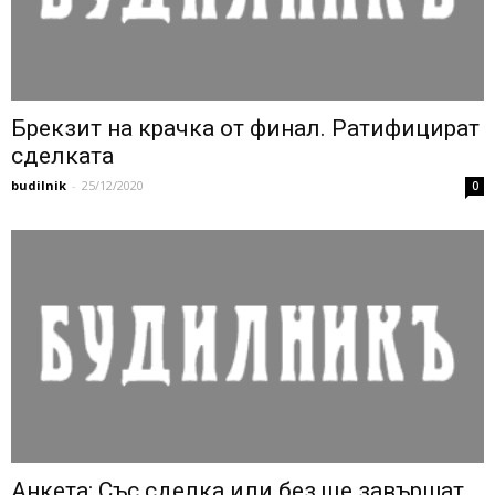
Брекзит на крачка от финал. Ратифицират
сделката
budilnik
-
25/12/2020
0
Анкета: Със сделка или без ще завършат