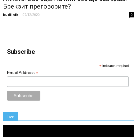
Брекзит преговорите?
budilnik
-
07/12/2020
0
Subscribe
*
indicates required
*
Email Address
Live