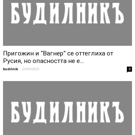
Пригожин и “Вагнер” се оттеглиха от
Русия, но опасността не е...
budilnik
-
25/06/2023
0