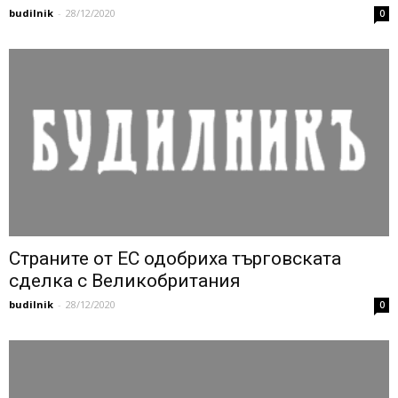
budilnik
-
28/12/2020
0
Страните от ЕС одобриха търговската
сделка с Великобритания
budilnik
-
28/12/2020
0