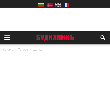
Начало
Тагове
сделка