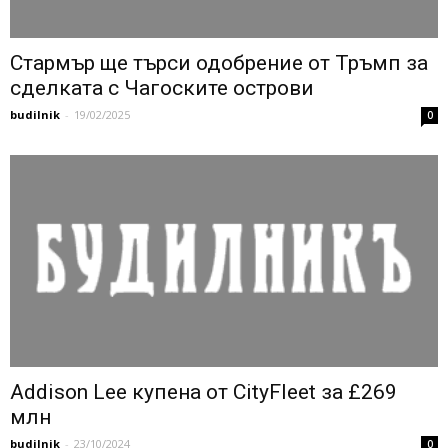
Стармър ще търси одобрение от Тръмп за
сделката с Чагоските острови
budilnik
-
19/02/2025
0
Addison Lee купена от CityFleet за £269
млн
budilnik
-
23/10/2024
0