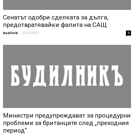
Сенатът одобри сделката за дълга,
предотвратявайки фалита на САЩ
budilnik
-
02/06/2023
0
Министри предупреждават за процедурни
проблеми за британците след „преходния
период“