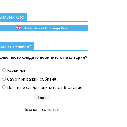
Валутен курс
British Pound Exchange Rate
Вашето мнение?
олко често следите новините от България?
Всеки ден
Само при важни събития
Почти не следя новините от България
Покажи резултатите