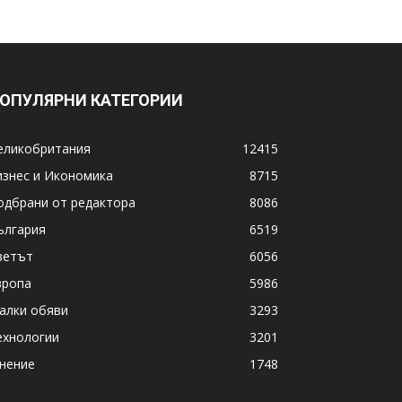
ОПУЛЯРНИ КАТЕГОРИИ
еликобритания
12415
изнес и Икономика
8715
одбрани от редактора
8086
ългария
6519
ветът
6056
вропа
5986
алки обяви
3293
ехнологии
3201
нение
1748