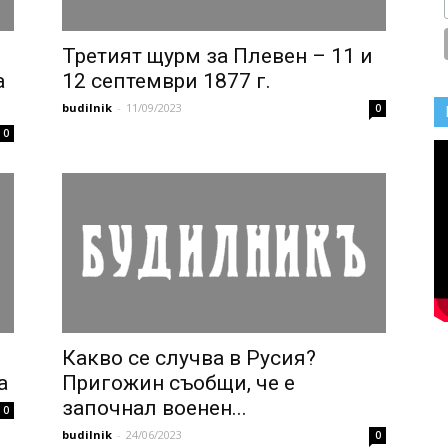
Третият щурм за Плевен – 11 и
а
12 септември 1877 г.
budilnik
-
11/09/2023
0
0
Какво се случва в Русия?
а
Пригожин съобщи, че е
започнал военен...
0
budilnik
-
24/06/2023
0