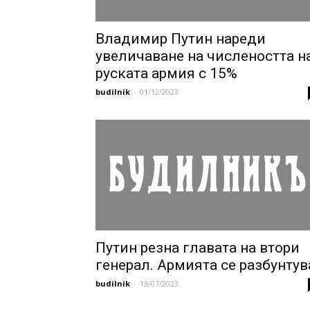
Владимир Путин нареди
увеличаване на числеността н
руската армия с 15%
budilnik
-
01/12/2023
Путин резна главата на втори
генерал. Армията се разбунтув
budilnik
-
13/07/2023