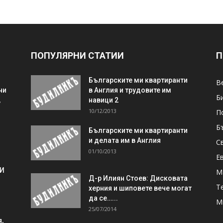
ПОПУЛЯРНИ СТАТИИ
П
Българските ми квартиранти
В
ни
в Англия и трудовите им
Б
,
навици 2
10/12/2013
П
Б
Българските ми квартиранти
и делата им в Англия
С
01/10/2013
Е
 И
М
Д-р Илиян Стоев: Дисковата
Т
херния и шиповете вече могат
да се…...
М
25/07/2014
,