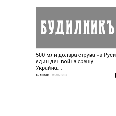
500 млн долара струва на Рус
един ден война срещу
Украйна....
budilnik
-
03/06/2023