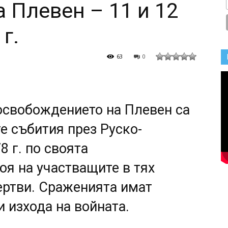
 Плевен – 11 и 12
г.
63
0
освобождението на Плевен са
е събития през Руско-
8 г. по своята
оя на участващите в тях
ертви. Сраженията имат
 изхода на войната.