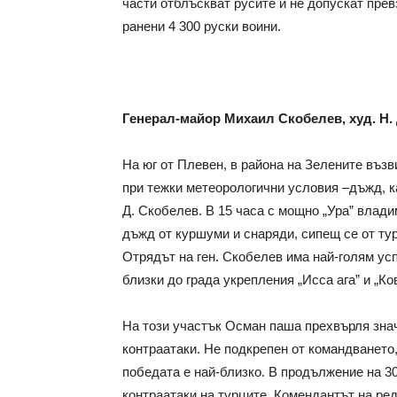
части отблъскват русите и не допускат прев
ранени 4 300 руски воини.
Генерал-майор Михаил Скобелев, худ. Н. 
На юг от Плевен, в района на Зелените въз
при тежки метеорологични условия –дъжд, ка
Д. Скобелев. В 15 часа с мощно „Ура” влад
дъжд от куршуми и снаряди, сипещ се от ту
Отрядът на ген. Скобелев има най-голям ус
близки до града укрепления „Исса ага” и „Ко
На този участък Осман паша прехвърля знач
контраатаки. Не подкрепен от командването,
победата е най-близко. В продължение на 3
контраатаки на турците. Комендантът на ред