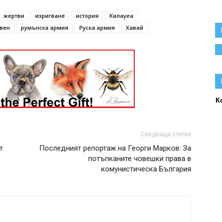
жертви
изригване
история
Килауеа
вен
румънска армия
Руска армия
Хавай
К
Следваща статия
т
Последният репортаж на Георги Марков: За
потъпканите човешки права в
комунистическа България