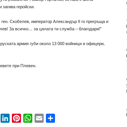
 загива геройски.
ген. Скобелев, император Александър II го прегръща и
лев! За всичко… за цялата ти служба – благодаря!”
руската армия губи около 13 000 войници и офицери,
евете при Плевен.
book
ssenger
Twitter
LinkedIn
Pinterest
WhatsApp
Email
Share