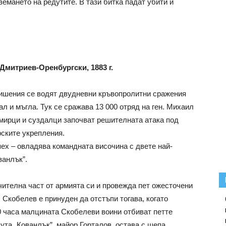
земането на редутите. В тази битка падат убити и
Дмитриев-Оренбургски, 1883 г.
вишения се водят двудневни кръвопролитни сражения
л и мъгла. Тук се сражава 13 000 отряд на ген. Михаил
имирци и суздалци започват решителната атака под
рските укрепления.
пех – овладява командната височина с двете най-
ванлък”.
ителна част от армията си и провежда пет ожесточени
 Скобелев е принуден да отстъпи тогава, когато
0 часа малцината Скобелеви воини отбиват петте
ута „Кованлък”, майор Горталов, остава с шепа