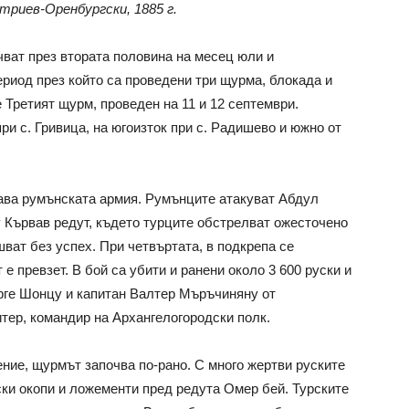
триев-Оренбургски, 1885 г.
ват през втората половина на месец юли и
ериод през който са проведени три щурма, блокада и
 Третият щурм, проведен на 11 и 12 септември.
при с. Гривица, на югоизток при с. Радишево и южно от
жава румънската армия. Румънците атакуват Абдул
 Кървав редут, където турците обстрелват ожесточено
ват без успех. При четвъртата, в подкрепа се
е превзет. В бой са убити и ранени около 3 600 руски и
рге Шонцу и капитан Валтер Мъръчиняну от
тер, командир на Архангелогородски полк.
ение, щурмът започва по-рано. С много жертви руските
ски окопи и ложементи пред редута Омер бей. Турските