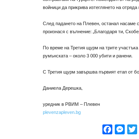
войници да прикрива изтеглянето на отряда и
След падането на Плевен, останал насаме с 
произнася с вълнение: „Благодаря ти, Скобе
По време на Третия щурм на трите участъка 
румънската – около 3 000 убити и ранени.
С Третия щурм завършва първият етап от бо
Даниела Дерешка,
уредник в РВИМ – Плевен
plevenzapleven.bg
Face
Me