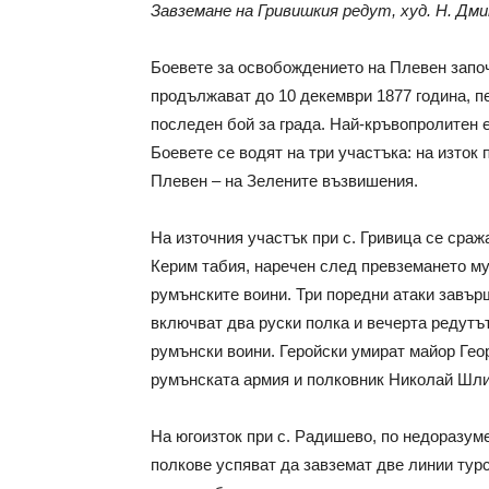
Завземане на Гривишкия редут, худ. Н. Дми
Боевете за освобождението на Плевен започ
продължават до 10 декември 1877 година, п
последен бой за града. Най-кръвопролитен е
Боевете се водят на три участъка: на изток 
Плевен – на Зелените възвишения.
На източния участък при с. Гривица се сра
Керим табия, наречен след превземането му
румънските воини. Три поредни атаки завърш
включват два руски полка и вечерта редутът 
румънски воини. Геройски умират майор Гео
румънската армия и полковник Николай Шли
На югоизток при с. Радишево, по недоразум
полкове успяват да завземат две линии тур