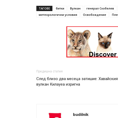
ТАГОВЕ
битки
Вулкан
генерал Скобелев
метеорологични условия
Освобождение
Пле
Предишна статия
След близо два месеца затишие: Хавайския
вулкан Килауеа изригна
budilnik