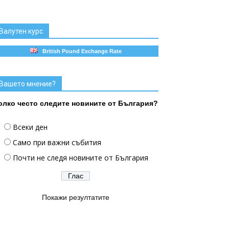
Валутен курс
British Pound Exchange Rate
Вашето мнение?
олко често следите новините от България?
Всеки ден
Само при важни събития
Почти не следя новините от България
Покажи резултатите