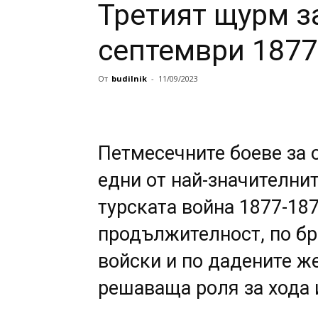
Третият щурм за
септември 1877 
От
budilnik
-
11/09/2023
Петмесечните боеве за 
едни от най-значителнит
турската война 1877-187
продължителност, по бр
войски и по дадените ж
решаваща роля за хода и