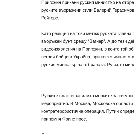
Пригожин прикани руския министър на отбра
руските въоръжени сили Валерий Герасимов 
Ройтерс.
Като реакция на този метеж руската главна
въоръжен бунт срещу “Вагнер”. А до тези де
видеоизявления на Пригожин, в които той об
негови бойци в Украйна, при което имало мно
руския министър на отбраната. Руското мин
Руските власти засилиха мерките за сигурн
мероприятия. В Москва, Московска области
контратерористична операция. Путин определ
припомня Франс прес.