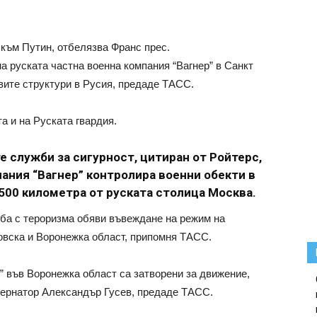
 към Путин, отбелязва Франс прес.
а руската частна военна компания “Вагнер” в Санкт
вите структури в Русия, предаде ТАСС.
а и на Руската гвардия.
 служби за сигурност, цитиран от Ройтерс,
пания “Вагнер” контролира военни обекти в
500 километра от руската столица Москва.
рба с тероризма обяви въвеждане на режим на
овска и Воронежка област, припомня ТАСС.
” във Воронежка област са затворени за движение,
убернатор Александър Гусев, предаде ТАСС.