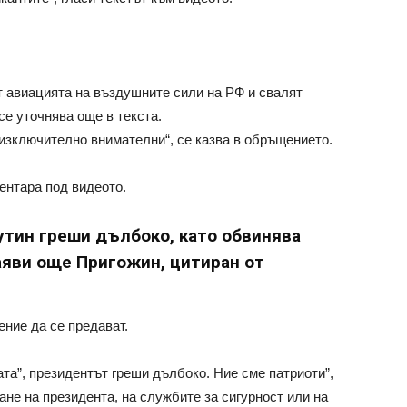
т авиацията на въздушните сили на РФ и свалят
се уточнява още в текста.
изключително внимателни“, се казва в обръщението.
ентара под видеото.
утин греши дълбоко, като обвинява
заяви още Пригожин, цитиран от
ение да се предават.
та”, президентът греши дълбоко. Ние сме патриоти”,
кане на президента, на службите за сигурност или на