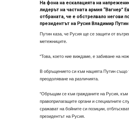
На фона на ескалацията на напрежени
лидерът на частната армия “Вагнер” 
отбраната, че е обстрелвало негови по
президентът на Русия Владимир Путин 
Путин каза, че Русия ще се защити от вътр
метежниците.
“Това, което ние виждаме, е забиване на нож
В обръщението си към нацията Путин също т
преодоляване на различията.
“Обръщам се към гражданите на Русия, към 
правоприлагащите органи и специалните слу
сражават на бойните си позиции, отблъскват 
президентът на Русия.