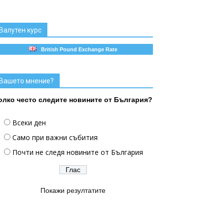
Валутен курс
British Pound Exchange Rate
Вашето мнение?
олко често следите новините от България?
Всеки ден
Само при важни събития
Почти не следя новините от България
Покажи резултатите