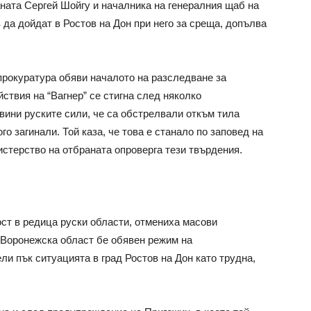
ната Сергей Шойгу и началника на генералния щаб на
да дойдат в Ростов на Дон при него за среща, допълва
 прокуратура обяви началото на разследване за
йствия на “Вагнер” се стигна след няколко
вини руските сили, че са обстрелвали откъм тила
го загинали. Той каза, че това е станало по заповед на
истерство на отбраната опроверга тези твърдения.
ост в редица руски области, отмениха масови
 Воронежска област бе обявен режим на
и пък ситуацията в град Ростов на Дон като трудна,