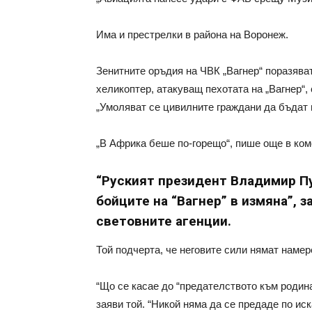
Има и престрелки в района на Воронеж.
Зенитните оръдия на ЧВК „Вагнер“ поразява
хеликоптер, атакуващ пехотата на „Вагнер“, 
„Умоляват се цивилните граждани да бъдат 
„В Африка беше по-горещо“, пише още в ком
“Руският президент Владимир П
бойците на “Вагнер” в измяна”, 
световните агенции.
Той подчерта, че неговите сили нямат намер
“Що се касае до “предателството към родина
заяви той. “Никой няма да се предаде по ис