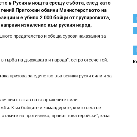
ето в Русия в нощта срещу събота, след като
Евгений Пригожин обвини Министерството на
зиции и е убило 2 000 бойци от групировката,
направи изявление към руския народ.
ешното предателство и обеща сурови наказания за
 в гърба на държавата и народа”, остро отсече той.
К
ака призова за единство във всички руски сили и за
личния състав на въоръжените сили,
жби. Към бойците и командирите, които сега се
атаките на противника, правят това геройски”, каза