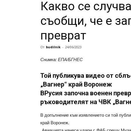
Какво се случв
съобщи, че е з
преврат
От
budilnik
-
24/06/2023
Снимка: ЕПА/БГНЕС
Той публикува видео от сбл
„Вагнер“ край Воронеж
ВРусия започна военен превр
ръководителят на ЧВК „Вагн
В допълнение към изявлението си той публи
край Воронеж.
„Авиацията нанесе удари с ФАБ срещу Музик