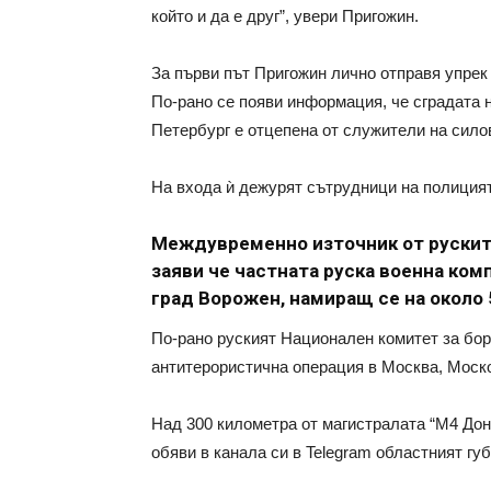
който и да е друг”, увери Пригожин.
За първи път Пригожин лично отправя упрек
По-рано се появи информация, че сградата н
Петербург е отцепена от служители на сило
На входа ѝ дежурят сътрудници на полицият
Meждувременно източник от руските
заяви че частната руска военна ком
град Ворожен, намиращ се на около 
По-рано руският Национален комитет за бо
антитерористична операция в Москва, Моск
Над 300 километра от магистралата “М4 Дон
обяви в канала си в Telegram областният г