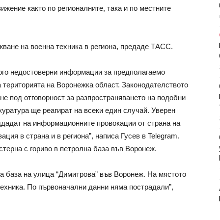
ижение както по регионалните, така и по местните
жване на военна техника в региона, предаде ТАСС.
ного недостоверни информации за предполагаемо
а територията на Воронежка област. Законодателството
е под отговорност за разпространяването на подобни
уратура ще реагират на всеки един случай. Уверен
ддадат на информационните провокации от страна на
ация в страна и в региона”, написа Гусев в Telegram.
стерна с гориво в петролна база във Воронеж.
на база на улица “Димитрова” във Воронеж. На мястото
техника. По първоначални данни няма пострадали”,