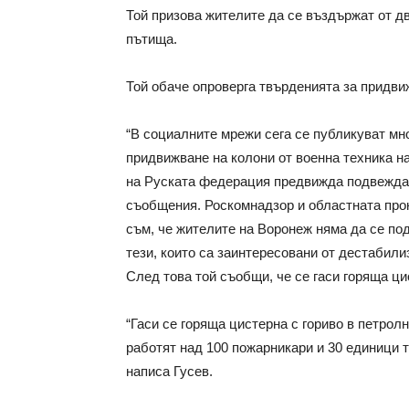
Той призова жителите да се въздържат от дв
пътища.
Той обаче опроверга твърденията за придви
“В социалните мрежи сега се публикуват м
придвижване на колони от военна техника н
на Руската федерация предвижда подвеждан
съобщения. Роскомнадзор и областната прок
съм, че жителите на Воронеж няма да се по
тези, които са заинтересовани от дестабилиз
След това той съобщи, че се гаси горяща ци
“Гаси се горяща цистерна с гориво в петрол
работят над 100 пожарникари и 30 единици 
написа Гусев.