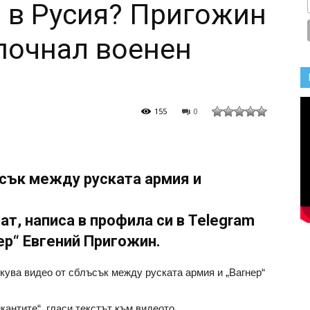
а в Русия? Пригожин
апочнал военен
155
0
ъсък между руската армия и
ат, написа в профила си в Telegram
ер“ Евгений Пригожин.
кува видео от сблъсък между руската армия и „Вагнер“
антите“, гласи текстът към видеото.