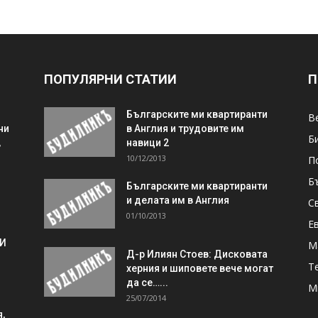
ПОПУЛЯРНИ СТАТИИ
П
Българските ми квартиранти
В
ни
в Англия и трудовите им
Б
,
навици 2
10/12/2013
П
Б
Българските ми квартиранти
и делата им в Англия
С
01/10/2013
Е
 И
М
Д-р Илиян Стоев: Дисковата
Т
херния и шиповете вече могат
да се…...
М
25/07/2014
,