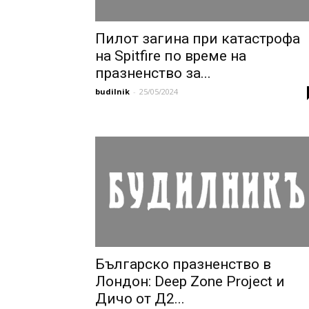
Пилот загина при катастрофа
на Spitfire по време на
празненство за...
budilnik
-
25/05/2024
Българско празненство в
Лондон: Deep Zone Project и
Дичо от Д2...