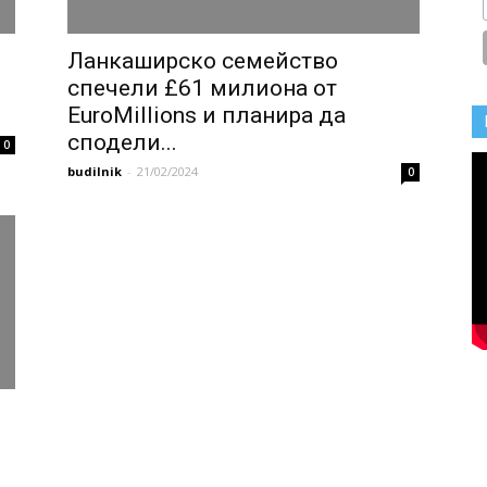
Ланкаширско семейство
спечели £61 милиона от
EuroMillions и планира да
сподели...
0
budilnik
-
21/02/2024
0