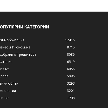
ОПУЛЯРНИ КАТЕГОРИИ
еликобритания
12415
изнес и Икономика
8715
одбрани от редактора
8086
ългария
6519
ветът
6056
вропа
5986
алки обяви
3293
ехнологии
3201
нение
1748