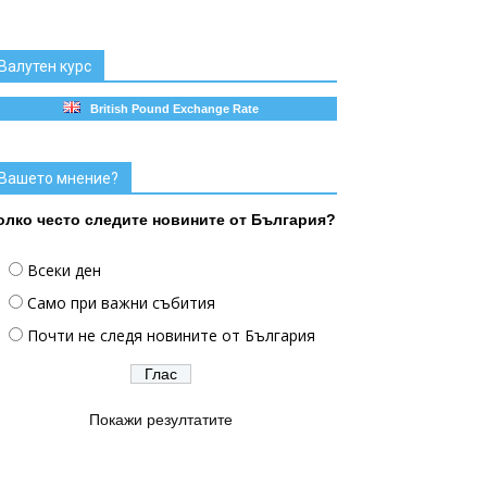
Валутен курс
British Pound Exchange Rate
Вашето мнение?
олко често следите новините от България?
Всеки ден
Само при важни събития
Почти не следя новините от България
Покажи резултатите