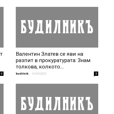
т
Валентин Златев се яви на
разпит в прокуратурата: Знам
толкова, колкото...
budilnik
-
31/05/2023
0
0