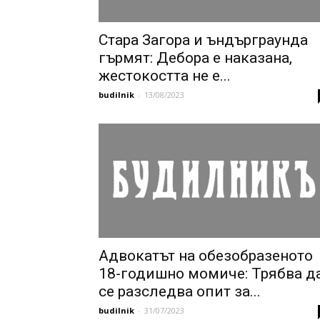
Стара Загора и ъндърграунда
гърмят: Дебора е наказана,
жестокостта не е...
budilnik
-
13/08/2023
Адвокатът на обезобразеното
18-годишно момиче: Трябва д
се разследва опит за...
budilnik
-
31/07/2023