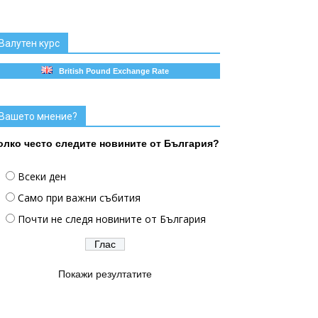
Валутен курс
British Pound Exchange Rate
Вашето мнение?
олко често следите новините от България?
Всеки ден
Само при важни събития
Почти не следя новините от България
Покажи резултатите