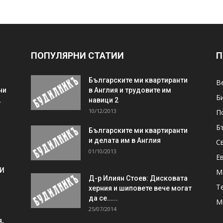
ПОПУЛЯРНИ СТАТИИ
П
Българските ми квартиранти
В
ни
в Англия и трудовите им
Б
,
навици 2
10/12/2013
П
Б
Българските ми квартиранти
и делата им в Англия
С
01/10/2013
Е
 И
М
Д-р Илиян Стоев: Дисковата
Т
херния и шиповете вече могат
да се…...
М
25/07/2014
,