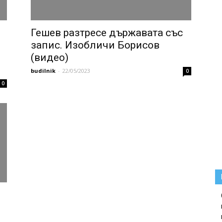
Гешев разтресе държавата със
запис. Изобличи Борисов
(видео)
budilnik
-
22/05/2023
0
0