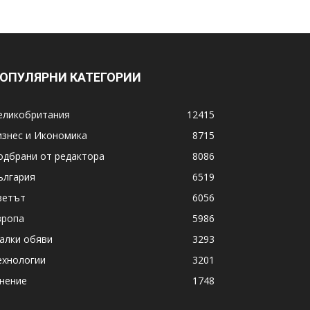
ОПУЛЯРНИ КАТЕГОРИИ
еликобритания
12415
изнес и Икономика
8715
одбрани от редактора
8086
ългария
6519
ветът
6056
вропа
5986
алки обяви
3293
ехнологии
3201
нение
1748