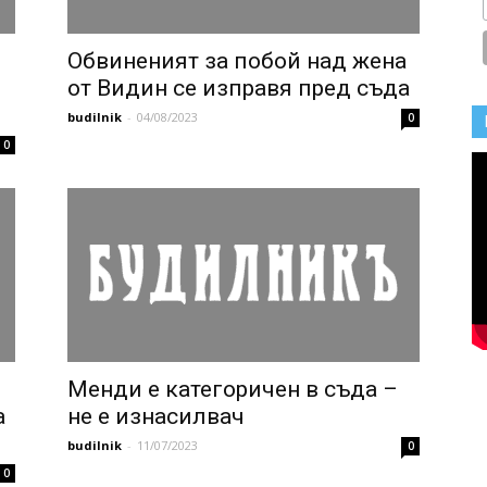
Oбвиненият за побой над жена
от Видин се изправя пред съда
budilnik
-
04/08/2023
0
0
Менди е категоричен в съда –
а
не е изнасилвач
budilnik
-
11/07/2023
0
0