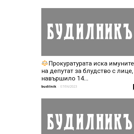
Прокуратурата иска имуните
на депутат за блудство с лице,
навършило 14...
budilnik
-
07/06/2023