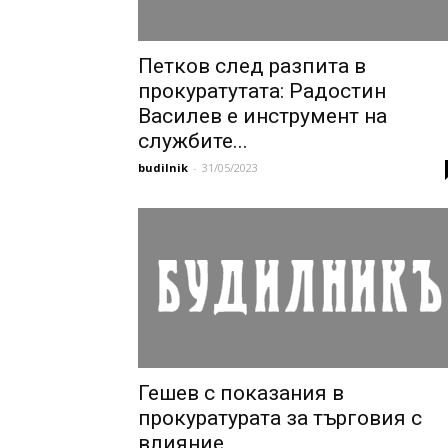
Петков след разпита в
прокуратутата: Радостин
Василев е инструмент на
службите...
budilnik
-
31/05/2023
Гешев с показания в
прокуратурата за търговия с
влияние