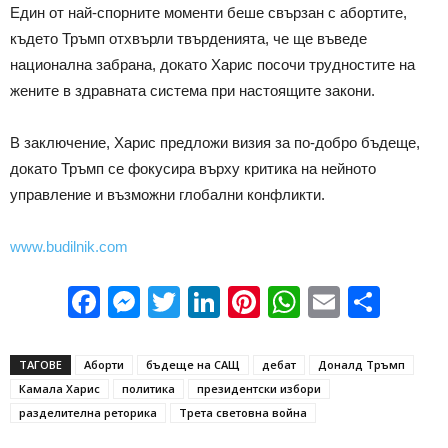
Един от най-спорните моменти беше свързан с абортите,
където Тръмп отхвърли твърденията, че ще въведе
национална забрана, докато Харис посочи трудностите на
жените в здравната система при настоящите закони.
В заключение, Харис предложи визия за по-добро бъдеще,
докато Тръмп се фокусира върху критика на нейното
управление и възможни глобални конфликти.
www.budilnik.com
Facebook
Messenger
Twitter
LinkedIn
Pinterest
WhatsApp
Email
Sha
ТАГОВЕ
Аборти
бъдеще на САЩ
дебат
Доналд Тръмп
Камала Харис
политика
президентски избори
разделителна реторика
Трета световна война