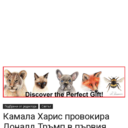
Подбрани от редактора
Светът
Камала Харис провокира
Доналд Тръмп в първия