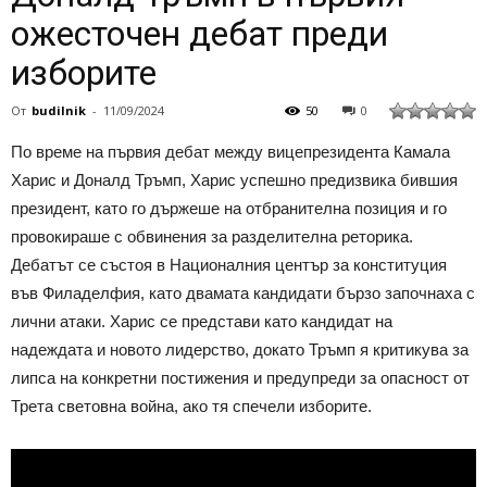
ожесточен дебат преди
изборите
От
budilnik
-
11/09/2024
50
0
По време на първия дебат между вицепрезидента Камала
Харис и Доналд Тръмп, Харис успешно предизвика бившия
президент, като го държеше на отбранителна позиция и го
провокираше с обвинения за разделителна реторика.
Дебатът се състоя в Националния център за конституция
във Филаделфия, като двамата кандидати бързо започнаха с
лични атаки. Харис се представи като кандидат на
надеждата и новото лидерство, докато Тръмп я критикува за
липса на конкретни постижения и предупреди за опасност от
Трета световна война, ако тя спечели изборите.