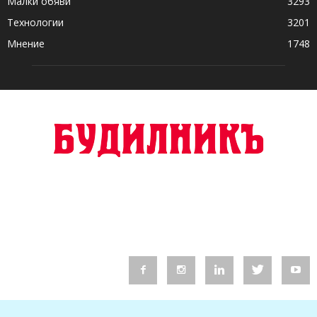
Малки обяви
3293
Технологии
3201
Мнение
1748