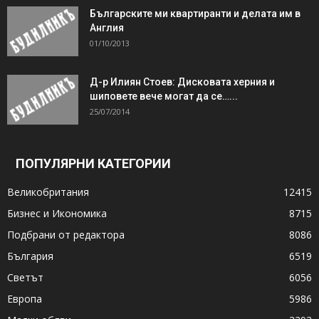
Българските ми квартиранти и делата им в
Англия
01/10/2013
Д-р Илиян Стоев: Дисковата херния и
шиповете вече могат да се…...
25/07/2014
ПОПУЛЯРНИ КАТЕГОРИИ
Великобритания
12415
Бизнес и Икономика
8715
Подбрани от редактора
8086
България
6519
Светът
6056
Европа
5986