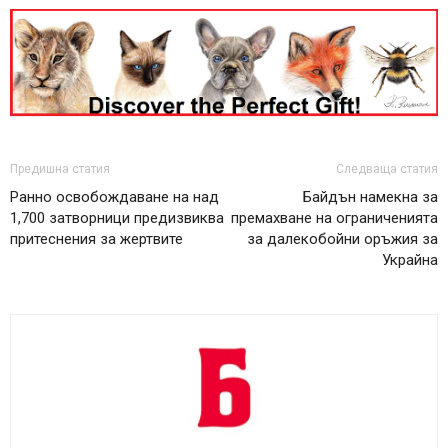
Предишна статия
Следваща статия
Ранно освобождаване на над
Байдън намекна за
1,700 затворници предизвиква
премахване на ограниченията
притеснения за жертвите
за далекобойни оръжия за
Украйна