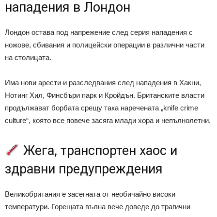
нападения в Лондон
Лондон остава под напрежение след серия нападения с
ножове, сбивания и полицейски операции в различни части
на столицата.
Има нови арести и разследвания след нападения в Хакни,
Нотинг Хил, Финсбъри парк и Кройдън. Британските власти
продължават борбата срещу така наречената „knife crime
culture“, която все повече засяга млади хора и непълнолетни.
Жега, транспортен хаос и
здравни предупреждения
Великобритания е засегната от необичайно високи
температури. Горещата вълна вече доведе до трагични