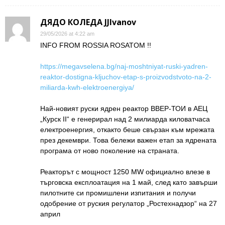
ДЯДО КОЛЕДА JJIvanov
29/05/2026 at 4:22 am
INFO FROM ROSSIA ROSATOM !!
https://megavselena.bg/naj-moshtniyat-ruski-yadren-
reaktor-dostigna-kljuchov-etap-s-proizvodstvoto-na-2-
miliarda-kwh-elektroenergiya/
Най-новият руски ядрен реактор ВВЕР-ТОИ в АЕЦ
„Курск II“ е генерирал над 2 милиарда киловатчаса
електроенергия, откакто беше свързан към мрежата
през декември. Това бележи важен етап за ядрената
програма от ново поколение на страната.
Реакторът с мощност 1250 MW официално влезе в
търговска експлоатация на 1 май, след като завърши
пилотните си промишлени изпитания и получи
одобрение от руския регулатор „Ростехнадзор“ на 27
април