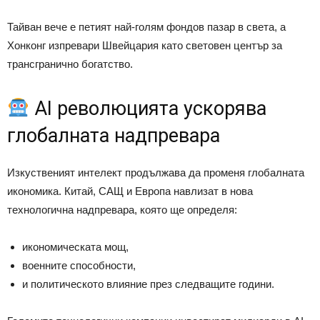
Тайван вече е петият най-голям фондов пазар в света, а
Хонконг изпревари Швейцария като световен център за
трансгранично богатство.
AI революцията ускорява
глобалната надпревара
Изкуственият интелект продължава да променя глобалната
икономика. Китай, САЩ и Европа навлизат в нова
технологична надпревара, която ще определя:
икономическата мощ,
военните способности,
и политическото влияние през следващите години.