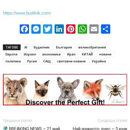
https://www.budilnik.com/
Facebook
Messenger
Twitter
LinkedIn
Pinterest
WhatsApp
Email
Sha
ТАГОВЕ
AI
Будилник
България
великобритания
Европа
Израел
икономика
Иран
КИТАЙ
новини
политика
Русия
САЩ
световни новини
Украйна
Предишна статия
Следваща статия
BREAKING NEWS – 21 май
Най-важното днес – 3 юни