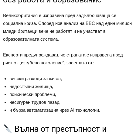
Великобритания е изправена пред задълбочаваща се
социална криза. Според нов анализ на BBC над един милион
млади британци вече не работят и не участват в
образователната система.
Експерти предупреждават, че страната е изправена пред
риск от „изгубено поколение“, засегнато от:
високи разходи за живот,
недостъпни жилища,
психически проблеми,
несигурен трудов пазар,
и бърза автоматизация чрез AI технологии.
Вълна от престъпност и