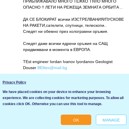
ПРИБЛИЖАВАЛО МНОГО ТЕЖКО ТЯЛО МНОГО
ОПАСНО !! ЛЕТИ НА РЕЖЕЩА ЗЕМНАТА ОРБИТА ..
ДА СЕ БЛОКИРАТ всички ИЗСТРЕЛВАНИЯ/ПУСКОВЕ
НА РАКЕТИ,сателити, спутници, телескопи..
Следят ни обемно през холограмни оръжия.
Следят даже всички ядрени оръжия на САЩ
придвижвани в момента в ЕВРОПА.
TEst engineer Iordan Ivanov Iyordanov Geologist
Douser
BElitex@mail.bg
Влез за да коментираш
Privacy Policy
ДЯДО КОЛЕДА JJIvanov
We have placed cookies on your device to enhance your browsing
experience. We are collecting cookies for marketing purposes. To allow all
02/06/2026 at 12:26 pm
Ние използваме бисквитки за да подобрим услугите си. Ако
cookies click OK. Otherwise you can use this tool to manage.
A LOT OF INFO FROM SOFIA BUlgaria from last
продължите да посещавате този сайт, ние приемаме, че се
HOURS !!
съгласявате с използването им.
OK
MANAGE
Ok
СНИМКИ И ВИДЕО ДЪЖД В СОФИЯ !!