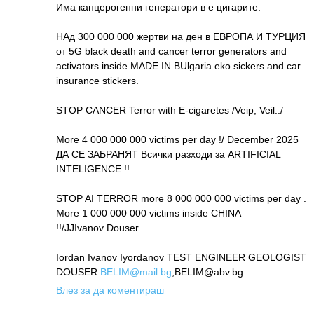
Има канцерогенни генератори в е цигарите.
НАд 300 000 000 жертви на ден в ЕВРОПА И ТУРЦИЯ
от 5G black death and cancer terror generators and
activators inside MADE IN BUlgaria eko sickers and car
insurance stickers.
STOP CANCER Terror with E-cigaretes /Veip, Veil../
More 4 000 000 000 victims per day !/ December 2025
ДА СЕ ЗАБРАНЯТ Всички разходи за ARTIFICIAL
INTELIGENCE !!
STOP AI TERROR more 8 000 000 000 victims per day .
More 1 000 000 000 victims inside CHINA
!!/JJIvanov Douser
Iordan Ivanov Iyordanov TEST ENGINEER GEOLOGIST
DOUSER
BELIM@mail.bg
,BELIM@abv.bg
Влез за да коментираш