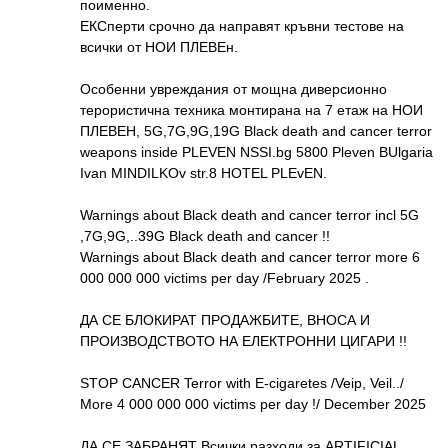
поименно.
ЕКСперти срочно да направят кръвни тестове на
всички от НОИ ПЛЕВЕн.
Особенни увреждания от мощна диверсионно
терористична техника монтирана на 7 етаж на НОИ
ПЛЕВЕН, 5G,7G,9G,19G Black death and cancer terror
weapons inside PLEVEN NSSI.bg 5800 Pleven BUlgaria
Ivan MINDILKOv str.8 HOTEL PLEvEN.
Warnings about Black death and cancer terror incl 5G
,7G,9G,..39G Black death and cancer !!
Warnings about Black death and cancer terror more 6
000 000 000 victims per day /February 2025 .
ДА СЕ БЛОКИРАТ ПРОДАЖБИТЕ, ВНОСА И
ПРОИЗВОДСТВОТО НА ЕЛЕКТРОННИ ЦИГАРИ !!
STOP CANCER Terror with E-cigaretes /Veip, Veil../
More 4 000 000 000 victims per day !/ December 2025
ДА СЕ ЗАБРАНЯТ Всички разходи за ARTIFICIAL