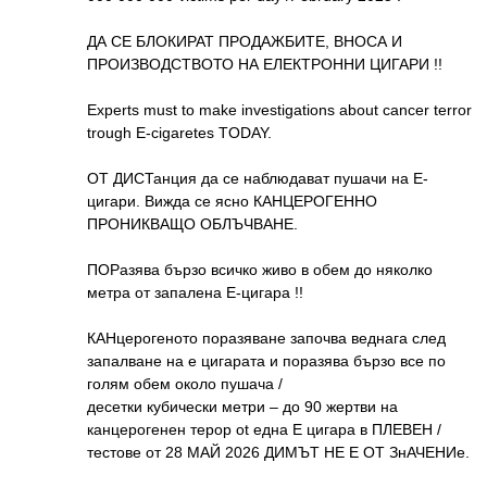
ДА СЕ БЛОКИРАТ ПРОДАЖБИТЕ, ВНОСА И
ПРОИЗВОДСТВОТО НА ЕЛЕКТРОННИ ЦИГАРИ !!
Experts must to make investigations about cancer terror
trough E-cigaretes TODAY.
ОТ ДИСТанция да се наблюдават пушачи на Е-
цигари. Вижда се ясно КАНЦЕРОГЕННО
ПРОНИКВАЩО ОБЛЪЧВАНЕ.
ПОРазява бързо всичко живо в обем до няколко
метра от запалена Е-цигара !!
КАНцерогеното поразяване започва веднага след
запалване на е цигарата и поразява бързо все по
голям обем около пушача /
десетки кубически метри – до 90 жертви на
канцерогенен терор ot една Е цигара в ПЛЕВЕН /
тестове от 28 МАЙ 2026 ДИМЪТ НЕ Е ОТ ЗнАЧЕНИe.