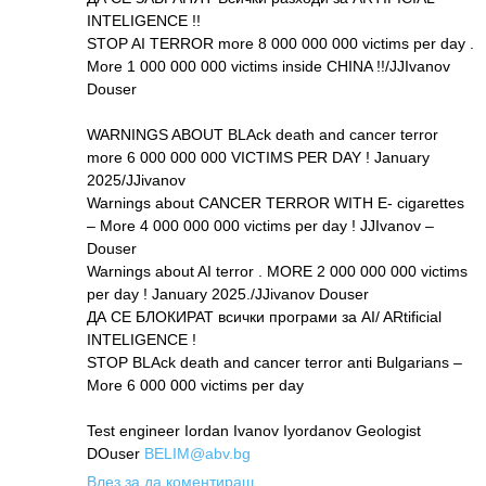
INTELIGENCE !!
STOP AI TERROR more 8 000 000 000 victims per day .
More 1 000 000 000 victims inside CHINA !!/JJIvanov
Douser
WARNINGS ABOUT BLAck death and cancer terror
more 6 000 000 000 VICTIMS PER DAY ! January
2025/JJivanov
Warnings about CANCER TERROR WITH E- cigarettes
– More 4 000 000 000 victims per day ! JJIvanov –
Douser
Warnings about AI terror . MORE 2 000 000 000 victims
per day ! January 2025./JJivanov Douser
ДА СЕ БЛОКИРАТ всички програми за AI/ ARtificial
INTELIGENCE !
STOP BLAck death and cancer terror anti Bulgarians –
More 6 000 000 victims per day
Test engineer Iordan Ivanov Iyordanov Geologist
DOuser
BELIM@abv.bg
Влез за да коментираш