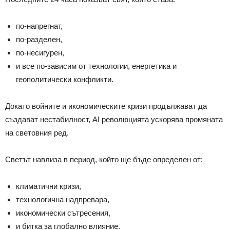
по-напрегнат,
по-разделен,
по-несигурен,
и все по-зависим от технологии, енергетика и
геополитически конфликти.
Докато войните и икономическите кризи продължават да
създават нестабилност, AI революцията ускорява промяната
на световния ред.
Светът навлиза в период, който ще бъде определен от:
климатични кризи,
технологична надпревара,
икономически сътресения,
и битка за глобално влияние.