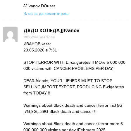
JJIvanov DOuser
Влез за да коментираш
ДЯДО КОЛЕДА JJIvanov
29/05/2026 at 4:37 am
ИВАНОВ каза:
29.05.2026 в 7:31
STOP TERROR WITH E -caigaretes !! MOre 5 000 000
000 victims with CANCER PROBLEMS PER DAY,.
DEAR friends, YOUR LIEdERS MUST TO STOP
SELLING,IMPORT,EXPORT, PRODUCING E-cigaretes
from TODAY !!
Warnings about Black death and cancer terror incl 5G
,7G,9G,..39G Black death and cancer !!
Warnings about Black death and cancer terror more 6
000 000 000 victims per day /February 2025 .