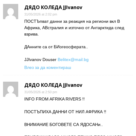
ДЯДО КОЛЕДА JJIvanov
31/05/2026 at 2:02 pm
ПОСТЪпват данни за реакция на региони вкл В
Африка, АВстралия и източно от Антарктида след
взрива.
ДАнните са от БИогеосферата..
JJIvanov Douser
Belitex@mail.bg
Влез за да коментираш
ДЯДО КОЛЕДА JJIvanov
31/05/2026 at 2:50 pm
INFO FROM AFRIKA RIVERS !!
ПОСТЪПИХА ДАННИ ОТ НИЛ АФРИКА !!
ВНИМАНИЕ БОГОВЕТЕ СА ЯДОСАНи..