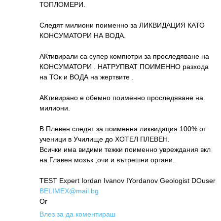
ТОПЛОМЕРИ.
Следят милиони поименно за ЛИКВИДАЦИЯ КАТО
КОНСУМАТОРИ НА ВОДА.
АКтивирали са супер компютри за проследяване на
КОНСУМАТОРИ . НАТРУПВАТ ПОИМЕННО разхода
на ТОк и ВОДА на жертвите .
АКтивирано е обемно поименно проследяване на
милиони.
В Плевен следят за поименна ликвидация 100% от
ученици в Училище до ХОТЕЛ ПЛЕВЕН.
Всички има видими тежки поименно увреждания вкл
на Главен мозък ,очи и вътрешни органи.
TEST Expert Iordan Ivanov IYordanov Geologist DOuser
BELIMEX@mail.bg
Ог
Влез за да коментираш