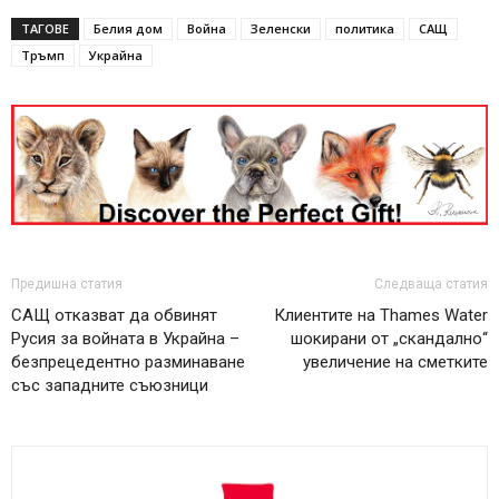
ТАГОВЕ
Белия дом
Война
Зеленски
политика
САЩ
Тръмп
Украйна
Предишна статия
Следваща статия
САЩ отказват да обвинят
Клиентите на Thames Water
Русия за войната в Украйна –
шокирани от „скандално“
безпрецедентно разминаване
увеличение на сметките
със западните съюзници