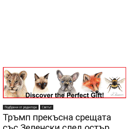
Подбрани от редактора
Светът
Тръмп прекъсна срещата
със Зеленски след остър