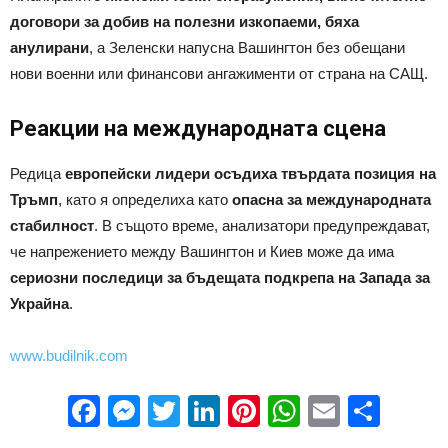
договори за добив на полезни изкопаеми, бяха
анулирани
, а Зеленски напусна Вашингтон без обещани
нови военни или финансови ангажименти от страна на САЩ.
Реакции на международната сцена
Редица
европейски лидери осъдиха твърдата позиция на
Тръмп
, като я определиха като
опасна за международната
стабилност
. В същото време, анализатори предупреждават,
че напрежението между Вашингтон и Киев може да има
сериозни последици за бъдещата подкрепа на Запада за
Украйна
.
www.budilnik.com
Facebook
Messenger
Twitter
LinkedIn
Pinterest
WhatsApp
Email
Sha