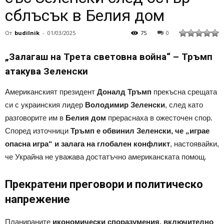
сблъсък в Белия дом
От
budilnik
-
01/03/2025
75
0
„Залагаш на Трета световна война“ – Тръмп
атакува Зеленски
Американският президент
Доналд Тръмп
прекъсна срещата
си с украинския лидер
Володимир Зеленски
, след като
разговорите им в
Белия дом
прераснаха в ожесточен спор.
Според източници
Тръмп е обвинил Зеленски, че „играе
опасна игра“ и залага на глобален конфликт
, настоявайки,
че Украйна не уважава достатъчно американската помощ.
Прекратени преговори и политическо
напрежение
Планираните
икономически споразумения, включително