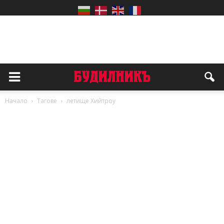
Начало
Тагове
летище Хийтроу