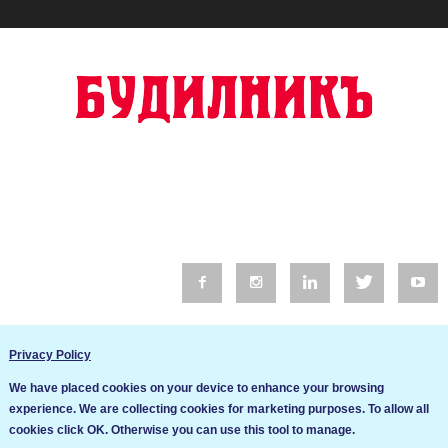
© 2016 Будилник. Всички права запазени.
Privacy Policy
Уебсайт изработка от Go Live UK
We have placed cookies on your device to enhance your browsing
Общи условия
experience. We are collecting cookies for marketing purposes. To allow all
Ние използваме бисквитки за да подобрим услугите си. Ако
cookies click OK. Otherwise you can use this tool to manage.
продължите да посещавате този сайт, ние приемаме, че се