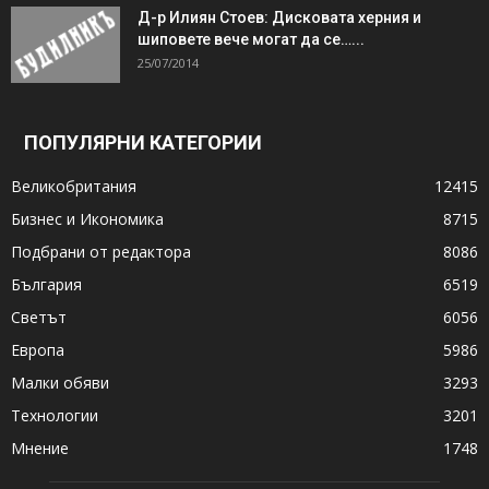
Д-р Илиян Стоев: Дисковата херния и
шиповете вече могат да се…...
25/07/2014
ПОПУЛЯРНИ КАТЕГОРИИ
Великобритания
12415
Бизнес и Икономика
8715
Подбрани от редактора
8086
България
6519
Светът
6056
Европа
5986
Малки обяви
3293
Технологии
3201
Мнение
1748