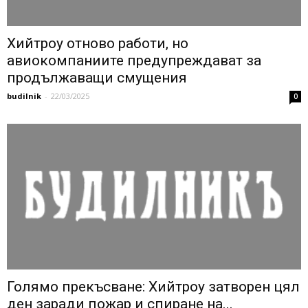
Хийтроу отново работи, но
авиокомпаниите предупреждават за
продължаващи смущения
budilnik
-
22/03/2025
0
Голямо прекъсване: Хийтроу затворен цял
ден заради пожар и спиране на...