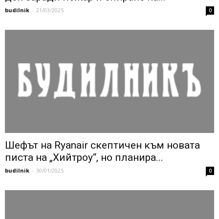
budilnik
-
21/03/2025
0
Шефът на Ryanair скептичен към новата
писта на „Хийтроу“, но планира...
budilnik
-
30/01/2025
0