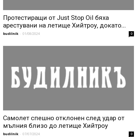
Протестиращи от Just Stop Oil бяха
арестувани на летище Хийтроу, докато...
budilnik
-
01/08/2024
0
Самолет спешно отклонен след удар от
мълния близо до летище Хийтроу
budilnik
-
07/07/2024
0