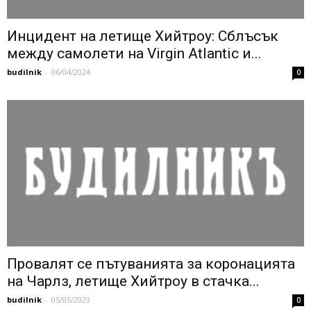
Инцидент на летище Хийтроу: Сблъсък
между самолети на Virgin Atlantic и...
budilnik
-
06/04/2024
0
Провалят се пътуванията за коронацията
на Чарлз, летище Хийтроу в стачка...
budilnik
-
05/05/2023
0