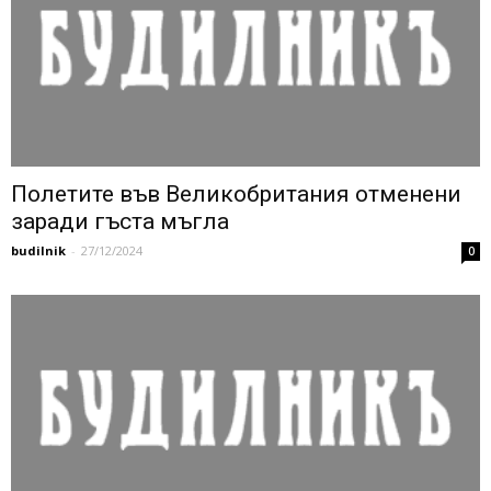
Полетите във Великобритания отменени
заради гъста мъгла
budilnik
-
27/12/2024
0