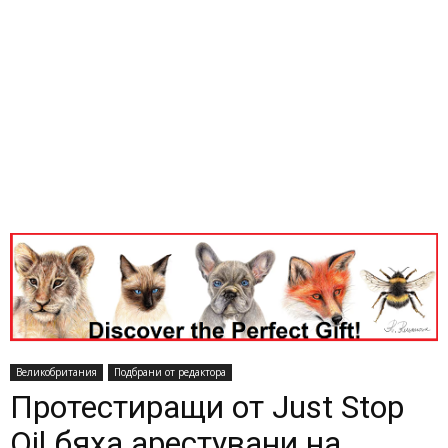
Великобритания
Подбрани от редактора
Протестиращи от Just Stop
Oil бяха арестувани на