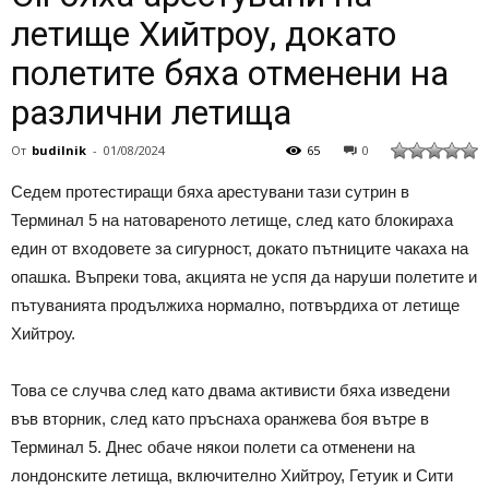
летище Хийтроу, докато
полетите бяха отменени на
различни летища
От
budilnik
-
01/08/2024
65
0
Седем протестиращи бяха арестувани тази сутрин в
Терминал 5 на натовареното летище, след като блокираха
един от входовете за сигурност, докато пътниците чакаха на
опашка. Въпреки това, акцията не успя да наруши полетите и
пътуванията продължиха нормално, потвърдиха от летище
Хийтроу.
Това се случва след като двама активисти бяха изведени
във вторник, след като пръснаха оранжева боя вътре в
Терминал 5. Днес обаче някои полети са отменени на
лондонските летища, включително Хийтроу, Гетуик и Сити