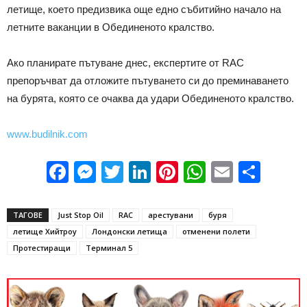
летище, което предизвика още едно събитийно начало на
летните ваканции в Обединеното кралство.
Ако планирате пътуване днес, експертите от RAC
препоръчват да отложите пътуването си до преминаването
на бурята, която се очаква да удари Обединеното кралство.
www.budilnik.com
Facebook
Messenger
Twitter
LinkedIn
Pinterest
WhatsApp
Email
Sha
ТАГОВЕ
Just Stop Oil
RAC
арестувани
буря
летище Хийтроу
Лондонски летища
отменени полети
Протестиращи
Терминал 5