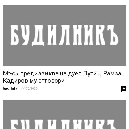
Мъск предизвиква на дуел Путин, Рамзан
Кадиров му отговори
budilnik
-
14/03/2022
0