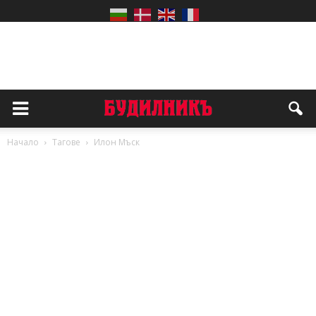
Начало
Тагове
Илон Мъск