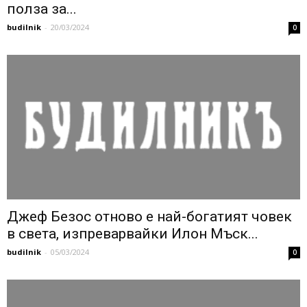
полза за...
budilnik
-
20/03/2024
0
Джеф Безос отново е най-богатият човек
в света, изпреварвайки Илон Мъск...
budilnik
-
05/03/2024
0