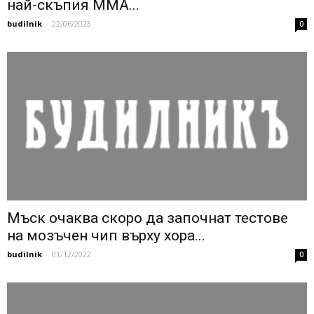
най-скъпия ММА...
budilnik
-
22/06/2023
0
Мъск очаква скоро да започнат тестове
на мозъчен чип върху хора...
budilnik
-
01/12/2022
0