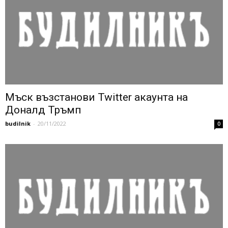
Мъск възстанови Twitter акаунта на
Доналд Тръмп
budilnik
-
20/11/2022
0