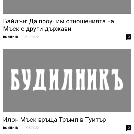
Байдън: Да проучим отношенията на
Мъск с други държави
budilnik
-
10/11/2022
0
Илон Мъск връща Тръмп в Туитър
budilnik
-
11/05/2022
0