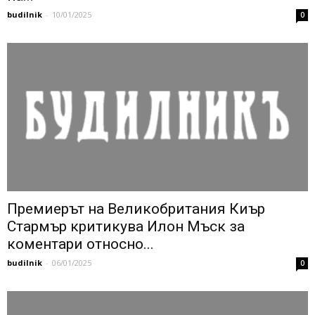
budilnik
-
10/01/2025
0
Премиерът на Великобритания Киър
Стармър критикува Илон Мъск за
коментари относно...
budilnik
-
06/01/2025
0