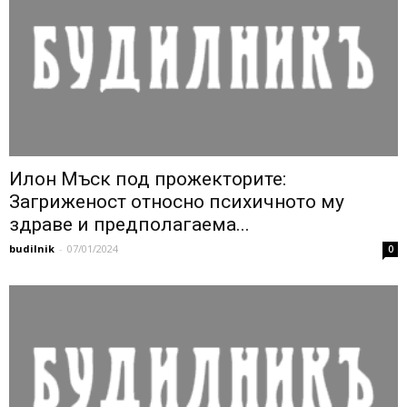
Илон Мъск под прожекторите:
Загриженост относно психичното му
здраве и предполагаема...
budilnik
-
07/01/2024
0