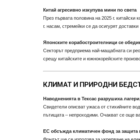
Китай агресивно изкупува мини по света
През първата половина на 2025 г. китайски 
г. насам, стремейки се да осигурят доставки
Японските корабостроителници се обедин
Секторът предприема най-мащабната си реор
срещу китайските и южнокорейските произв
КЛИМАТ И ПРИРОДНИ БЕДС
Наводненията в Тексас разрушиха лагери
Свидетели описват ужаса от стихийните води
пътищата – непроходими. Очакват се още в
ЕС обсъжда климатичен фонд за защита 
Фондът ще се използва за укрепване на еле