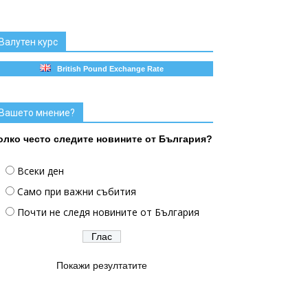
Валутен курс
British Pound Exchange Rate
Вашето мнение?
олко често следите новините от България?
Всеки ден
Само при важни събития
Почти не следя новините от България
Покажи резултатите