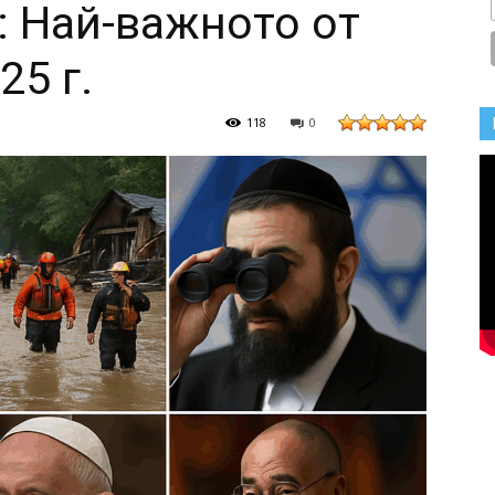
: Най-важното от
25 г.
118
0