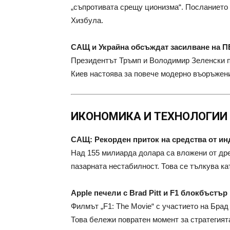
„съпротивата срещу ционизма“. Посланието 
Хизбула.
САЩ и Украйна обсъждат засилване на П
Президентът Тръмп и Володимир Зеленски п
Киев настоява за повече модерно въоръжен
ИКОНОМИКА И ТЕХНОЛОГИИ
САЩ: Рекорден приток на средства от и
Над 155 милиарда долара са вложени от дре
пазарната нестабилност. Това се тълкува като
Apple печели с Brad Pitt и F1 блокбъстър
Филмът „F1: The Movie“ с участието на Брад
Това бележи повратен момент за стратегият