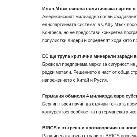
Илон Мъск основа политическа партия 
Американският милиардер обяви създаванет
еднопартийната система“ в САЩ. Мъск посо
Конгреса, но не предостави конкретна прогр
популистки лидери и определят хода като п
ЕС ще трупа критични минерали заради 
Брюксел предприема мерки за сигурност на 
редки метали. Решението е част от обща стр
напрежението с Китай и Русия.
Германия обмисля 4 милиарда евро субс
Берлин търси начин да съживи тежката про
конкурентоспособността на германската ико
BRICS с вътрешни противоречия на нови
Разширената група страни от BRICS провежд