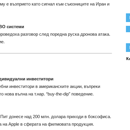
му е възприето като сигнал към съюзниците на Иран и
ВО системи
роведоха разговор след поредна руска дронова атака.
ие.
К
ндивидуални инвеститори
бни инвеститори в американските акции, въпреки
 нова вълна на т.нар. “buy-the-dip” поведение.
 Пит донесе над 200 млн. долара приходи в боксофиса.
а на Apple в сферата на филмовата продукция.