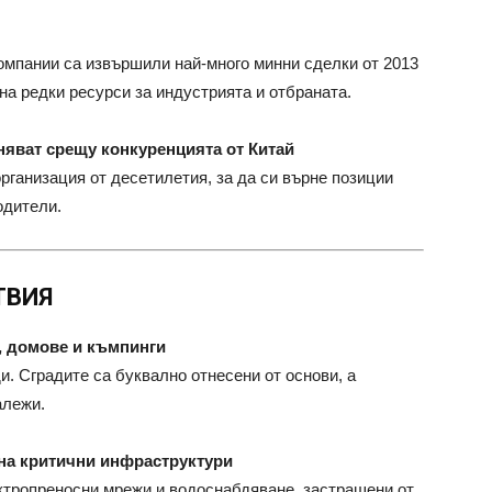
компании са извършили най-много минни сделки от 2013
 на редки ресурси за индустрията и отбраната.
яват срещу конкуренцията от Китай
ганизация от десетилетия, за да си върне позиции
одители.
ТВИЯ
, домове и къмпинги
. Сградите са буквално отнесени от основи, а
алежи.
на критични инфраструктури
ктропреносни мрежи и водоснабдяване, застрашени от