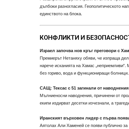
дълбоки разногласия. Геополитическото на
единството на блока.
КОНФЛИКТИ И БЕЗОПАСНОС
Израел започва нов кръг преговори с Хам
Премиерът Нетаняху обяви, че изпраща деле
нарече исканията на Хамас „неприемливи“. 
без гориво, вода и функциониращи болници.
САЩ: Тексас с 51 загинали от наводнения
Мълниеносни наводнения, причинени от про
екипи издирват десетки изчезнали, а трагед
Иранският върховен лидер с първа поява
Аятолах Али Хаменей се появи публично за 