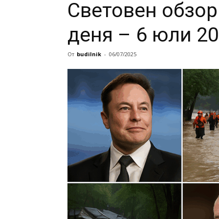
Световен обзор
деня – 6 юли 20
От
budilnik
-
06/07/2025