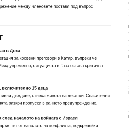
прежение между членовете поставя под въпрос
Т
ас в Доха
гация за косвени преговори в Катар, въпреки че
Междувременно, ситуацията в Газа остава критична –
, включително 15 деца
ливни дъждове, отнеха живота на десетки. Спасителни
ията разкри пропуски в ранното предупреждение.
 след началото на войната с Израел
пръв път от началото на конфликта, подкрепяйки