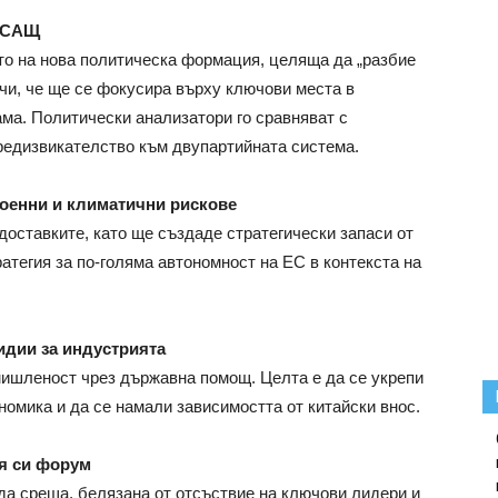
в САЩ
о на нова политическа формация, целяща да „разбие
чи, че ще се фокусира върху ключови места в
ама. Политически анализатори го сравняват с
редизвикателство към двупартийната система.
военни и климатични рискове
доставките, като ще създаде стратегически запаси от
атегия за по-голяма автономност на ЕС в контекста на
идии за индустрията
мишленост чрез държавна помощ. Целта е да се укрепи
номика и да се намали зависимостта от китайски внос.
я си форум
а среща, белязана от отсъствие на ключови лидери и