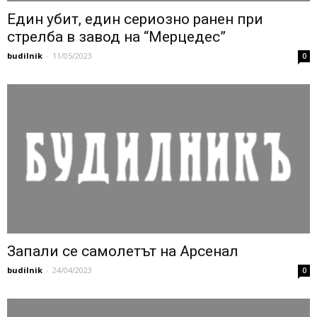
Един убит, един сериозно ранен при
стрелба в завод на “Мерцедес”
budilnik
-
11/05/2023
0
Запали се самолетът на Арсенал
budilnik
-
24/04/2023
0