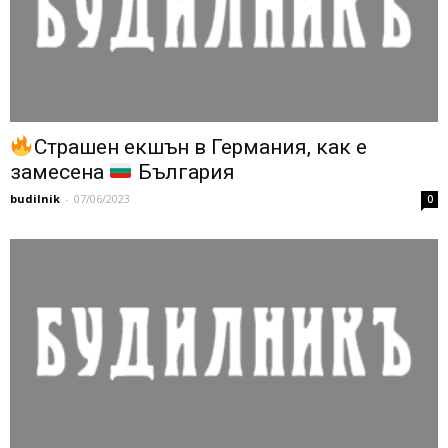
Страшен екшън в Германия, как е
замесена
България
budilnik
-
07/06/2023
0