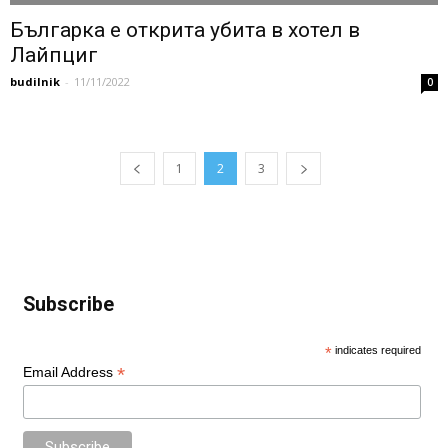
Българка е открита убита в хотел в
Лайпциг
budilnik
-
11/11/2022
0
1
2
3
Subscribe
*
indicates required
*
Email Address