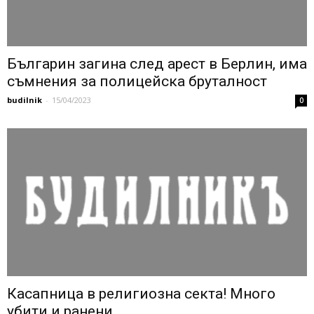
Българин загина след арест в Берлин, има
съмнения за полицейска бруталност
budilnik
-
15/04/2023
0
Касапница в религиозна секта! Много
убити и ранени