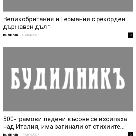
Великобритания и Германия с рекорден
държавен дълг
budilnik
-
01/08/2023
0
500-грамови ледени късове се изсипаха
над Италия, има загинали от стихиите...
budilnik
-
26/07/2023
0