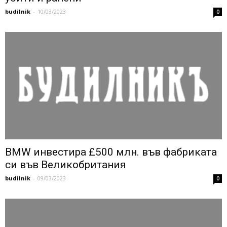
budilnik
-
10/03/2023
0
BMW инвестира £500 млн. във фабриката
си във Великобритания
budilnik
-
09/03/2023
0