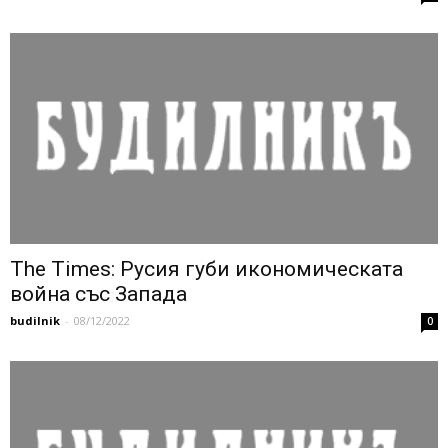
The Times: Русия губи икономическата
война със Запада
budilnik
-
08/12/2022
0