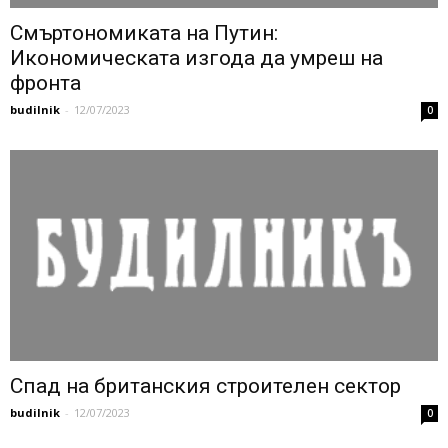
Смъртономиката на Путин:
Икономическата изгода да умреш на
фронта
budilnik
-
12/07/2023
0
Спад на британския строителен сектор
budilnik
-
12/07/2023
0