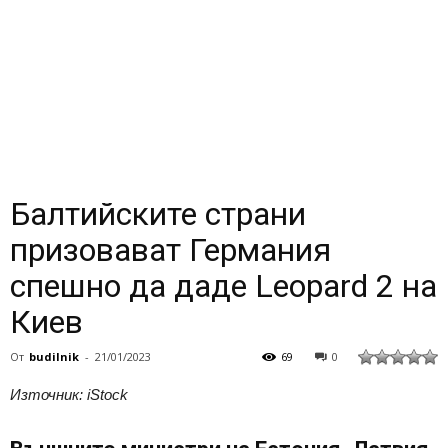
Балтийските страни
призовават Германия
спешно да даде Leopard 2 на
Киев
От
budilnik
-
21/01/2023
69
0
Източник: iStock