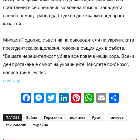
собствените си обещания за военна помощ. Западната
военна помощ трябва да бъде на две крачки пред врага –
каза той.
Михаил Подоляк, съветник на ръководителя на украинската
президентска канцелария, говори в същия дух в събота.
“Вашата нерешителност убива все повече наши хора. Всеки
ден протакане е смърт на украинците. Мислете по-бързо”,
написа той в Twitter.
news.bg
Facebook
Messenger
Twitter
LinkedIn
Pinterest
WhatsApp
Email
Sha
ТАГОВЕ
Война
Германия
политика
Русия
танкове
технологии
Украйна