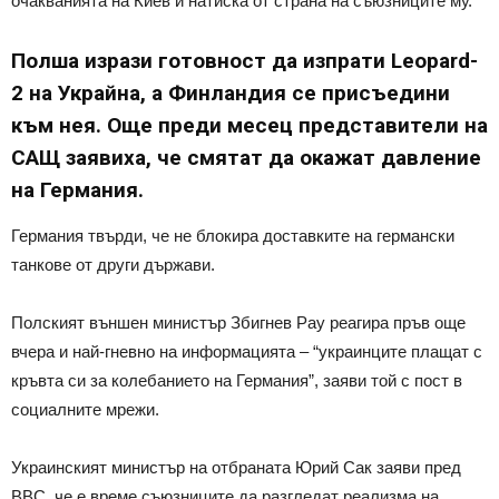
очакванията на Киев и натиска от страна на съюзниците му.
Полша изрази готовност да изпрати Leopard-
2 на Украйна, а Финландия се присъедини
към нея. Още преди месец представители на
САЩ заявиха, че смятат да окажат давление
на Германия.
Германия твърди, че не блокира доставките на германски
танкове от други държави.
Полският външен министър Збигнев Рау реагира пръв още
вчера и най-гневно на информацията – “украинците плащат с
кръвта си за колебанието на Германия”, заяви той с пост в
социалните мрежи.
Украинският министър на отбраната Юрий Сак заяви пред
BBC, че е време съюзниците да разгледат реализма на