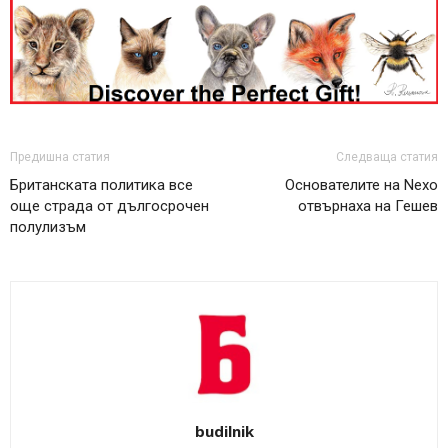
Предишна статия
Следваща статия
Британската политика все
Основателите на Nexo
още страда от дългосрочен
отвърнаха на Гешев
полулизъм
budilnik