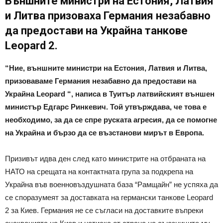
Външните министри на Естония, Латвия
и Литва призоваха Германия незабавно
да предостави на Украйна танкове
Leopard 2.
“Ние, външните министри на Естония, Латвия и Литва,
призоваваме Германия незабавно да предостави на
Украйна Leopard “, написа в Туитър латвийският външен
министър Едгарс Ринкевич. Той утвърждава, че това е
необходимо, за да се спре руската агресия, да се помогне
на Украйна и бързо да се възстанови мирът в Европа.
Призивът идва ден след като министрите на отбраната на
НАТО на срещата на контактната група за подкрепа на
Украйна във военновъздушната база “Рамщайн” не успяха да
се споразумеят за доставката на германски танкове Leopard
2 за Киев. Германия не се съгласи на доставките въпреки