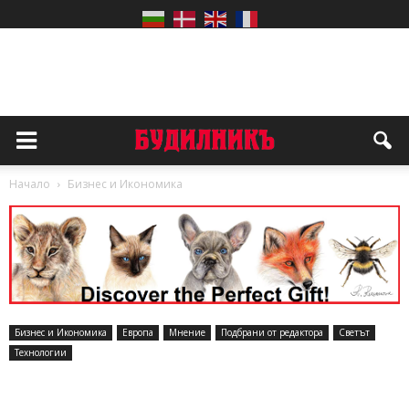
Начало
Бизнес и Икономика
Бизнес и Икономика
Европа
Мнение
Подбрани от редактора
Светът
Технологии