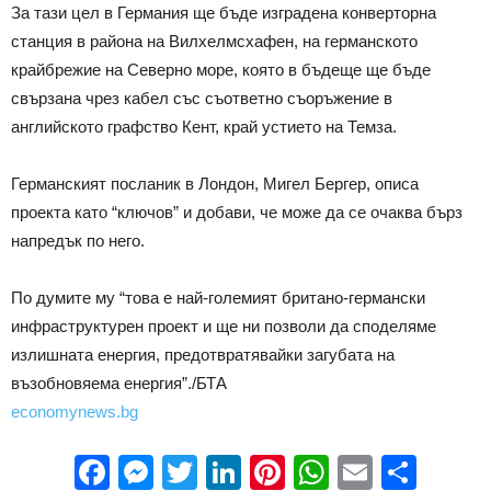
За тази цел в Германия ще бъде изградена конверторна
станция в района на Вилхелмсхафен, на германското
крайбрежие на Северно море, която в бъдеще ще бъде
свързана чрез кабел със съответно съоръжение в
английското графство Кент, край устието на Темза.
Германският посланик в Лондон, Мигел Бергер, описа
проекта като “ключов” и добави, че може да се очаква бърз
напредък по него.
По думите му “това е най-големият британо-германски
инфраструктурен проект и ще ни позволи да споделяме
излишната енергия, предотвратявайки загубата на
възобновяема енергия”./БТА
economynews.bg
Facebook
Messenger
Twitter
LinkedIn
Pinterest
WhatsApp
Email
Sha