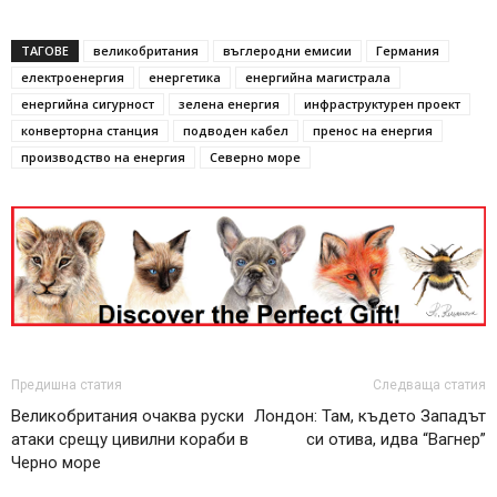
ТАГОВЕ
великобритания
въглеродни емисии
Германия
електроенергия
енергетика
енергийна магистрала
енергийна сигурност
зелена енергия
инфраструктурен проект
конверторна станция
подводен кабел
пренос на енергия
производство на енергия
Северно море
Предишна статия
Следваща статия
Великобритания очаква руски
Лондон: Там, където Западът
атаки срещу цивилни кораби в
си отива, идва “Вагнер”
Черно море