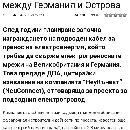
между Германия и Острова
От
budilnik
-
25/07/2023
108
0
След години планиране започна
изграждането на подводен кабел за
пренос на електроенергия, който
трябва да свърже електропреносните
мрежи на Великобритания и Германия.
Това предаде ДПА, цитирайки
изявление на компанията “НеуКънект”
(NeuConnect), отговаряща за проекта за
подводния електропровод.
Компанията съобщи, че тази седмица във Великобритания
са започнали строителни дейности по проекта, известен още
като “енергийна магистрала”, на стойност 2,8 милиарда евро