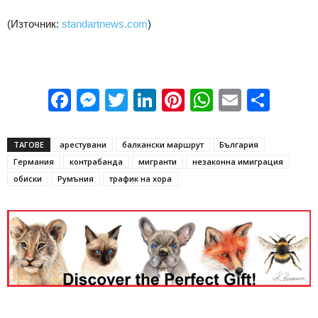
(Източник:
standartnews.com
)
Facebook
Messenger
Twitter
LinkedIn
Pinterest
WhatsApp
Email
Sha
ТАГОВЕ
арестувани
балкански маршрут
България
Германия
контрабанда
мигранти
незаконна имиграция
обиски
Румъния
трафик на хора