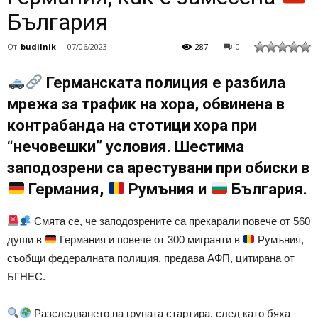
България
От
budilnik
-
07/06/2023
287
0
Германската полиция е разбила
мрежа за трафик на хора, обвинена в
контрабанда на стотици хора при
“нечовешки” условия. Шестима
заподозрени са арестувани при обиски в
Германия,
Румъния и
България.
Смята се, че заподозрените са прекарали повече от 560
души в
Германия и повече от 300 мигранти в
Румъния,
съобщи федералната полиция, предава АФП, цитирана от
БГНЕС.
Разследването на групата стартира, след като бяха