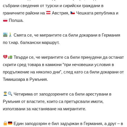
събрани сведения от турски и сирийски граждани в
граничните райони на
Австрия,
Чешката република и
Полша.
Смята се, че мигрантите са били докарани в Германия
по т.нар. балкански маршрут.
Твърди се, че мигрантите са били принудени да останат
скрити сред товара в камиони “при нечовешки условия в
продължение на няколко дни”, след като са били докарани от
Тимишоара в Румъния.
Четирима от заподозрените са били арестувани в
Румъния от властите, които са претърсвали имоти,
използвани за настаняване на мигрантите.
Един заподозрян е бил задържан в Германия, а друг – в