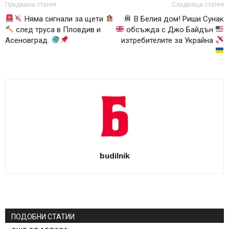
Предишна статия
Следваща статия
Няма сигнали за щети
В Белия дом! Риши Сунак
след труса в Пловдив и
обсъжда с Джо Байдън
Асеновград.
изтребителите за Украйна
budilnik
ПОДОБНИ СТАТИИ