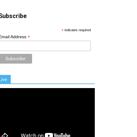
Subscribe
*
indicates required
*
Email Address
Live