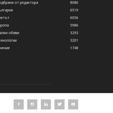
одбрани от редактора
8086
ългария
6519
ветът
6056
вропа
5986
алки обяви
3293
ехнологии
3201
нение
1748