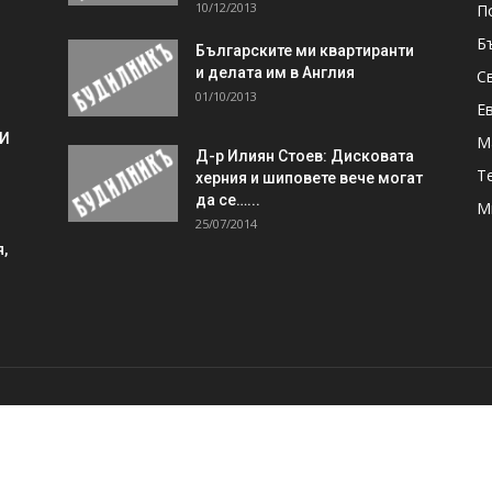
10/12/2013
П
Б
Българските ми квартиранти
и делата им в Англия
С
01/10/2013
Е
 И
М
Д-р Илиян Стоев: Дисковата
Т
херния и шиповете вече могат
да се…...
М
25/07/2014
,