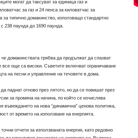
иците могат да таксуват за единица газ и
иловатчас за газ и 24 пенса за киловатчас за
ка за типично домакинство, използващо стандартно
 с 238 паунда до 1690 паунда.
 че домакинствата трябва да продължат да спазват
е все още са високи. Съветите включват ограничаване
та на песни и управление на течовете в дома.
 да паднат отново през лятото, но да се повишат през
сии за промяна на начина, по който се изчислява
ля въвеждането на нова “динамична” ценова политика,
ост от времето на използване на енергията.
точни отчети за използваната енергия, като редовно
за да гарантират точността на сметките си. Въпреки