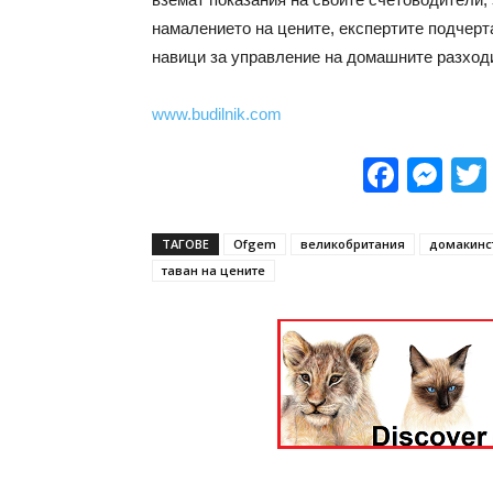
намалението на цените, експертите подчер
навици за управление на домашните разход
www.budilnik.com
Face
Me
ТАГОВЕ
Ofgem
великобритания
домакинс
таван на цените