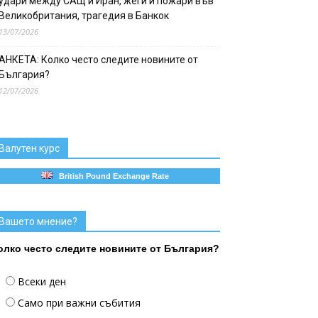
удари между САЩ и Иран, жеги и пожари във
Великобритания, трагедия в Банкок
13/07/2026
АНКЕТА: Колко често следите новините от
България?
12/07/2026
Валутен курс
British Pound Exchange Rate
Вашето мнение?
олко често следите новините от България?
Всеки ден
Само при важни събития