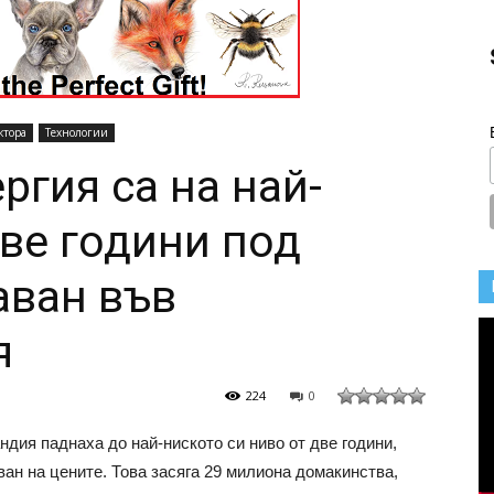
ктора
Технологии
ргия са на най-
две години под
аван във
я
224
0
ндия паднаха до най-ниското си ниво от две години,
ан на цените. Това засяга 29 милиона домакинства,