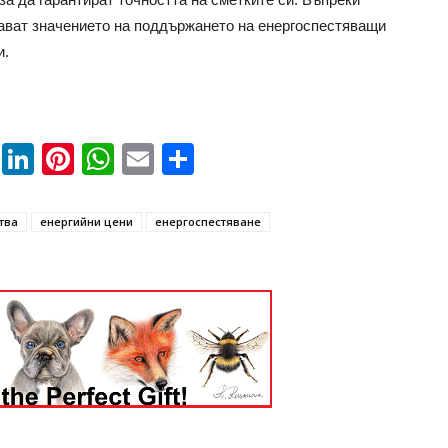
тават значението на поддържането на енергоспестяващи
и.
book
ssenger
Twitter
LinkedIn
Pinterest
WhatsApp
Email
Share
тва
енергийни цени
енергоспестяване