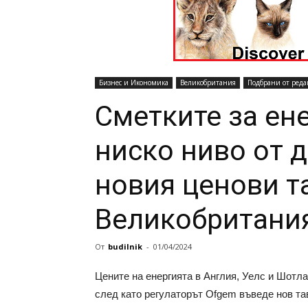
Бизнес и Икономика
Великобритания
Подбрани от реда
Сметките за ене
ниско ниво от 
новия ценови т
Великобритани
От
budilnik
-
01/04/2024
Цените на енергията в Англия, Уелс и Шотла
след като регулаторът Ofgem въведе нов тав