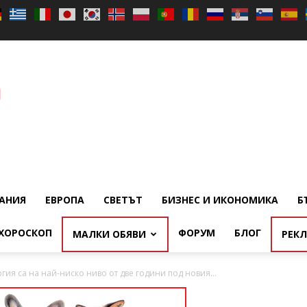
АНИЯ
ЕВРОПА
СВЕТЪТ
БИЗНЕС И ИКОНОМИКА
Б
ХОРОСКОП
ФОРУМ
БЛОГ
МАЛКИ ОБЯВИ
РЕК
гия са на най-ниско ниво от две години под новия...