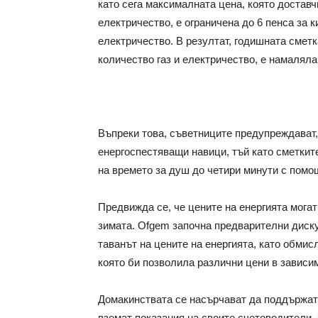
като сега максималната цена, която доставч
електричество, е ограничена до 6 пенса за к
електричество. В резултат, годишната смет
количество газ и електричество, е намаляла
Въпреки това, съветниците предупреждават,
енергоспестяващи навици, тъй като сметкит
на времето за душ до четири минути с помощ
Предвижда се, че цените на енергията могат
зимата. Ofgem започна предварителни диску
таванът на цените на енергията, като обмис
която би позволила различни цени в зависим
Домакинствата се насърчават да поддържат 
вземат показания на своите счетоводители, 