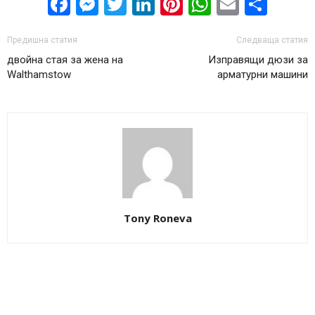
Facebook
Messenger
Twitter
LinkedIn
Pinterest
WhatsApp
Email
Sha
Предишна статия
Следваща статия
двойна стая за жена на
Изправящи дюзи за
Walthamstow
арматурни машини
Tony Roneva