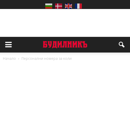
Начало
Персонални номера за коли