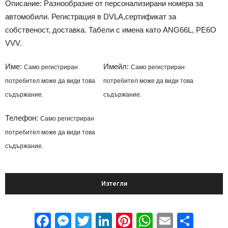
Описание: Разнообразие от персонализирани номера за
автомобили. Регистрация в DVLA,сертификат за
собственост, доставка. Табели с имена като ANG66L, PE6O
VVV.
Име:
Имейл:
Само регистриран
Само регистриран
потребител може да види това
потребител може да види това
съдържание.
съдържание.
Телефон:
Само регистриран
потребител може да види това
съдържание.
Изтегли
Facebook
Messenger
Twitter
LinkedIn
Pinterest
WhatsApp
Email
Sha