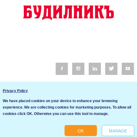
© 2016 Будилник. Всички права запазени.
Privacy Policy
Уебсайт изработка от Go Live UK
We have placed cookies on your device to enhance your browsing
Общи условия
experience. We are collecting cookies for marketing purposes. To allow all
Ние използваме бисквитки за да подобрим услугите си. Ако
cookies click OK. Otherwise you can use this tool to manage.
продължите да посещавате този сайт, ние приемаме, че се
Политика за сигурност и поверителност
съгласявате с използването им.
OK
MANAGE
Ok
Cookie settings