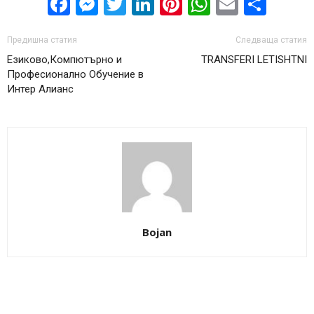
Facebook
Messenger
Twitter
LinkedIn
Pinterest
WhatsApp
Email
Sha
Предишна статия
Следваща статия
Езиково,Компютърно и
TRANSFERI LETISHTNI
Професионално Обучение в
Интер Алианс
Bojan