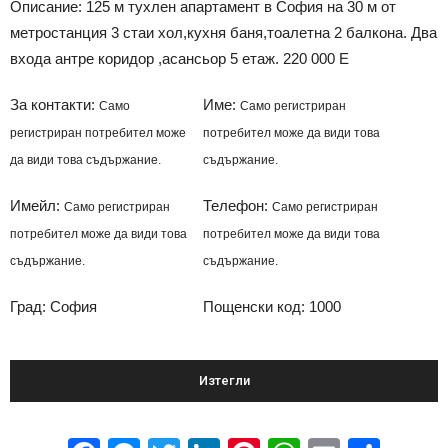
Описание: 125 м тухлен апартамент в София на 30 м от
метростанция 3 стаи хол,кухня баня,тоалетна 2 балкона. Два
входа антре коридор ,асансьор 5 етаж. 220 000 Е
За контакти:
Име:
Само
Само регистриран
регистриран потребител може
потребител може да види това
да види това съдържание.
съдържание.
Имейл:
Телефон:
Само регистриран
Само регистриран
потребител може да види това
потребител може да види това
съдържание.
съдържание.
Град: София
Пощенски код: 1000
Изтегли