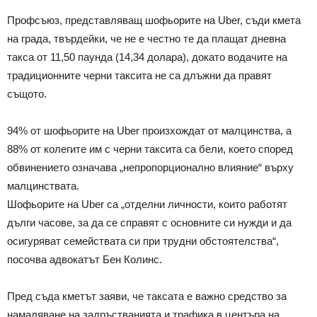
Профсъюз, представляващ шофьорите на Uber, съди кмета
на града, твърдейки, че не е честно те да плащат дневна
такса от 11,50 паунда (14,34 долара), докато водачите на
традиционните черни таксита не са длъжни да правят
същото.
94% от шофьорите на Uber произхождат от малцинства, а
88% от колегите им с черни таксита са бели, което според
обвинението означава „непропорционално влияние“ върху
малцинствата.
Шофьорите на Uber са „отделни личности, които работят
дълги часове, за да се справят с основните си нужди и да
осигуряват семействата си при трудни обстоятелства“,
посочва адвокатът Бен Колинс.
Пред съда кметът заяви, че таксата е важно средство за
намаляване на задръстванията и трафика в центъра на