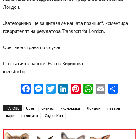
Лондон.
„Категорично ще защитаваме нашата позиция“, коментира
говорителят на регулатора Transport for London.
Uber не е страна по случая.
По статията работи: Елена Кирилова
investor.bg
Facebook
Messenger
Twitter
LinkedIn
Pinterest
WhatsApp
Email
Sha
ТАГОВЕ
Uber
бизнес
икономика
Лондон
пазари
пари
политика
Садик Кан