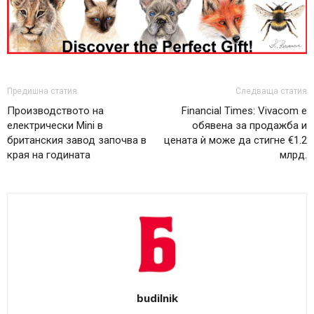
Предишна статия
Следваща статия
Производството на
Financial Times: Vivacom е
електрически Mini в
обявена за продажба и
британския завод започва в
цената ѝ може да стигне €1.2
края на годината
млрд.
budilnik