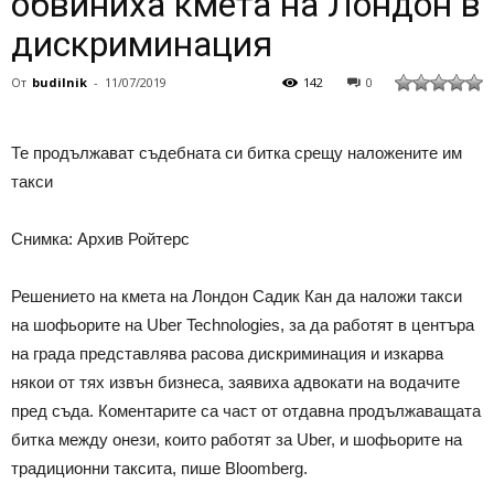
обвиниха кмета на Лондон в
дискриминация
От
budilnik
-
11/07/2019
142
0
Те продължават съдебната си битка срещу наложените им
такси
Снимка: Архив Ройтерс
Решението на кмета на Лондон Садик Кан да наложи такси
на шофьорите на Uber Technologies, за да работят в центъра
на града представлява расова дискриминация и изкарва
някои от тях извън бизнеса, заявиха адвокати на водачите
пред съда. Коментарите са част от отдавна продължаващата
битка между онези, които работят за Uber, и шофьорите на
традиционни таксита, пише Bloomberg.