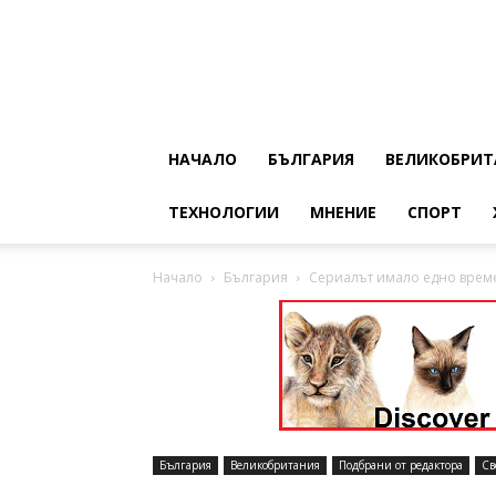
НАЧАЛО
БЪЛГАРИЯ
ВЕЛИКОБРИТ
ТЕХНОЛОГИИ
МНЕНИЕ
СПОРТ
Начало
България
Сериалът имало едно врем
България
Великобритания
Подбрани от редактора
Св