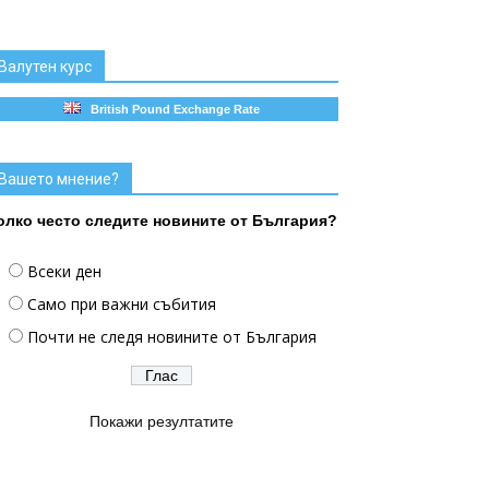
Валутен курс
British Pound Exchange Rate
Вашето мнение?
олко често следите новините от България?
Всеки ден
Само при важни събития
Почти не следя новините от България
Покажи резултатите