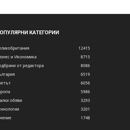
ОПУЛЯРНИ КАТЕГОРИИ
еликобритания
12415
изнес и Икономика
8715
одбрани от редактора
8086
ългария
6519
ветът
6056
вропа
5986
алки обяви
3293
ехнологии
3201
нение
1748