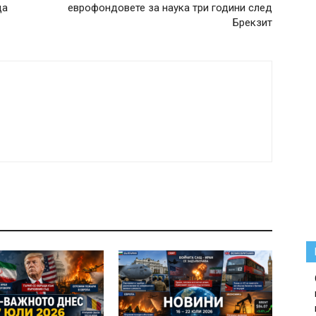
да
еврофондовете за наука три години след
Брекзит