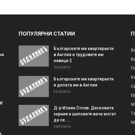
ПОПУЛЯРНИ СТАТИИ
П
Българските ми квартиранти
В
ни
в Англия и трудовите им
Б
,
навици 2
10/12/2013
П
Б
Българските ми квартиранти
и делата им в Англия
С
01/10/2013
Е
 И
М
Д-р Илиян Стоев: Дисковата
Т
херния и шиповете вече могат
да се…...
М
25/07/2014
,