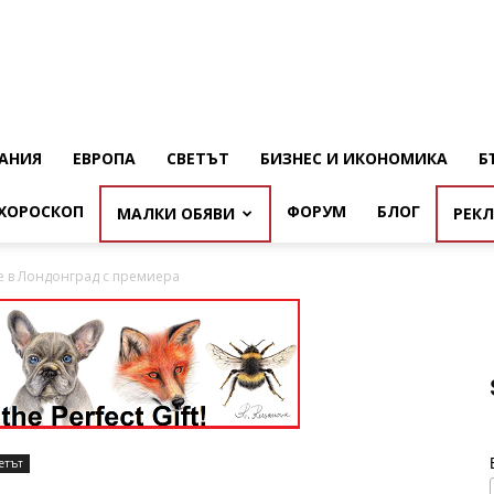
АНИЯ
ЕВРОПА
СВЕТЪТ
БИЗНЕС И ИКОНОМИКА
Б
ХОРОСКОП
ФОРУМ
БЛОГ
МАЛКИ ОБЯВИ
РЕК
е в Лондонград с премиера
етът