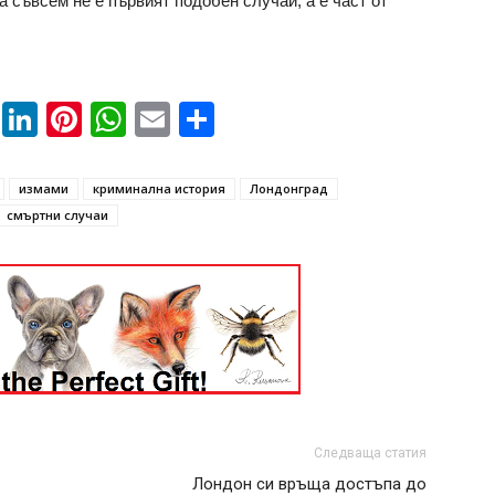
а съвсем не е първият подобен случай, а е част от
book
ssenger
Twitter
LinkedIn
Pinterest
WhatsApp
Email
Share
измами
криминална история
Лондонград
смъртни случаи
Следваща статия
Лондон си връща достъпа до