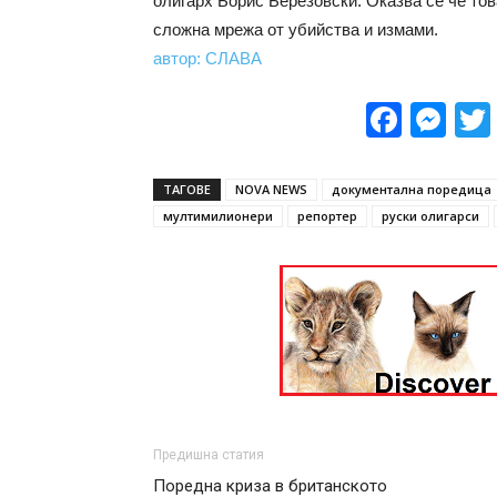
олигарх Борис Березовски. Оказва се че тов
сложна мрежа от убийства и измами.
автор: СЛАВА
Face
Me
ТАГОВЕ
NOVA NEWS
документална поредица
мултимилионери
репортер
руски олигарси
Предишна статия
Поредна криза в британското