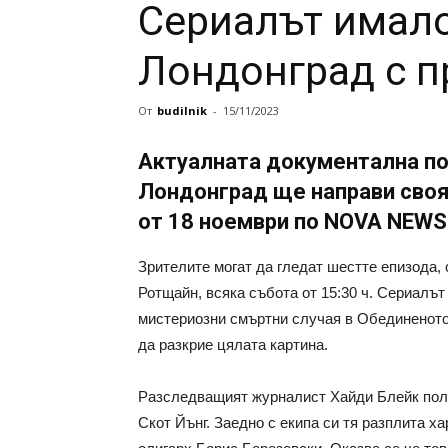
Сериалът имало
Лондонград с 
От
budilnik
-
15/11/2023
Актуалната документална п
Лондонград ще направи своя
от 18 ноември по NOVA NEWS
Зрителите могат да гледат шестте епизода,
Ротщайн, всяка събота от 15:30 ч. Сериалъ
мистериозни смъртни случая в Обединеното 
да разкрие цялата картина.
Разследващият журналист Хайди Блейк полу
Скот Йънг. Заедно с екипа си тя разплита х