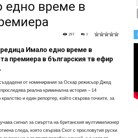
 едно време в
премиера
297
0
оредица Имало едно време в
та премиера в българския тв ефир
.
 създадени от номинирания за Оскар режисьор Джед
т проследява реална криминална история – 14
кралство и един репортер, който свързва точките, за
чава сигнал за смъртта на британския мултимилионер
артиена следа, която свързва Скот с прословутия руски