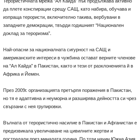
Терористичната мрежа “Ал Кайда” пък продължава активно
да плете конспирации срещу САЩ, като набира, обучава и
изпраща терористи, включително такива, вербувани в
западните демокрации, твърди годишният “Национален
доклад за тероризма”.
Най-опасни за националната сигурност на САЩ и
американските интереси в чужбина остават верните членове
на “Ал Кайда” в Пакистан, както и тези от разклоненията й в
Африка и Йемен.
През 2009г. организацията претърпя поражения в Пакистан,
но тя е адаптивна и неуморна и разширява дейността си чрез
свързани с нея групировки.
Вълната от терористично насилие в Пакистан и Афганистан е
предизвикала увеличаване на цивилните жертви и
пострадали през миналата година. По този начин Южна Азия