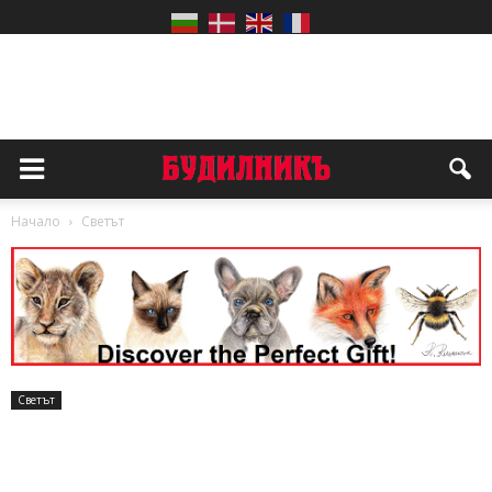
Начало
Светът
Светът