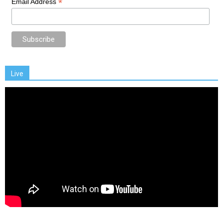
*
Email Address
Live