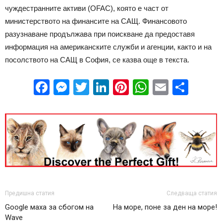
чуждестранните активи (OFAC), която е част от
министерството на финансите на САЩ. Финансовото
разузнаване продължава при поискване да предоставя
информация на американските служби и агенции, както и на
посолството на САЩ в София, се казва още в текста.
Facebook
Messenger
Twitter
LinkedIn
Pinterest
WhatsApp
Email
Sha
Предишна статия
Следваща статия
Google маха за сбогом на
На море, поне за ден на море!
Wave