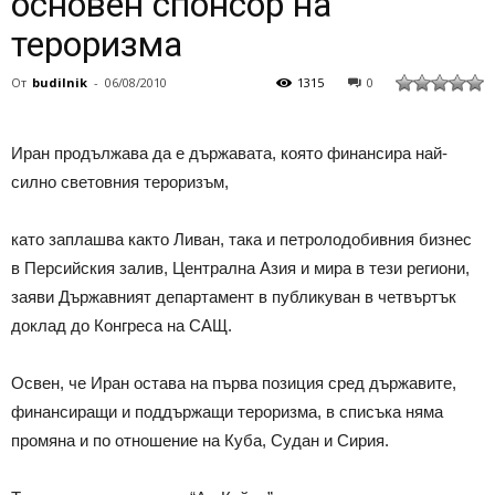
основен спонсор на
тероризма
От
budilnik
-
06/08/2010
1315
0
Иран продължава да е държавата, която финансира най-
силно световния тероризъм,
като заплашва както Ливан, така и петролодобивния бизнес
в Персийския залив, Централна Азия и мира в тези региони,
заяви Държавният департамент в публикуван в четвъртък
доклад до Конгреса на САЩ.
Освен, че Иран остава на първа позиция сред държавите,
финансиращи и поддържащи тероризма, в списъка няма
промяна и по отношение на Куба, Судан и Сирия.