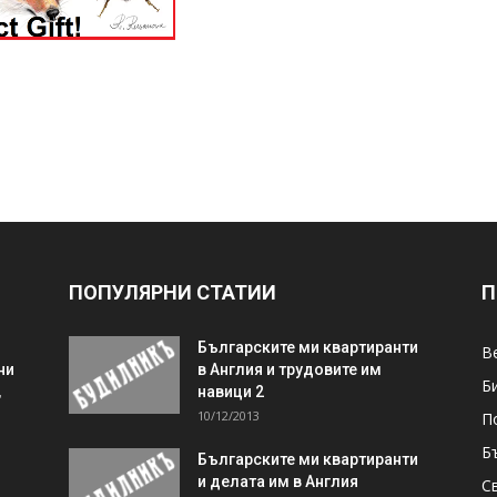
ПОПУЛЯРНИ СТАТИИ
П
Българските ми квартиранти
В
ни
в Англия и трудовите им
Б
,
навици 2
10/12/2013
П
Б
Българските ми квартиранти
и делата им в Англия
С