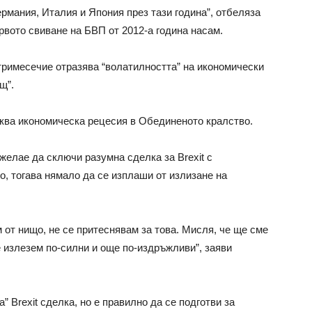
ермания, Италия и Япония през тази година”, отбеляза
вото свиване на БВП от 2012-а година насам.
 тримесечие отразява “волатилността” на икономически
щ”.
ква икономическа рецесия в Обединеното кралство.
желае да сключи разумна сделка за Brexit с
о, тогава нямало да се изплаши от излизане на
м от нищо, не се притеснявам за това. Мисля, че ще сме
ще излезем по-силни и още по-издръжливи”, заяви
 Brexit сделка, но е правилно да се подготви за