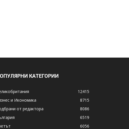
ОПУЛЯРНИ КАТЕГОРИИ
еликобритания
12415
изнес и Икономика
8715
одбрани от редактора
8086
ългария
6519
ветът
6056