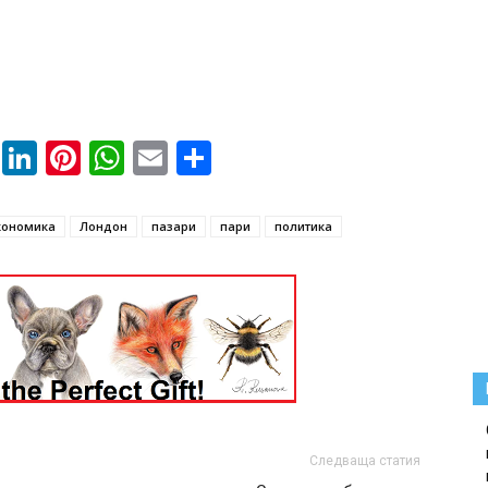
book
ssenger
Twitter
LinkedIn
Pinterest
WhatsApp
Email
Share
кономика
Лондон
пазари
пари
политика
Следваща статия