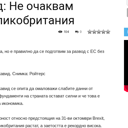
: Не очаквам
ликобритания
104
0
а, но е правилно да се подготвим за развод с ЕС без
авид. Снимка: Ройтерс
вид се опита да омаловажи слабите данни от
фундаменти на страната остават силни и че това е
 икономика.
ност относно предстоящия на 31-ви октомври Brexit,
икобритания растат, а заетостта е рекордно висока.