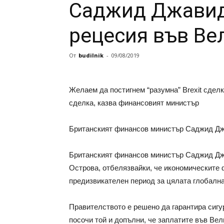
Саджид Джавид
рецесия във Ве
От
budilnik
-
09/08/2019
Желаем да постигнем “разумна” Brexit сделк
сделка, казва финансовият министър
Британският финансов министър Саджид Дж
Британският финансов министър Саджид Джа
Острова, отбелязвайки, че икономическите 
предизвикателен период за цялата глобална
Правителството е решено да гарантира сигур
посочи той и допълни, че заплатите във Вел