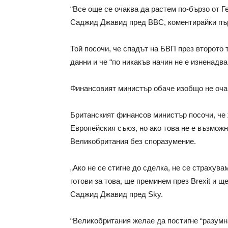
“Все още се очаква да растем по-бързо от Г
Саджид Джавид пред BBC, коментирайки пър
Той посочи, че спадът на БВП през второто
данни и че “по никакъв начин не е изненадва
Финансовият министър обаче изобщо не оча
Британският финансов министър посочи, че 
Европейския съюз, но ако това не е възможн
Великобритания без споразумение.
„Ако не се стигне до сделка, не се страхува
готови за това, ще преминем през Brexit и 
Саджид Джавид пред Sky.
“Великобритания желае да постигне “разумна”