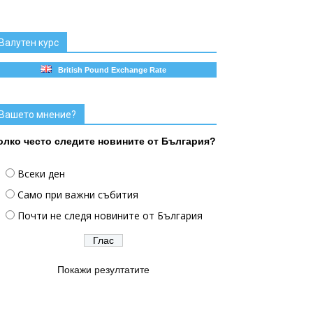
Валутен курс
British Pound Exchange Rate
Вашето мнение?
олко често следите новините от България?
Всеки ден
Само при важни събития
Почти не следя новините от България
Покажи резултатите