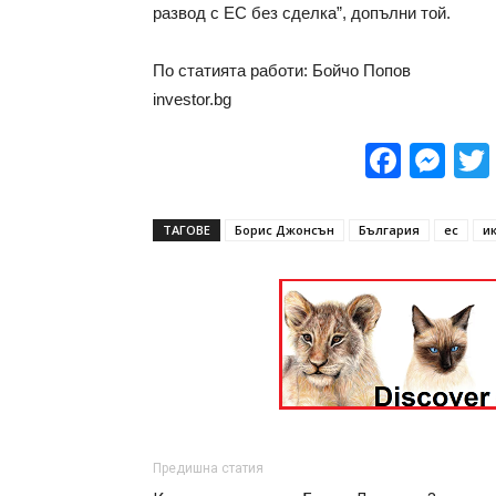
развод с ЕС без сделка”, допълни той.
По статията работи: Бойчо Попов
investor.bg
Face
Me
ТАГОВЕ
Борис Джонсън
България
ес
и
Предишна статия