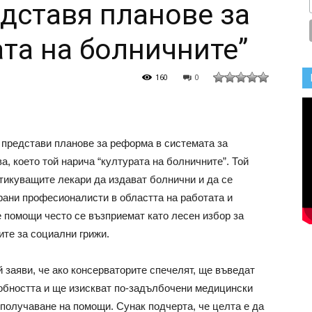
дставя планове за
ата на болничните”
160
0
 представи планове за реформа в системата за
а, което той нарича “културата на болничните”. Той
тикуващите лекари да издават болнични и да се
рани професионалисти в областта на работата и
е помощи често се възприемат като лесен избор за
ите за социални грижи.
 заяви, че ако консерваторите спечелят, ще въведат
собността и ще изискват по-задълбочени медицински
 получаване на помощи. Сунак подчерта, че целта е да