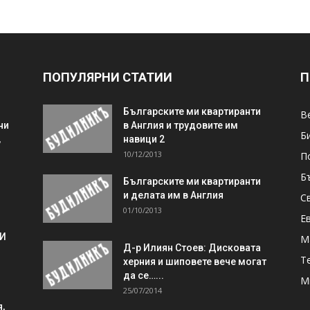
ПОПУЛЯРНИ СТАТИИ
П
Българските ми квартиранти
В
ни
в Англия и трудовите им
Б
,
навици 2
10/12/2013
П
Б
Българските ми квартиранти
и делата им в Англия
С
01/10/2013
Е
 И
М
Д-р Илиян Стоев: Дисковата
Т
херния и шиповете вече могат
да се…...
М
25/07/2014
,