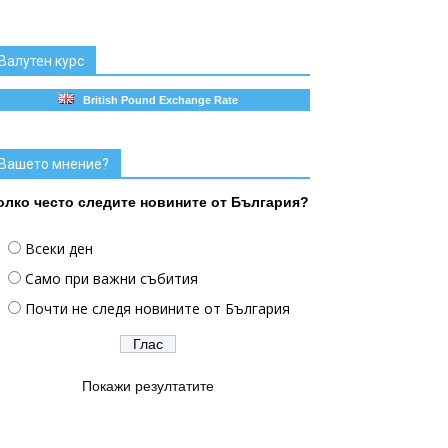
Валутен курс
British Pound Exchange Rate
Вашето мнение?
олко често следите новините от България?
Всеки ден
Само при важни събития
Почти не следя новините от България
Покажи резултатите