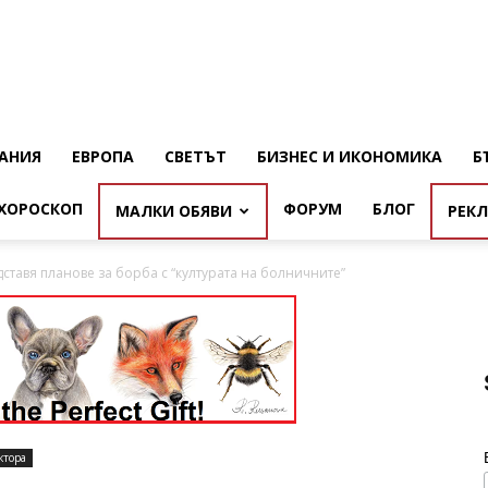
АНИЯ
ЕВРОПА
СВЕТЪТ
БИЗНЕС И ИКОНОМИКА
Б
ХОРОСКОП
ФОРУМ
БЛОГ
МАЛКИ ОБЯВИ
РЕК
ставя планове за борба с “културата на болничните”
ктора