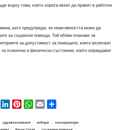
ъде върху това, което хората могат да правят в работен
яна, като предупреди, че неактивността може да
ите за социални помощи. Той обяви планове за
ритериите за допустимост за помощите, които включват
 за психични и физически състояния, които оправдават
book
ssenger
Twitter
LinkedIn
Pinterest
WhatsApp
Email
Share
здравеопазване
избори
консерватори
форма
Риши Сунак
социални помощи