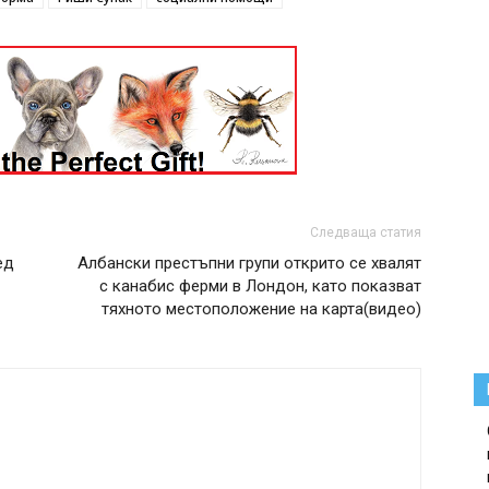
Следваща статия
ед
Албански престъпни групи открито се хвалят
с канабис ферми в Лондон, като показват
тяхното местоположение на карта(видео)