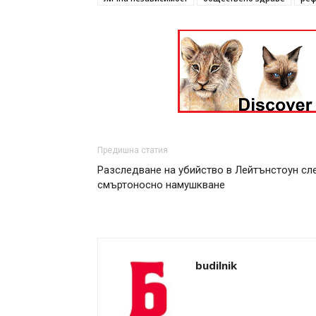
Предишна статия
Разследване на убийство в Лейтънстоун сл
смъртоносно намушкване
budilnik