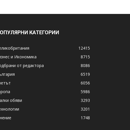
ОПУЛЯРНИ КАТЕГОРИИ
еликобритания
12415
изнес и Икономика
8715
одбрани от редактора
8086
ългария
6519
ветът
6056
вропа
5986
алки обяви
3293
ехнологии
3201
нение
1748