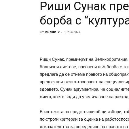
Риши Сунак пре
борба с “култур
От
budilnik
-
19/04/2024
Риши Сунак, премиерът на Великобритания,
болнични листове, насочени към борба с тов
предлага да се отнеме правото на общопрак
предостави тази отговорност на специализи
здравето. Сунак аргументира, че социалнит
живот, което води до увеличаване на разход
В контекста на предстоящи общи избори, той
по-строги критерии за оценка на работоспо
доказателства за определяне на правото на