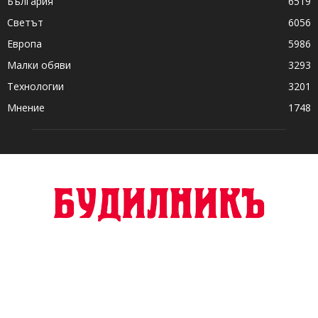
България
6519
Светът
6056
Европа
5986
Малки обяви
3293
Технологии
3201
Мнение
1748