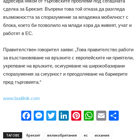
адресира някои от търговските проблеми под сегашната
сделка за Брекзит. Въпреки това той отказа да разгледа
възможността за споразумение за младежка мобилност с
блока, което би позволило на млади хора да живеят, учат и
работят в ЕС.
Правителствен говорител заяви: „Това правителство работи
за възстановяване на връзките с европейските ни приятели,
укрепване на връзките, осигуряване на широкобазирани
споразумения за сигурност и преодоляване на бариерите
пред търговията.“
www.budilnik.com
Facebook
Messenger
Twitter
LinkedIn
Pinterest
WhatsApp
Email
Sha
ТАГОВЕ
брекзит
великобритания
ес
искания