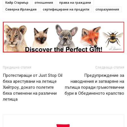
Кийр Стармър
отношения
права на граждани
Северна Ирландия
сертифициране на продукти
споразумения
Предишна статия
Следваща статия
Протестиращи от Just Stop Oil
Предупреждение за
бяха арестувани на летище
наводнения и затваряне на
Хийтроу, докато полетите
пътища поради гръмотевични
бяха отменени на различни
бури в Обединеното кралство
летища