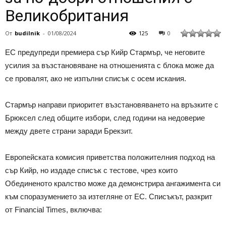
Великобритания
От
budilnik
-
01/08/2024
125
0
ЕС предупреди премиера сър Кийр Стармър, че неговите
усилия за възстановяване на отношенията с блока може да
се провалят, ако не изпълни списък с осем искания.
Стармър направи приоритет възстановяването на връзките с
Брюксел след общите избори, след години на недоверие
между двете страни заради Брекзит.
Европейската комисия приветства положителния подход на
сър Кийр, но издаде списък с тестове, чрез които
Обединеното кралство може да демонстрира ангажимента си
към споразумението за изтегляне от ЕС. Списъкът, разкрит
от Financial Times, включва: