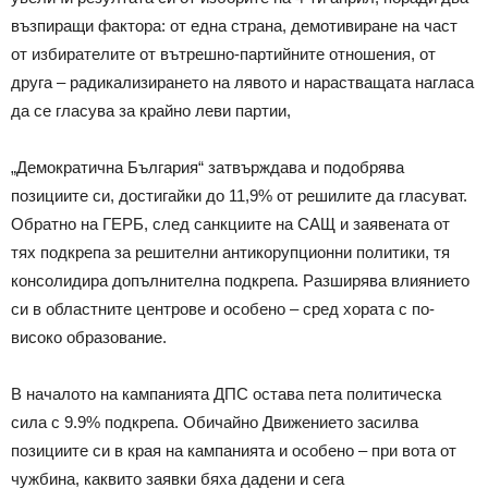
възпиращи фактора: от една страна, демотивиране на част
от избирателите от вътрешно-партийните отношения, от
друга – радикализирането на лявото и нарастващата нагласа
да се гласува за крайно леви партии,
„Демократична България“ затвърждава и подобрява
позициите си, достигайки до 11,9% от решилите да гласуват.
Обратно на ГЕРБ, след санкциите на САЩ и заявената от
тях подкрепа за решителни антикорупционни политики, тя
консолидира допълнителна подкрепа. Разширява влиянието
си в областните центрове и особено – сред хората с по-
високо образование.
В началото на кампанията ДПС остава пета политическа
сила с 9.9% подкрепа. Обичайно Движението засилва
позициите си в края на кампанията и особено – при вота от
чужбина, каквито заявки бяха дадени и сега