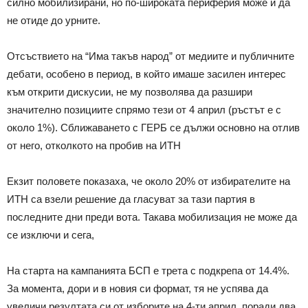
силно мобилизирани, но по-широката периферия може и да
не отиде до урните.
Отсъствието на “Има такъв народ” от медиите и публичните
дебати, особено в период, в който имаше засилен интерес
към открити дискусии, не му позволява да разшири
значително позициите спрямо тези от 4 април (ръстът е с
около 1%). Сближаването с ГЕРБ се дължи основно на отлив
от него, отколкото на пробив на ИТН
Екзит половете показаха, че около 20% от избирателите на
ИТН са взели решение да гласуват за тази партия в
последните дни преди вота. Такава мобилизация не може да
се изключи и сега,
На старта на кампанията БСП е трета с подкрепа от 14.4%.
За момента, дори и в новия си формат, тя не успява да
увеличи резултата си от изборите на 4-ти април, поради два