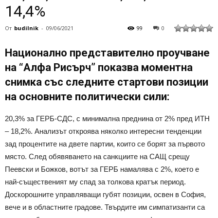
14,4%
От
budilnik
-
09/06/2021
99
0
Национално представително проучване
на “Алфа Рисърч” показва моментна
снимка със следните стартови позиции
на основните политически сили:
20,3% за ГЕРБ-СДС, с минимална преднина от 2% пред ИТН
– 18,2%. Анализът откроява няколко интересни тенденции
зад процентите на двете партии, които се борят за първото
място. След обявяването на санкциите на САЩ срещу
Пеевски и Божков, вотът за ГЕРБ намалява с 2%, което е
най-същественият му спад за толкова кратък период.
Доскорошните управляващи губят позиции, освен в София,
вече и в областните градове. Твърдите им симпатизанти са