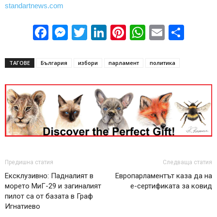
standartnews.com
Facebook
Messenger
Twitter
LinkedIn
Pinterest
WhatsApp
Email
Sha
ТАГОВЕ
България
избори
парламент
политика
Предишна статия
Следваща статия
Ексклузивно: Падналият в
Европарламентът каза да на
морето МиГ-29 и загиналият
е-сертификата за ковид
пилот са от базата в Граф
Игнатиево