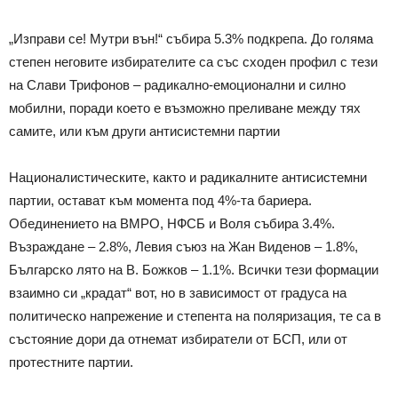
„Изправи се! Мутри вън!“ събира 5.3% подкрепа. До голяма
степен неговите избирателите са със сходен профил с тези
на Слави Трифонов – радикално-емоционални и силно
мобилни, поради което е възможно преливане между тях
самите, или към други антисистемни партии
Националистическите, както и радикалните антисистемни
партии, остават към момента под 4%-та бариера.
Обединението на ВМРО, НФСБ и Воля събира 3.4%.
Възраждане – 2.8%, Левия съюз на Жан Виденов – 1.8%,
Българско лято на В. Божков – 1.1%. Всички тези формации
взаимно си „крадат“ вот, но в зависимост от градуса на
политическо напрежение и степента на поляризация, те са в
състояние дори да отнемат избиратели от БСП, или от
протестните партии.