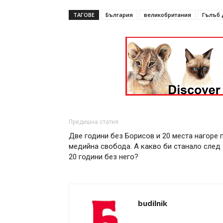
ТАГОВЕ
България
великобритания
Гълъб 
Предишна статия
Две години без Борисов и 20 места нагоре 
медийна свобода. А какво би станало след
20 години без него?
budilnik