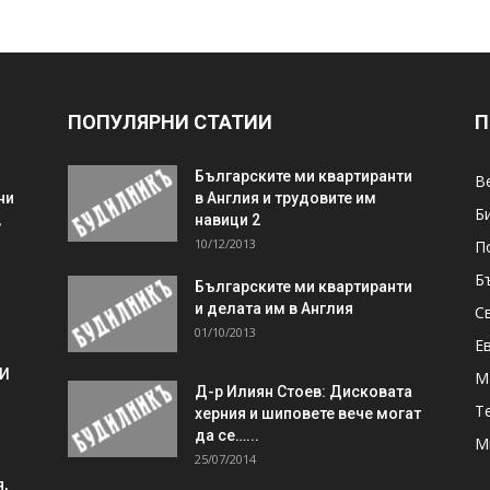
ПОПУЛЯРНИ СТАТИИ
П
Българските ми квартиранти
В
ни
в Англия и трудовите им
Б
,
навици 2
10/12/2013
П
Б
Българските ми квартиранти
и делата им в Англия
С
01/10/2013
Е
 И
М
Д-р Илиян Стоев: Дисковата
Т
херния и шиповете вече могат
да се…...
М
25/07/2014
,