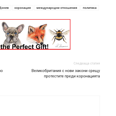
Донев
коронация
международни отношения
политика
Следваща статия
по
Великобритания с нови закони срещу
протестите преди коронацията