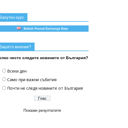
Валутен курс
British Pound Exchange Rate
Вашето мнение?
олко често следите новините от България?
Всеки ден
Само при важни събития
Почти не следя новините от България
Покажи резултатите