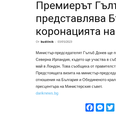
Премиерът Гъл
представлява Б
коронацията на 
От
budilnik
-
03/05/2023
Mинистър-председателят Гълъб Донев ще п
Северна Ирландия, където ще участва в съби
май в Лондон. Това съобщиха от правителс
Предстоящата визита на министър-председа
отношения на България и Обединеното кралс
пресцентъра на Министерския съвет.
dariknews.bg
Face
Me