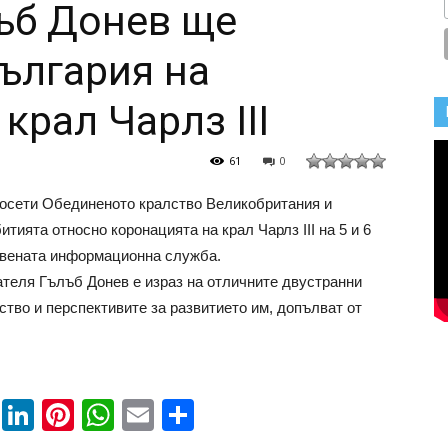
ъб Донев ще
ългария на
крал Чарлз III
61
0
осети Обединеното кралство Великобритания и
тията относно коронацията на крал Чарлз III на 5 и 6
твената информационна служба.
теля Гълъб Донев е израз на отличните двустранни
тво и перспективите за развитието им, допълват от
book
ssenger
Twitter
LinkedIn
Pinterest
WhatsApp
Email
Share