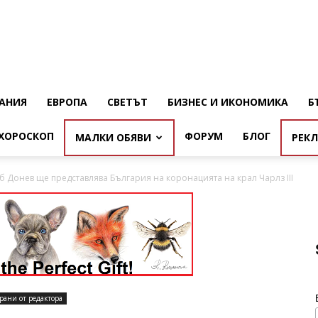
АНИЯ
ЕВРОПА
СВЕТЪТ
БИЗНЕС И ИКОНОМИКА
Б
ХОРОСКОП
ФОРУМ
БЛОГ
МАЛКИ ОБЯВИ
РЕК
 Донев ще представлява България на коронацията на крал Чарлз III
рани от редактора