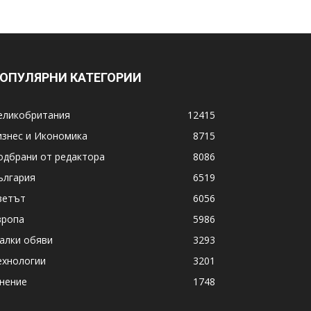
ОПУЛЯРНИ КАТЕГОРИИ
еликобритания
12415
изнес и Икономика
8715
одбрани от редактора
8086
ългария
6519
ветът
6056
вропа
5986
алки обяви
3293
ехнологии
3201
нение
1748